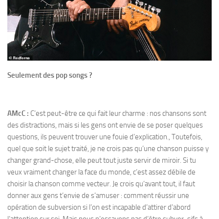
Seulement des pop songs ?
AMcC :
C’est peut-être ce qui fait leur charme : nos chansons sont
des distractions, mais si les gens ont envie de se poser quelques
questions, ils peuvent trouver une fouie d’explication., Toutefois,
quel que soit le sujet traité, je ne crois pas qu’une chanson puisse y
changer grand-chose, elle peut tout juste servir de miroir. Si tu
veux vraiment changer la face du monde, c’est assez débile de
choisir la chanson comme vecteur. Je crois qu’avant tout, il faut
donner aux gens t’envie de s’amuser : comment réussir une
opération de subversion si l’on est incapable d’attirer d’abord