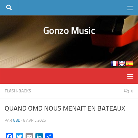
Skip to content
Gonzo Music
FLASH-BACKS
0
QUAND OMD NOUS MENAIT EN BATEAUX
PAR
GBD
·
8 AVRIL 2025
Facebook
Twitter
Email
LinkedIn
Partager