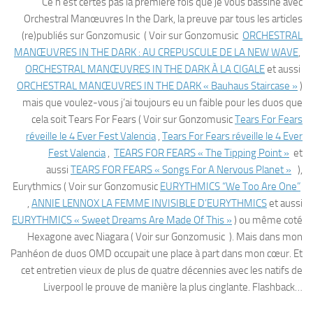
Ce n’est certes pas la première fois que je vous bassine avec
Orchestral Manœuvres In the Dark, la preuve par tous les articles
(re)publiés sur Gonzomusic ( Voir sur Gonzomusic
ORCHESTRAL
MANŒUVRES IN THE DARK : AU CREPUSCULE DE LA NEW WAVE
,
ORCHESTRAL MANŒUVRES IN THE DARK À LA CIGALE
et aussi
ORCHESTRAL MANŒUVRES IN THE DARK « Bauhaus Staircase »
)
mais que voulez-vous j’ai toujours eu un faible pour les duos que
cela soit Tears For Fears ( Voir sur Gonzomusic
Tears For Fears
réveille le 4 Ever Fest Valencia
,
Tears For Fears réveille le 4 Ever
Fest Valencia
,
TEARS FOR FEARS « The Tipping Point »
et
aussi
TEARS FOR FEARS « Songs For A Nervous Planet »
),
Eurythmics ( Voir sur Gonzomusic
EURYTHMICS “We Too Are One”
,
ANNIE LENNOX LA FEMME INVISIBLE D’EURYTHMICS
et aussi
EURYTHMICS « Sweet Dreams Are Made Of This »
) ou même coté
Hexagone avec Niagara ( Voir sur Gonzomusic ). Mais dans mon
Panhéon de duos OMD occupait une place à part dans mon cœur. Et
cet entretien vieux de plus de quatre décennies avec les natifs de
Liverpool le prouve de manière la plus cinglante. Flashback…