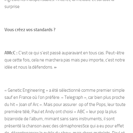
surprise
Vous créez vos standards ?
AMcC :
C’est ce qui s’est passé auparavant en tous cas. Peut-être
que cette fois, cela ne marchera pas mais peu importe, c’est notre
idée et nous la défendons.
»
« Genetic Engineering » a été sélectionné comme premier simple
sauf en France où l’on préfère: « Telegraph », car bien plus proche
du hit « Joan of Arc ». Mais pour assurer op of the Pops, leur toute
première télé, Paul et Andy ont choisi « ABC » leur pop la plus
bizarroïde de l’album, mimant sans sans instruments, il sont
présenté la chanson avec des cémaphores5ce qui a eu pour effet
de décontenancer le public du show, mais chers matelots, Paul et