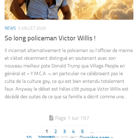
NEWS
3 JUILLET 2026
So long policeman Victor Willis !
Il incarnait alternativement le policeman ou l’officier de marine
et s’était récemment distingué en soutenant avec son
nouveau meilleur pote Donald Trump que Village People en
général et « Y.M.C.A. », en particulier ne célébraient pas le
culte de la culture gay, ce qui est bien entendu totalement
faux. Anyway le débat est hélas clôt puisque Victor Willis est
décédé des suites de ce que sa famille a décrit comme une...
Page 1 sur 197
1
2
3
4
5
…
10
20
30
…
»
Dernière page »