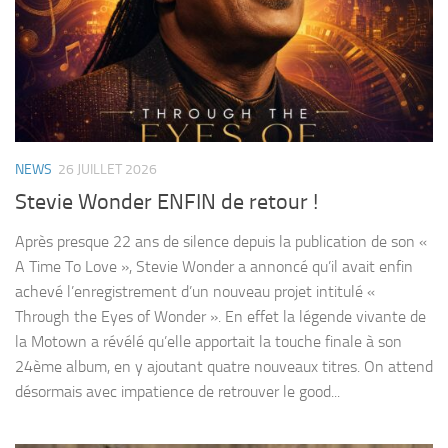
NEWS
26 JUILLET 2026
Stevie Wonder ENFIN de retour !
Après presque 22 ans de silence depuis la publication de son «
A Time To Love », Stevie Wonder a annoncé qu’il avait enfin
achevé l’enregistrement d’un nouveau projet intitulé «
Through the Eyes of Wonder ». En effet la légende vivante de
la Motown a révélé qu’elle apportait la touche finale à son
24ème album, en y ajoutant quatre nouveaux titres. On attend
désormais avec impatience de retrouver le good...