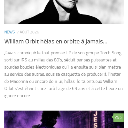
NEWS
7 AOÛT 2026
William Orbit hélas en orbite à jamais…
J’avais chroniqué le tout premier LP de son groupe Torch Song
sorti sur IRS au milieu des 80’s, séduit par ses puissantes et
sourdes boucles électroniques qu’il a ensuite su si bien mettre
au service des autres, sous sa casquette de producer à l’instar
de Madonna ou encore de Blur, hélas le talentueux William
Orbit s’est éteint chez lui à l’age de 69 ans et à cette heure on
ignore encore...
0