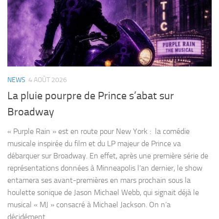
NEWS
4 AOÛT 2026
La pluie pourpre de Prince s’abat sur
Broadway
« Purple Rain » est en route pour New York : la comédie
musicale inspirée du film et du LP majeur de Prince va
débarquer sur Broadway. En effet, après une première série de
représentations données à Minneapolis l’an dernier, le show
entamera ses avant-premières en mars prochain sous la
houlette sonique de Jason Michael Webb, qui signait déjà le
musical « MJ » consacré à Michael Jackson. On n’a
décidément...