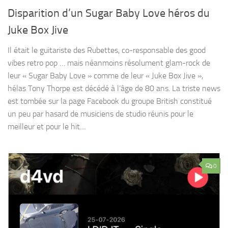
Disparition d’un Sugar Baby Love héros du
Juke Box Jive
Il était le guitariste des Rubettes, co-responsable des good
vibes retro pop … mais néanmoins résolument glam-rock de
leur « Sugar Baby Love » comme de leur « Juke Box Jive »,
hélas Tony Thorpe est décédé à l’âge de 80 ans. La triste news
est tombée sur la page Facebook du groupe British constitué
un peu par hasard de musiciens de studio réunis pour le
meilleur et pour le hit....
0