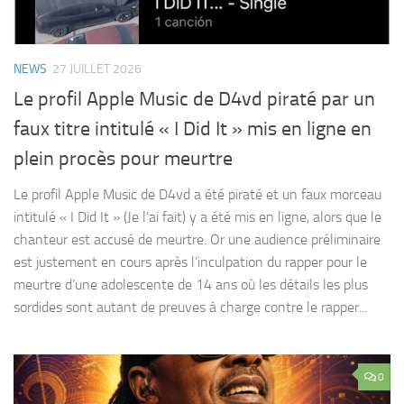
NEWS
27 JUILLET 2026
Le profil Apple Music de D4vd piraté par un
faux titre intitulé « I Did It » mis en ligne en
plein procès pour meurtre
Le profil Apple Music de D4vd a été piraté et un faux morceau
intitulé « I Did It » (Je l’ai fait) y a été mis en ligne, alors que le
chanteur est accusé de meurtre. Or une audience préliminaire
est justement en cours après l’inculpation du rapper pour le
meurtre d’une adolescente de 14 ans où les détails les plus
sordides sont autant de preuves à charge contre le rapper...
0