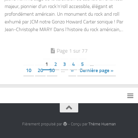
majeur, pionnier d’un rock’n’roll accessible, élégant et
profondément américain. Un monument du rock and roll
exhumé par JCM notre Gonzo Howard Carter sonique ! Par
Jean-Christophe MARY Dans l’histoire du rock américain,...
Page 1 sur 77
1
2
3
4
5
…
10
20
30
…
»
Dernière page »
Fièrement propulsé par
- Conçu par
Thème Hueman