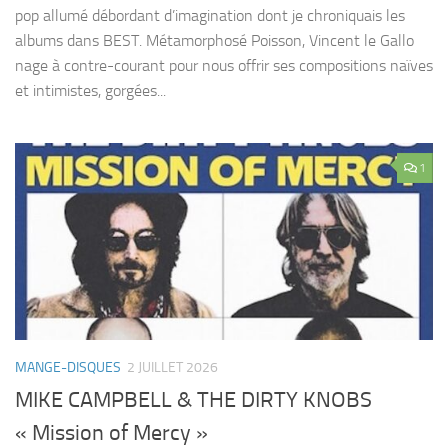
pop allumé débordant d’imagination dont je chroniquais les
albums dans BEST. Métamorphosé Poisson, Vincent le Gallo
nage à contre-courant pour nous offrir ses compositions naïves
et intimistes, gorgées...
1
MANGE-DISQUES
2 JUILLET 2026
MIKE CAMPBELL & THE DIRTY KNOBS
« Mission of Mercy »