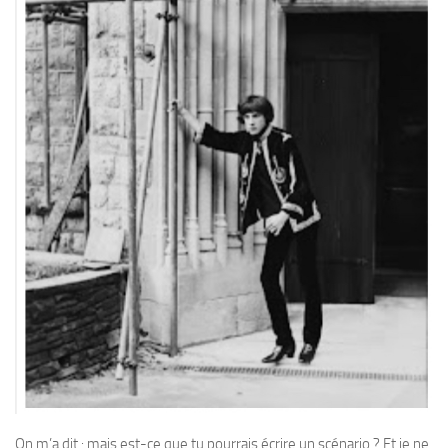
On m’a dit : mais est-ce que tu pourrais écrire un scénario ? Et je ne