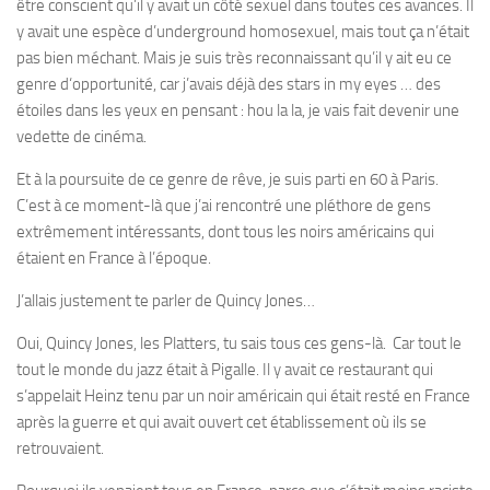
être conscient qu’il y avait un côté sexuel dans toutes ces avances. Il
y avait une espèce d’underground homosexuel, mais tout ça n’était
pas bien méchant. Mais je suis très reconnaissant qu’il y ait eu ce
genre d‘opportunité, car j’avais déjà des stars in my eyes … des
étoiles dans les yeux en pensant : hou la la, je vais fait devenir une
vedette de cinéma.
Et à la poursuite de ce genre de rêve, je suis parti en 60 à Paris.
C’est à ce moment-là que j’ai rencontré une pléthore de gens
extrêmement intéressants, dont tous les noirs américains qui
étaient en France à l’époque.
J’allais justement te parler de Quincy Jones…
Oui, Quincy Jones, les Platters, tu sais tous ces gens-là. Car tout le
tout le monde du jazz était à Pigalle. Il y avait ce restaurant qui
s’appelait Heinz tenu par un noir américain qui était resté en France
après la guerre et qui avait ouvert cet établissement où ils se
retrouvaient.