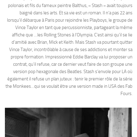
polonais et fils du fameux peintre Balthus, « Stash » avait toujours
baigné dans les arts. Et sa vie est un roman. Il n’a pas 22 ans
lorsqu’il débarque à Paris pour rejoindre les Playboys, le groupe de
Vince Taylor en tant que percussionniste, partageant la même
affiche que …les Rolling Stones à l’Olympia. C’est ainsi qu’il se lie
d’amitié avec Brian, Mick et Keith. Mais Stash va pourtant quitter
Vince Taylor, incontrôlable à cause de ses addictions et monter sa
propre formation. Impressionné Eddie Barclay va lui proposer un
contrat, qu’il refuse, car ce dernier veut faire de son groupe une
version pop hexagonale des Beatles. Stash s’envole pour LA où
également il refuse un plan juteux : tenir le premier rôle de la série
the Monkees…qui se voulait être une version made in USA des Fab
Fours.