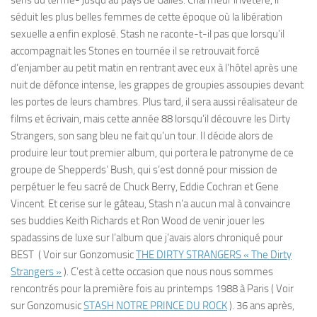
sens du terme- jusqu’au pays de Galles. Charmeur invétéré, il
séduit les plus belles femmes de cette époque où la libération
sexuelle a enfin explosé. Stash ne raconte-t-il pas que lorsqu’il
accompagnait les Stones en tournée il se retrouvait forcé
d’enjamber au petit matin en rentrant avec eux à l’hôtel après une
nuit de défonce intense, les grappes de groupies assoupies devant
les portes de leurs chambres. Plus tard, il sera aussi réalisateur de
films et écrivain, mais cette année 88 lorsqu’il découvre les Dirty
Strangers, son sang bleu ne fait qu’un tour. Il décide alors de
produire leur tout premier album, qui portera le patronyme de ce
groupe de Shepperds’ Bush, qui s’est donné pour mission de
perpétuer le feu sacré de Chuck Berry, Eddie Cochran et Gene
Vincent. Et cerise sur le gâteau, Stash n’a aucun mal à convaincre
ses buddies Keith Richards et Ron Wood de venir jouer les
spadassins de luxe sur l’album que j’avais alors chroniqué pour
BEST ( Voir sur Gonzomusic
THE DIRTY STRANGERS « The Dirty
Strangers »
). C’est à cette occasion que nous nous sommes
rencontrés pour la première fois au printemps 1988 à Paris ( Voir
sur Gonzomusic
STASH NOTRE PRINCE DU ROCK
). 36 ans après,