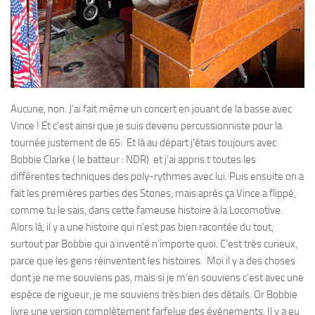
Aucune, non. J’ai fait même un concert en jouant de la basse avec
Vince ! Et c’est ainsi que je suis devenu percussionniste pour la
tournée justement de 65. Et là au départ j’étais toujours avec
Bobbie Clarke ( le batteur : NDR) et j’ai appris t toutes les
différentes techniques des poly-rythmes avec lui. Puis ensuite on a
fait les premières parties des Stones, mais après ça Vince a flippé,
comme tu le sais, dans cette fameuse histoire à la Locomotive.
Alors là, il y a une histoire qui n’est pas bien racontée du tout,
surtout par Bobbie qui a inventé n’importe quoi. C’est très curieux,
parce que les gens réinventent les histoires. Moi il y a des choses
dont je ne me souviens pas, mais si je m’en souviens c’est avec une
espèce de rigueur, je me souviens très bien des détails. Or Bobbie
livre une version complètement farfelue des évènements. Il y a eu