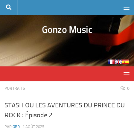
Skip to content
Gonzo Music
PORTRAITS
0
STASH OU LES AVENTURES DU PRINCE DU
ROCK : Épisode 2
PAR
GBD
·
1 AOÛT 2025