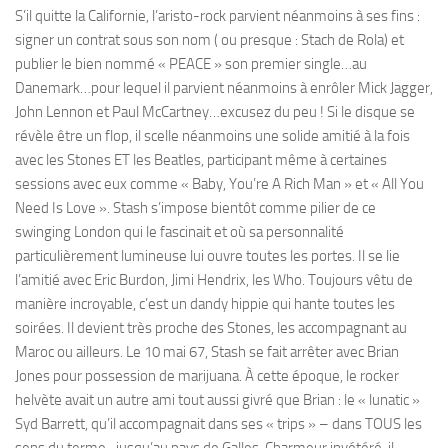
S’il quitte la Californie, l’aristo-rock parvient néanmoins à ses fins :
signer un contrat sous son nom ( ou presque : Stach de Rola) et
publier le bien nommé « PEACE » son premier single…au
Danemark…pour lequel il parvient néanmoins à enrôler Mick Jagger,
John Lennon et Paul McCartney…excusez du peu ! Si le disque se
révèle être un flop, il scelle néanmoins une solide amitié à la fois
avec les Stones ET les Beatles, participant même à certaines
sessions avec eux comme « Baby, You’re A Rich Man » et « All You
Need Is Love ». Stash s’impose bientôt comme pilier de ce
swinging London qui le fascinait et où sa personnalité
particulièrement lumineuse lui ouvre toutes les portes. Il se lie
l’amitié avec Eric Burdon, Jimi Hendrix, les Who. Toujours vêtu de
manière incroyable, c’est un dandy hippie qui hante toutes les
soirées. Il devient très proche des Stones, les accompagnant au
Maroc ou ailleurs. Le 10 mai 67, Stash se fait arrêter avec Brian
Jones pour possession de marijuana. À cette époque, le rocker
helvète avait un autre ami tout aussi givré que Brian : le « lunatic »
Syd Barrett, qu’il accompagnait dans ses « trips » – dans TOUS les