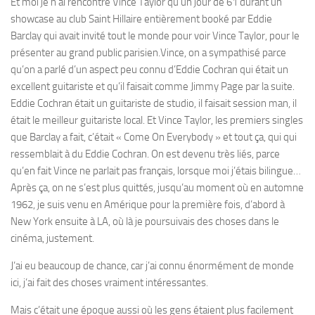
Et moi je n’ai rencontré Vince Taylor qu’un jour de 61 durant un
showcase au club Saint Hillaire entièrement booké par Eddie
Barclay qui avait invité tout le monde pour voir Vince Taylor, pour le
présenter au grand public parisien.Vince, on a sympathisé parce
qu’on a parlé d’un aspect peu connu d’Eddie Cochran qui était un
excellent guitariste et qu’il faisait comme Jimmy Page par la suite.
Eddie Cochran était un guitariste de studio, il faisait session man, il
était le meilleur guitariste local. Et Vince Taylor, les premiers singles
que Barclay a fait, c’était « Come On Everybody » et tout ça, qui qui
ressemblait à du Eddie Cochran. On est devenu très liés, parce
qu’en fait Vince ne parlait pas français, lorsque moi j’étais bilingue…
Après ça, on ne s’est plus quittés, jusqu’au moment où en automne
1962, je suis venu en Amérique pour la première fois, d’abord à
New York ensuite à LA, où là je poursuivais des choses dans le
cinéma, justement.
J’ai eu beaucoup de chance, car j’ai connu énormément de monde
ici, j’ai fait des choses vraiment intéressantes.
Mais c’était une époque aussi où les gens étaient plus facilement