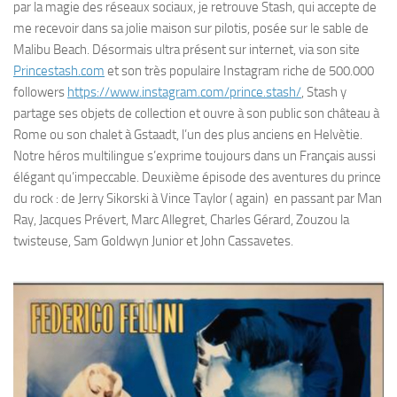
par la magie des réseaux sociaux, je retrouve Stash, qui accepte de
me recevoir dans sa jolie maison sur pilotis, posée sur le sable de
Malibu Beach. Désormais ultra présent sur internet, via son site
Princestash.com
et son très populaire Instagram riche de 500.000
followers
https://www.instagram.com/prince.stash/
, Stash y
partage ses objets de collection et ouvre à son public son château à
Rome ou son chalet à Gstaadt, l’un des plus anciens en Helvètie.
Notre héros multilingue s’exprime toujours dans un Français aussi
élégant qu’impeccable. Deuxième épisode des aventures du prince
du rock : de Jerry Sikorski à Vince Taylor ( again) en passant par Man
Ray, Jacques Prévert, Marc Allegret, Charles Gérard, Zouzou la
twisteuse, Sam Goldwyn Junior et John Cassavetes.