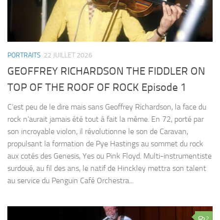
PORTRAITS
22 JUILLET 2026
GEOFFREY RICHARDSON THE FIDDLER ON
TOP OF THE ROOF OF ROCK Episode 1
C’est peu de le dire mais sans Geoffrey Richardson, la face du
rock n’aurait jamais été tout à fait la même. En 72, porté par
son incroyable violon, il révolutionne le son de Caravan,
propulsant la formation de Pye Hastings au sommet du rock
aux cotés des Genesis, Yes ou Pink Floyd. Multi-instrumentiste
surdoué, au fil des ans, le natif de Hinckley mettra son talent
au service du Penguin Café Orchestra...
2