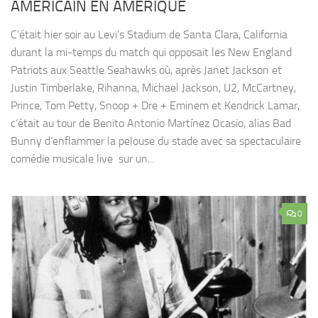
AMÉRICAIN EN AMÉRIQUE
C’était hier soir au Levi’s Stadium de Santa Clara, California
durant la mi-temps du match qui opposait les New England
Patriots aux Seattle Seahawks où, après Janet Jackson et
Justin Timberlake, Rihanna, Michael Jackson, U2, McCartney,
Prince, Tom Petty, Snoop + Dre + Eminem et Kendrick Lamar,
c’était au tour de Benito Antonio Martínez Ocasio, alias Bad
Bunny d’enflammer la pelouse du stade avec sa spectaculaire
comédie musicale live sur un...
0