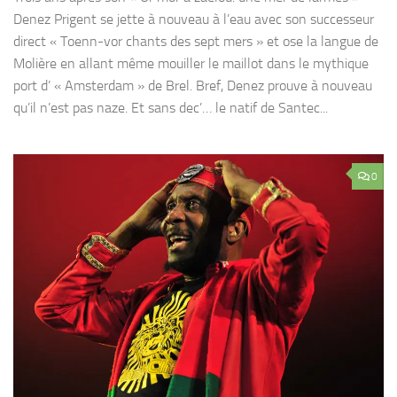
Denez Prigent se jette à nouveau à l’eau avec son successeur
direct « Toenn-vor chants des sept mers » et ose la langue de
Molière en allant même mouiller le maillot dans le mythique
port d’ « Amsterdam » de Brel. Bref, Denez prouve à nouveau
qu’il n’est pas naze. Et sans dec’… le natif de Santec...
0