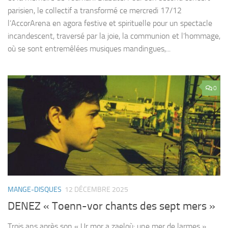
parisien, le collectif a transformé ce mercredi 17/12
l’AccorArena en agora festive et spirituelle pour un spectacle
incandescent, traversé par la joie, la communion et l’hommage,
où se sont entremêlées musiques mandingues,...
0
MANGE-DISQUES
12 DÉCEMBRE 2025
DENEZ « Toenn-vor chants des sept mers »
Trois ans après son « Ur mor a zaeloù: une mer de larmes »