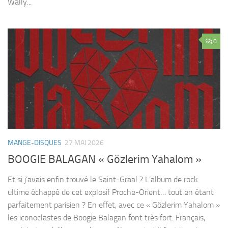
Wally...
0
MANGE-DISQUES
27 MAI 2026
BOOGIE BALAGAN « Gözlerim Yahalom »
Et si j’avais enfin trouvé le Saint-Graal ? L’album de rock
ultime échappé de cet explosif Proche-Orient… tout en étant
parfaitement parisien ? En effet, avec ce « Gözlerim Yahalom »
les iconoclastes de Boogie Balagan font très fort. Français,