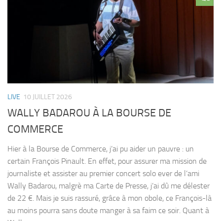
LIVE
10 JUILLET 2026
WALLY BADAROU À LA BOURSE DE
COMMERCE
Hier à la Bourse de Commerce, j’ai pu aider un pauvre : un
certain François Pinault. En effet, pour assurer ma mission de
journaliste et assister au premier concert solo ever de l’ami
Wally Badarou, malgrè ma Carte de Presse, j’ai dû me délester
de 22 €. Mais je suis rassuré, grâce à mon obole, ce François-là
au moins pourra sans doute manger à sa faim ce soir. Quant à