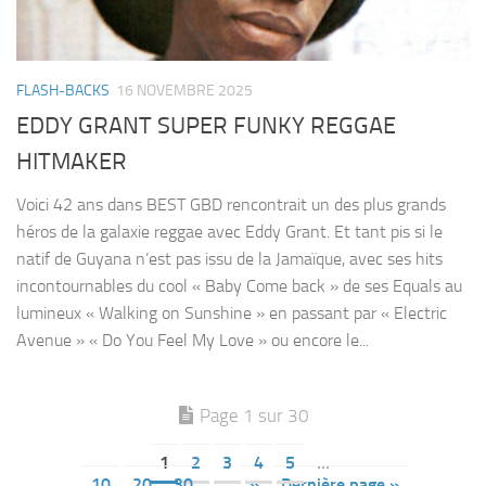
FLASH-BACKS
16 NOVEMBRE 2025
EDDY GRANT SUPER FUNKY REGGAE
HITMAKER
Voici 42 ans dans BEST GBD rencontrait un des plus grands
héros de la galaxie reggae avec Eddy Grant. Et tant pis si le
natif de Guyana n’est pas issu de la Jamaïque, avec ses hits
incontournables du cool « Baby Come back » de ses Equals au
lumineux « Walking on Sunshine » en passant par « Electric
Avenue » « Do You Feel My Love » ou encore le...
Page 1 sur 30
1
2
3
4
5
…
10
20
30
…
»
Dernière page »