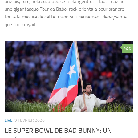
anglais, turc, hébreu, arabe se mélangent et il faut imaginer
une gigantesque Tour de Babel rock orientale pour prendre
toute la mesure de cette fusion si furieusement dépaysante
que l’on croyait...
0
LIVE
9 FÉVRIER 2026
LE SUPER BOWL DE BAD BUNNY: UN