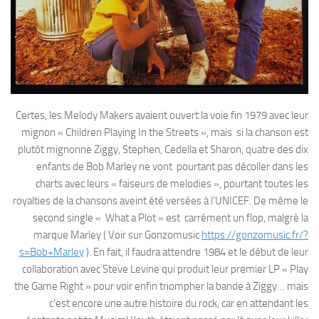
Certes, les Melody Makers avaient ouvert la voie fin 1979 avec leur
mignon « Children Playing In the Streets », mais si la chanson est
plutôt mignonne Ziggy, Stephen, Cedella et Sharon, quatre des dix
enfants de Bob Marley ne vont pourtant pas décoller dans les
charts avec leurs « faiseurs de melodies », pourtant toutes les
royalties de la chansons aveint été versées à l’UNICEF. De même le
second single « What a Plot » est carrément un flop, malgrè la
marque Marley ( Voir sur Gonzomusic
https://gonzomusic.fr/?
s=Bob+Marley
). En fait, il faudra attendre 1984 et le début de leur
collaboration avec Steve Levine qui produit leur premier LP « Play
the Game Right » pour voir enfin triompher la bande à Ziggy… mais
c’est encore une autre histoire du rock, car en attendant les