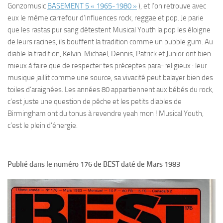
Gonzomusic
BASEMENT 5 « 1965-1980 »
), et l’on retrouve avec
eux le méme carrefour d’influences rock, reggae et pop. Je parie
que les rastas pur sang détestent Musical Youth la pop les éloigne
de leurs racines, ils bouffent la tradition comme un bubble gum. Au
diable la tradition, Kelvin. Michael, Dennis, Patrick et Junior ont bien
mieux à faire que de respecter tes préceptes para-religieux : leur
musique jaillit comme une source, sa vivacité peut balayer bien des
toiles d’araignées. Les années 80 appartiennent aux bébés du rock,
c’est juste une question de pêche et les petits diables de
Birmingham ont du tonus à revendre yeah mon ! Musical Youth,
c’est le plein d’énergie.
Publié dans le numéro 176 de BEST daté de Mars 1983