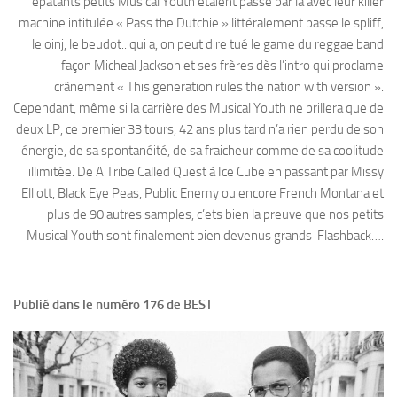
épatants petits Musical Youth étaient passé par là avec leur killer
machine intitulée « Pass the Dutchie » littéralement passe le spliff,
le oinj, le beudot.. qui a, on peut dire tué le game du reggae band
façon Micheal Jackson et ses frères dès l’intro qui proclame
crânement « This generation rules the nation with version ».
Cependant, même si la carrière des Musical Youth ne brillera que de
deux LP, ce premier 33 tours, 42 ans plus tard n’a rien perdu de son
énergie, de sa spontanéité, de sa fraicheur comme de sa coolitude
illimitée. De A Tribe Called Quest à Ice Cube en passant par Missy
Elliott, Black Eye Peas, Public Enemy ou encore French Montana et
plus de 90 autres samples, c’ets bien la preuve que nos petits
Musical Youth sont finalement bien devenus grands Flashback….
Publié dans le numéro 176 de BEST