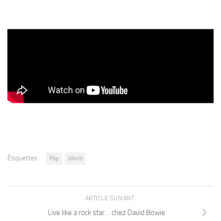
Étiquettes :
Pop
World
ARTICLE SUIVANT
Live like a rock star… chez David Bowie