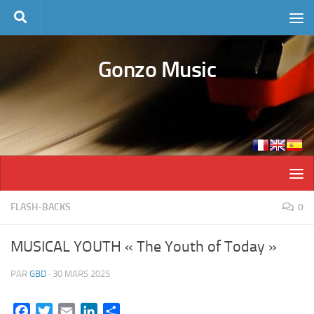
Skip to content
Gonzo Music
FLASH-BACKS
0
MUSICAL YOUTH « The Youth of Today »
PAR
GBD
·
30 MARS 2025
Facebook
Twitter
Email
LinkedIn
Partager