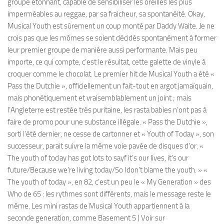
groupe étonnant, capable de sensibiliser les oreilles les plus
imperméables au reggae, par sa fraicheur, sa spontanéité. Okay,
Musical Youth est sûrement un coup monté par Daddy Waite. Je ne
crois pas que les mômes se soient décidés spontanément à former
leur premier groupe de manière aussi performante. Mais peu
importe, ce qui compte, c’est le résultat, cette galette de vinyle à
croquer comme le chocolat. Le premier hit de Musical Youth a été «
Pass the Dutchie », officiellement un fait-tout en argot jamaïquain,
mais phonétiquement et vraisemblablement un joint ; mais
l’Angleterre est restée très puritaine, les rasta babies n’ont pas à
faire de promo pour une substance illégale. « Pass the Dutchie »,
sorti l’été dernier, ne cesse de cartonner et « Youth of Today », son
successeur, parait suivre la même voie pavée de disques d’or. «
The youth of toclay has got lots to sayf it’s our lives, it’s our
future/Because we’re living today/So Idon’t blame the youth. » «
The youth of today », en 82, c’est un peu le « My Generation » des
Who de 65 : les rythmes sont différents, mais le message reste le
même. Les mini rastas de Musical Youth appartiennent à la
seconde generation, comme Basement 5 ( Voir sur