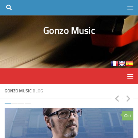
Skip to content
Gonzo Music
GONZO MUSIC
BLOG
0
1