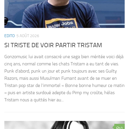
EDITO
5 AOÛT 2026
SI TRISTE DE VOIR PARTIR TRISTAM
ED
B
Gonzomusic lui avait consacré une saga bien méritée voici déjà
cinq ans, normal comme les chats Tristam a eu tant de vies.
Ce
Punk d’abord, punk un jour et punk toujours avec ses Guilty
po
Razors, mais aussi Musulman Fumant avant de se muer en
da
Tristan pop star de l’immortel « Bonne bonne humeur ce matin
« 
» puis en artiste surdoué adepte du Pimp my croûte, hélas
ra
Tristam nous a quittés hier au...
pa
su
te
0