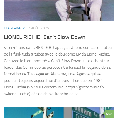
FLASH-BACKS
2 AOÛT 2026
LIONEL RICHIE “Can’t Slow Down”
Voici 42 ans dans BEST GBD appuyait à fond sur l’accélérateur
de la funkitude à tubes avec le deuxième LP de Lionel Richie.
Car avec le bien-nommé « Can’t Slow Down », l’ex chanteur-
leader des Commodores perpétuait à lui seul la légende de sa
formation de Tuskegee en Alabama, une légende qui se
poursuit toujours aujourd’hui d’ailleurs… Lorsque en 1982
Lionel Richie (Voir sur Gonzomusic https://gonzomusic.fr/?
s=lionel+richie) décide de s’affranchir de sa...
0