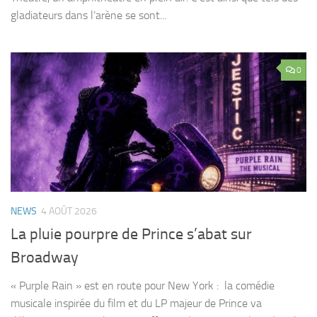
gladiateurs dans l’arène se sont...
0
NEWS
4 AOÛT 2026
La pluie pourpre de Prince s’abat sur
Broadway
« Purple Rain » est en route pour New York : la comédie
musicale inspirée du film et du LP majeur de Prince va