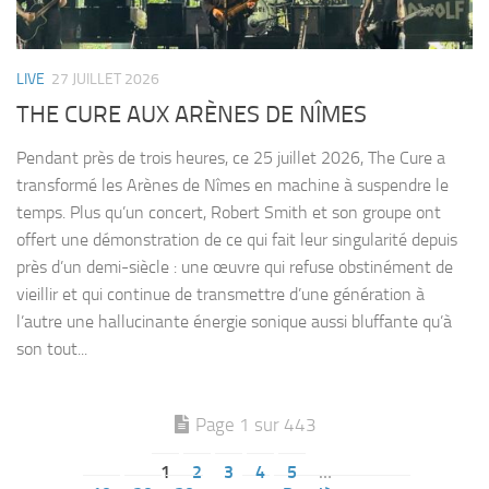
LIVE
27 JUILLET 2026
THE CURE AUX ARÈNES DE NÎMES
Pendant près de trois heures, ce 25 juillet 2026, The Cure a
transformé les Arènes de Nîmes en machine à suspendre le
temps. Plus qu’un concert, Robert Smith et son groupe ont
offert une démonstration de ce qui fait leur singularité depuis
près d’un demi-siècle : une œuvre qui refuse obstinément de
vieillir et qui continue de transmettre d’une génération à
l’autre une hallucinante énergie sonique aussi bluffante qu’à
son tout...
Page 1 sur 443
1
2
3
4
5
…