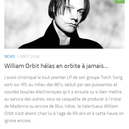
eu
NEWS
7 AOÛT 2026
William Orbit hélas en orbite à jamais…
J’avais chroniqué le tout premier LP de son groupe Torch Song
sorti sur IRS au milieu des 80’s, séduit par ses puissantes et
sourdes boucles électroniques qu’il a ensuite su si bien mettre
au service des autres, sous sa casquette de producer à l’instar
de Madonna ou encore de Blur, hélas le talentueux William
Orbit s’est éteint chez lui à l’age de 69 ans et à cette heure on
ignore encore...