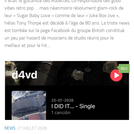
Il était le guitariste des Rubettes, co-responsable des good
vibes retro pop … mais néanmoins résolument glam-rock de
leur « Sugar Baby Love » comme de leur « Juke Box Jive »,
hélas Tony Thorpe est décédé à l’âge de 80 ans. La triste news
est tombée sur la page Facebook du groupe British constitué
un peu par hasard de musiciens de studio réunis pour le
meilleur et pour le hit....
0
NEWS
27 JUILLET 2026