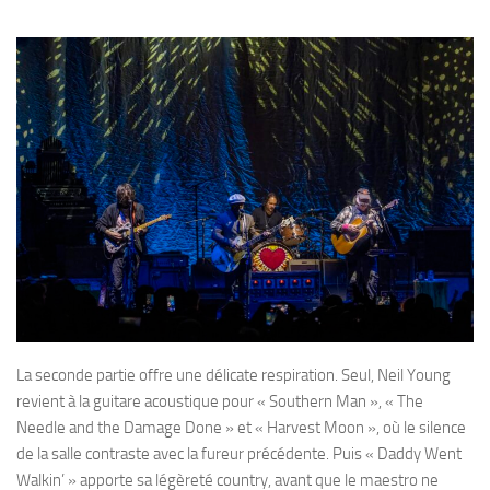
La seconde partie offre une délicate respiration. Seul, Neil Young
revient à la guitare acoustique pour « Southern Man », « The
Needle and the Damage Done » et « Harvest Moon », où le silence
de la salle contraste avec la fureur précédente. Puis « Daddy Went
Walkin’ » apporte sa légèreté country, avant que le maestro ne