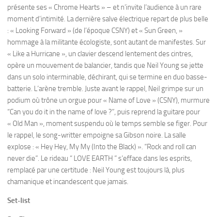
présente ses « Chrome Hearts » – et n’invite l’audience à un rare
moment d’intimité. La dernière salve électrique repart de plus belle
: « Looking Forward » (de l’époque CSNY) et « Sun Green, »
hommage à la militante écologiste, sont autant de manifestes. Sur
« Like a Hurricane », un clavier descend lentement des cintres,
opère un mouvement de balancier, tandis que Neil Young se jette
dans un solo interminable, déchirant, qui se termine en duo basse-
batterie. L’arène tremble. Juste avant le rappel, Neil grimpe sur un
podium où trône un orgue pour « Name of Love » (CSNY), murmure
“Can you do it in the name of love ?”, puis reprend la guitare pour
« Old Man », moment suspendu où le temps semble se figer. Pour
le rappel, le song-writter empoigne sa Gibson noire. La salle
explose : « Hey Hey, My My (Into the Black) ». “Rock and roll can
never die”. Le rideau “ LOVE EARTH ” s’efface dans les esprits,
remplacé par une certitude : Neil Young est toujours là, plus
chamanique et incandescent que jamais.
Set-list