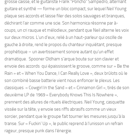
grosse caisse, et le guitariste Frank “Poncho” Sampedro, alternant
guitare et synthé — forme un bloc compact, sur lequel Neil Young
plaque ses accords et laisse filer des solos sauvages et branques,
déchirant l’air comme une scie. Son harmonica résonne par à-
coups, un cri rauque et mélodieux, pendant que Neil alterne les voix
sur deux micros. L’un d’eux, relié à un haut-parleur qui oscille de
gauche à droite, rend le propos du chanteur inquiétant, presque
prophétique – un avertissement sonore autant qu’un effet
dramatique. Spooner Oldham s’arque boute sur son clavier et
envoie des accords qui épaississent le groove, comme sur » Be the
Rain » et « When You Dance, I Can Really Love », deux brûlots où le
son combiné basse batterie vient nous enfoncer le plexus. Les
classiques « Cowgirl In the Sand » et « Cinnamon Girl », tirés de son
deuxième LP de 1969 « Everybody Knows This Is Nowhere »,
prennent des allures de rituels électriques. Neil Young, casquette
vissée sur la tête, y envoie ses riffs abrasifs comme un vieux
sorcier, pendant que le groupe fait tourner les mesures jusqu’à la
transe. Sur « Fuckin’ Up », le public reprend à l’unisson un refrain
rageur, presque punk dans l’énergie.