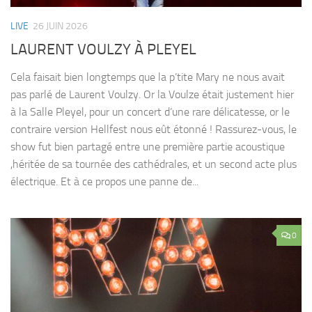
LIVE
26 JUIN 2026
LAURENT VOULZY À PLEYEL
Cela faisait bien longtemps que la p’tite Mary ne nous avait
pas parlé de Laurent Voulzy. Or la Voulze était justement hier
à la Salle Pleyel, pour un concert d’une rare délicatesse, or le
contraire version Hellfest nous eût étonné ! Rassurez-vous, le
show fut bien partagé entre une première partie acoustique
,héritée de sa tournée des cathédrales, et un second acte plus
électrique. Et à ce propos une panne de...
0