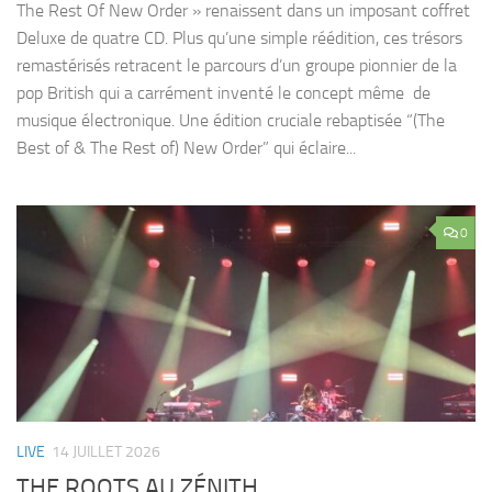
The Rest Of New Order » renaissent dans un imposant coffret
Deluxe de quatre CD. Plus qu’une simple réédition, ces trésors
remastérisés retracent le parcours d’un groupe pionnier de la
pop British qui a carrément inventé le concept même de
musique électronique. Une édition cruciale rebaptisée “(The
Best of & The Rest of) New Order” qui éclaire...
0
LIVE
14 JUILLET 2026
THE ROOTS AU ZÉNITH