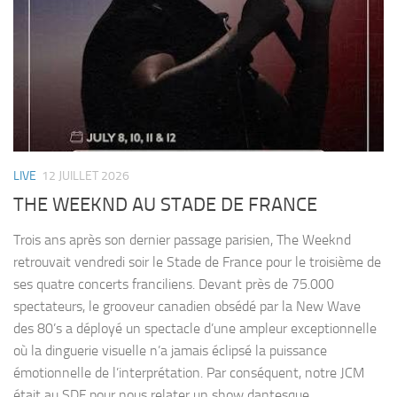
LIVE
12 JUILLET 2026
THE WEEKND AU STADE DE FRANCE
Trois ans après son dernier passage parisien, The Weeknd
retrouvait vendredi soir le Stade de France pour le troisième de
ses quatre concerts franciliens. Devant près de 75.000
spectateurs, le grooveur canadien obsédé par la New Wave
des 80’s a déployé un spectacle d’une ampleur exceptionnelle
où la dinguerie visuelle n’a jamais éclipsé la puissance
émotionnelle de l’interprétation. Par conséquent, notre JCM
était au SDF pour nous relater un show dantesque...