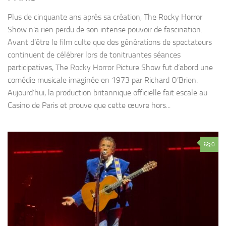
Plus de cinquante ans après sa création, The Rocky Horror
Show n’a rien perdu de son intense pouvoir de fascination.
Avant d’être le film culte que des générations de spectateurs
continuent de célébrer lors de tonitruantes séances
participatives, The Rocky Horror Picture Show fut d’abord une
comédie musicale imaginée en 1973 par Richard O’Brien.
Aujourd’hui, la production britannique officielle fait escale au
Casino de Paris et prouve que cette œuvre hors...
0