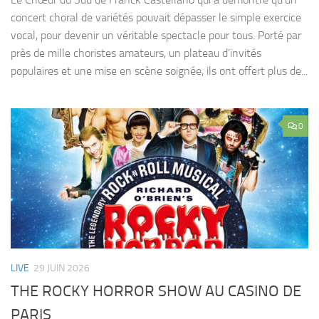
concert choral de variétés pouvait dépasser le simple exercice
vocal, pour devenir un véritable spectacle pour tous. Porté par
près de mille choristes amateurs, un plateau d’invités
populaires et une mise en scène soignée, ils ont offert plus de...
0
LIVE
29 JUIN 2026
THE ROCKY HORROR SHOW AU CASINO DE
PARIS