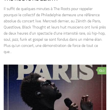
Il suffit de quelques minutes à The Roots pour rappeler
pourquoi le collectif de Philadelphie demeure une référence
absolue du concert live. Mercredi dernier, au Zénith de Paris,
Questlove, Black Thought et leurs huit musiciens ont livré près
de deux heures d’un spectacle d’une intensité rare, où hip-hop,
soul, jazz, funk et gospel se sont fondus dans un même élan.
Plus qu’un concert, une démonstration de force de tout ce
que...
0