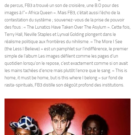
de percus, FB3 a trouvé un son de croisière, une B.O pour des
images à l’’« Africa Queen ». Mais FB3, c’était aussi l’écho de la
contestation du système ; souvenez-vous de la prise de pouvoir
des fous : « The Lunatics Have Taken Over The Asylum ». Cette fois,
Terry Hall, Neville Staples et Lynval Golding plongent dans le
réalisme politique aux frontières du nihilisme. « The More I See
(the Less I Believe) » est un pamphlet sur l’indifférence, le premier
simple de l’album Les images défilent comme les pages d’un
quotidien lorsqu’on le repose, c’est exactement comme si on avait
les mains tachées d’encre mais plutôt l’encre que le sang. « This is
home, it must be home, but is this where I belong » sur fond de
rasta-spirituals, FB3 distille son dégoût profond des institutions.