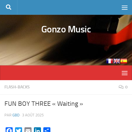
Skip to content
Gonzo Music
FLASH-BACKS
0
FUN BOY THREE « Waiting »
PAR
GBD
·
3 AOÛT 2025
Facebook
Twitter
Email
LinkedIn
Partager