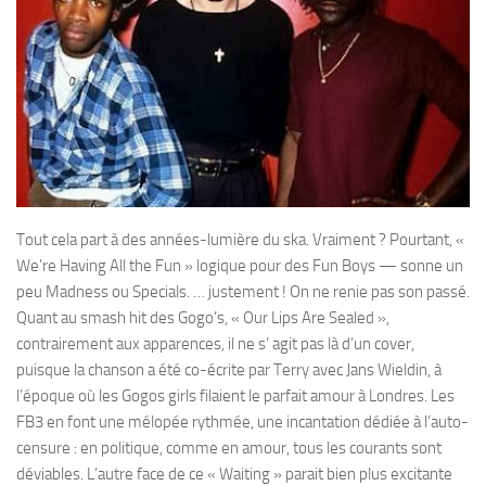
Tout cela part à des années-lumière du ska. Vraiment ? Pourtant, «
We’re Having All the Fun » logique pour des Fun Boys — sonne un
peu Madness ou Specials. … justement ! On ne renie pas son passé.
Quant au smash hit des Gogo’s, « Our Lips Are Sealed »,
contrairement aux apparences, il ne s’ agit pas là d’un cover,
puisque la chanson a été co-écrite par Terry avec Jans Wieldin, à
l’époque où les Gogos girls filaient le parfait amour à Londres. Les
FB3 en font une mélopée rythmée, une incantation dédiée à l’auto-
censure : en politique, comme en amour, tous les courants sont
déviables. L’autre face de ce « Waiting » parait bien plus excitante