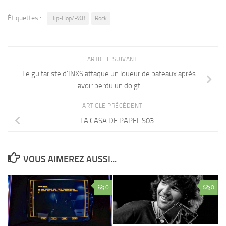
Étiquettes :
Hip-Hop/R&B
Rock
ARTICLE SUIVANT
Le guitariste d’INXS attaque un loueur de bateaux après
avoir perdu un doigt
ARTICLE PRÉCÉDENT
LA CASA DE PAPEL S03
VOUS AIMEREZ AUSSI...
0
0