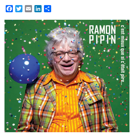
Facebook
Twitter
Email
LinkedIn
Partager