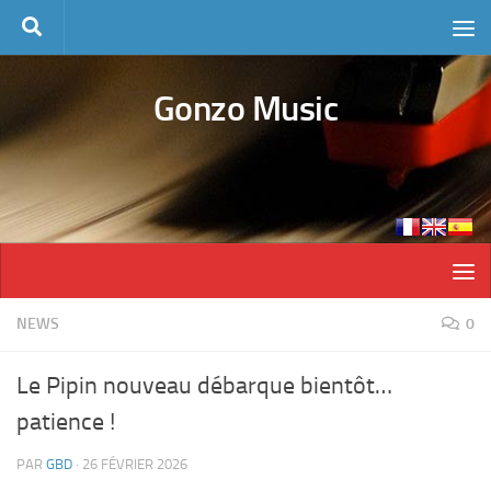
Skip to content
Gonzo Music
NEWS
0
Le Pipin nouveau débarque bientôt…
patience !
PAR
GBD
·
26 FÉVRIER 2026