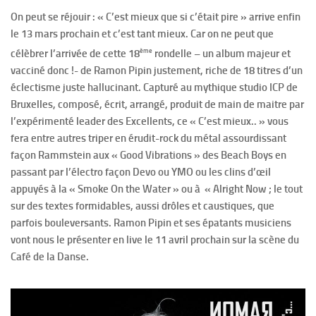
On peut se réjouir : « C’est mieux que si c’était pire » arrive enfin
le 13 mars prochain et c’est tant mieux. Car on ne peut que
ème
célèbrer l’arrivée de cette 18
rondelle – un album majeur et
vacciné donc !- de Ramon Pipin justement, riche de 18 titres d’un
éclectisme juste hallucinant. Capturé au mythique studio ICP de
Bruxelles, composé, écrit, arrangé, produit de main de maitre par
l’expérimenté leader des Excellents, ce « C’est mieux.. » vous
fera entre autres triper en érudit-rock du métal assourdissant
façon Rammstein aux « Good Vibrations » des Beach Boys en
passant par l’électro façon Devo ou YMO ou les clins d’œil
appuyés à la « Smoke On the Water » ou à « Alright Now ; le tout
sur des textes formidables, aussi drôles et caustiques, que
parfois bouleversants. Ramon Pipin et ses épatants musiciens
vont nous le présenter en live le 11 avril prochain sur la scène du
Café de la Danse.