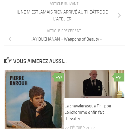
ARTICLE SUIVANT
IL NE M’EST JAMAIS RIEN ARRIVÉ AU THÉÂTRE DE
L’ATELIER
ARTICLE PRÉCÉDENT
JAY BUCHANAN « Weapons of Beauty »
VOUS AIMEREZ AUSSI...
1
0
Le chevaleresque Philippe
Lerichomme enfin fait
chevalier
22 FÉVRIER 2017