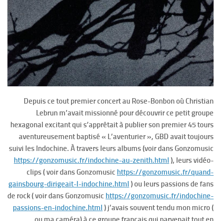
Depuis ce tout premier concert au Rose-Bonbon où Christian
Lebrun m’avait missionné pour découvrir ce petit groupe
hexagonal excitant qui s’apprêtait à publier son premier 45 tours
aventureusement baptisé « L’aventurier », GBD avait toujours
suivi les Indochine. À travers leurs albums (voir dans Gonzomusic
https://gonzomusic.fr/indochine-au-zenith.html
), leurs vidéo-
clips ( voir dans Gonzomusic
https://gonzomusic.fr/quand-
gainsbourg-dirigeait-l-indochine.html
) ou leurs passions de fans
de rock ( voir dans Gonzomusic
https://gonzomusic.fr/indochine-
passions-en-indochine.html
) j’avais souvent tendu mon micro (
ou ma caméra) à ce groupe français qui parvenait tout en