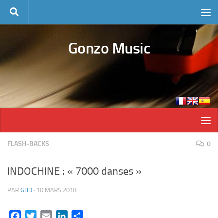
Skip to content
Gonzo Music
FLASH-BACKS
0
INDOCHINE : « 7000 danses »
PAR
GBD
·
10 MARS 2018
Facebook
Twitter
Email
LinkedIn
Partager