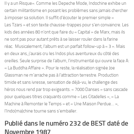
Il y a un Risque». Comme les Depeche Mode, Indochine exhibe un
certain militantisme en posant les problèmes sans jamais chercher
à imposer sa solution. Il suffit d’écouter le premier simple «
Les Tzars » et son texte chausse-trappes pour s’en convaincre. Les
kids des années 80 n’ont que faire du « Capital » de Marx, mais ils
ne sont pas pour autant prêts à se laisser rouler dans la farine
réac. Musicalement, l’album est un parfait follow-up à « 3 ». Mais
en deux ans, j’aurais cru les Indos plus aventureux du côté des
oreilles. Seule surprise de l’album, l’instrumental qui ouvre la face A:
« La Buddha Affaire ». Pour le reste, la réalisation signée Joe
Glassman ne m’arrache pas à l’attraction terrestre. Production
timide et sans ivresse, sensation de déjà-vu, le challenge des
héros nous rend par trop exigeants. « 7000 Danses » sans cascade
pour quelques titres craquants comme « Les Citadelles », « La
Machine à Remonter le Temps » et « Une Maison Perdue… »,
l’Indo(ma)chine tourne sans s’emballer.
Publié dans le numéro 232 de BEST daté de
Novembre 1987