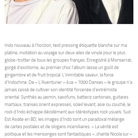
Indo nouveau à l’horizon, test pressing étiquette blanche sur ma
platine, invitation au voyage sur deux ailes de vinyle pour le plus
globe-trotter de tous les groupes français. Enregistré à Monserrat,
gorgé d’exotisme, au premier choc l’album laisse un goût de
gingembre et de fruit tropical. L’inimitable saveur, la force
d’Indochine. De « L’Aventurier » à ce « 7000 Danses » le groupe n’a
jamais cessé de cultiver son identité forcenée d’extrémiste
oriental. Synthés au jasmin, saxofuns, batteriz cantonais, guitares
martiaux, transes orient expresses, soleil levant, asie ou couché, le
rock d’Indo échappe décidément aux stéréotypes rock usuels. Sud
Est Asiate en BD, les images d’Indo sont un paradoxal mélange
de cartes postales et de slogans incendiaires. « La vérité est
politique et les mensonges sont fantastiques », chante Nicola sur «