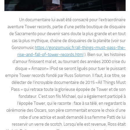
Un documentaire lui avait été consacré pour l’extraordinaire
aventure Tower records, partie d’une petite boutique de disquaire
de Sacramento pour devenir sans doute la plus grande et en tout
cas la plus mythique, chaine de disquaires de la planète (voir sur
Gonzomusic
https://gonzomusic.fr/all-things-must-pass-the-
rise-and-fall-of-tower-records.html
). Bien sur, les histoires
d’amour finissent mal et, au tournant des années 2000 crise du
disque + Amazon+ IPod se seront ligués pour tuer le puissant
empire Tower records fondé par Russ Solomon. Il faut, à ce titre, se
délecter de l’incroyable documentaire de 2015 «All Things Must
Pass » qui retrace toute la glorieuse épopée de Tower et de son
fondateur. C’est son fils Michael, qui a également participé à
l’épopée Tower, qui le raconte : face à sa télé, en regardant la
cérémonie des Oscars, son père commentait encore le choix d’une
robe d’une actrice et avait demandé à sa femme Patti de lui
resservir un verre de scotch. Lorsqu’elle est revenue, Ross était