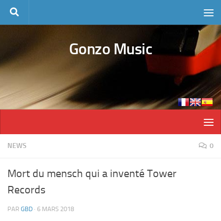
Skip to content
Gonzo Music
NEWS
0
Mort du mensch qui a inventé Tower
Records
PAR
GBD
·
6 MARS 2018