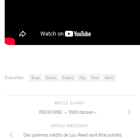
Étiquettes :
Blues
Ecrans
Electro
Pop
Rock
World
ARTICLE SUIVANT
INDOCHINE : « 7000 danses »
ARTICLE PRÉCÉDENT
Des poèmes inédits de Lou Reed vont être publiés