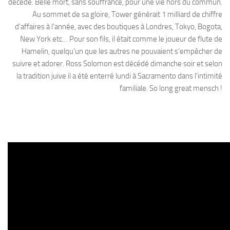
décédé. Belle mort, sans souffrance, pour une vie hors du commun.
Au sommet de sa gloire, Tower générait 1 milliard de chiffre
d’affaires à l’année, avec des boutiques à Londres, Tokyo, Bogota,
New York etc… Pour son fils, il était comme le joueur de flute de
Hamelin, quelqu’un que les autres ne pouvaient s’empêcher de
suivre et adorer. Ross Solomon est décédé dimanche soir et selon
la tradition juive il a été enterré lundi à Sacramento dans l’intimité
familiale. So long great mensch !