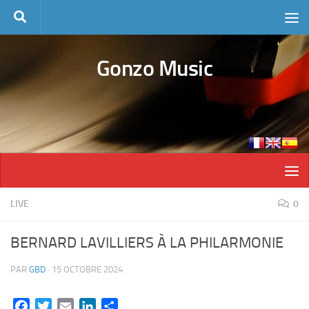
Skip to content
Gonzo Music
LIVE
0
BERNARD LAVILLIERS À LA PHILARMONIE
PAR
GBD
·
15 OCTOBRE 2024
Facebook
Twitter
Email
LinkedIn
Partager