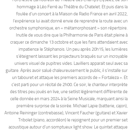
hommage à Léo Ferré au Théâtre du Chatelet. Et puis dans la
foulée d’un concert à la Maison de Radio France en avril 2022,
l’expérience lui avait donné envie de reprendre la route avec un
orchestre symphonique, en « métamorphosant » son répertoire.
Inutile de vous dire que la Philharmonie de Paris était pleine à
craquer ce dimanche 13 octobre et que les fans attendaient avec
impatience le Stéphanois. Un peu après 20h15, les lumières
s’éteignent laissant les projecteurs braqués sur un incroyable
univers visuel de pupitres vides. Lavilliers apparait seul avec sa
guitare. Après avoir salué chaleureusement le public, il s’installe sur
un tabouret et attaque les premiers accords de « Fortaleza ». Et
c’est parti pour un récital de 2h00. Ce soir, le chanteur interprète
des titres peu joués en live, une setlist légèrement différente de
celle donnée en mars 2024 à la Seine Musicale, marquant ainsi la
première surprise de la soirée. Michael Lapie (batterie, cajon),
Antoine Reininger (contrebasse), Vincent Faucher (guitare) et Xavier
Tribolet (piano, accordéon) le rejoignent pour un premier set
acoustique autour d’un somptueux light show. Le quintet attaque