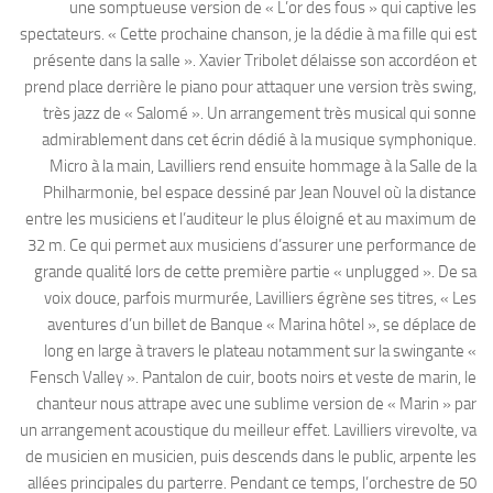
une somptueuse version de « L’or des fous » qui captive les
spectateurs. « Cette prochaine chanson, je la dédie à ma fille qui est
présente dans la salle ». Xavier Tribolet délaisse son accordéon et
prend place derrière le piano pour attaquer une version très swing,
très jazz de « Salomé ». Un arrangement très musical qui sonne
admirablement dans cet écrin dédié à la musique symphonique.
Micro à la main, Lavilliers rend ensuite hommage à la Salle de la
Philharmonie, bel espace dessiné par Jean Nouvel où la distance
entre les musiciens et l’auditeur le plus éloigné et au maximum de
32 m. Ce qui permet aux musiciens d’assurer une performance de
grande qualité lors de cette première partie « unplugged ». De sa
voix douce, parfois murmurée, Lavilliers égrène ses titres, « Les
aventures d’un billet de Banque « Marina hôtel », se déplace de
long en large à travers le plateau notamment sur la swingante «
Fensch Valley ». Pantalon de cuir, boots noirs et veste de marin, le
chanteur nous attrape avec une sublime version de « Marin » par
un arrangement acoustique du meilleur effet. Lavilliers virevolte, va
de musicien en musicien, puis descends dans le public, arpente les
allées principales du parterre. Pendant ce temps, l’orchestre de 50