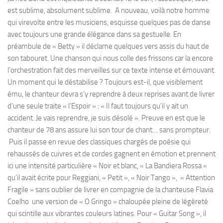
est sublime, absolument sublime. A nouveau, voilà notre homme
qui virevolte entre les musiciens, esquisse quelques pas de danse
avec toujours une grande élégance dans sa gestuelle. En
préambule de « Betty » il déclame quelques vers assis du haut de
son tabouret. Une chanson qui nous colle des frissons car la encore
l’orchestration fait des merveilles sur ce texte intense et émouvant.
Un moment qui le déstabilise ? Toujours est-il, que visiblement
ému, le chanteur devra s’y reprendre à deux reprises avant de livrer
d’une seule traite « l’Espoir » : « Il faut toujours qu’il y ait un
accident. Je vais reprendre, je suis désolé ». Preuve en est que le
chanteur de 78 ans assure lui son tour de chant… sans prompteur.
Puis il passe en revue des classiques chargés de poésie qui
rehaussés de cuivres et de cordes gagnent en émotion et prennent
ici une intensité particulière « Noir et blanc, « La Bandiera Rossa «
qu’il avait écrite pour Reggiani, « Petit », « Noir Tango », « Attention
Fragile » sans oublier de livrer en compagnie de la chanteuse Flavia
Coelho une version de « O Gringo » chaloupée pleine de légèreté
qui scintille aux vibrantes couleurs latines. Pour « Guitar Song », il