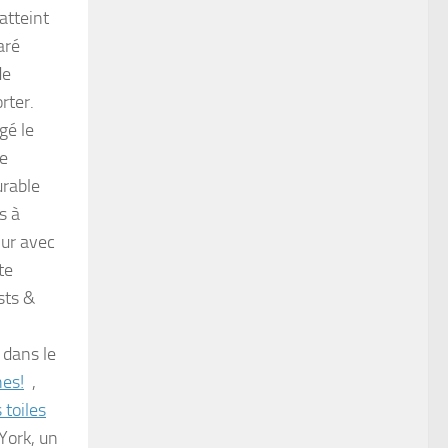
atteint
aré
de
rter.
gé le
le
urable
s à
ur avec
te
ists &
 dans le
hes!
,
toiles
York, un