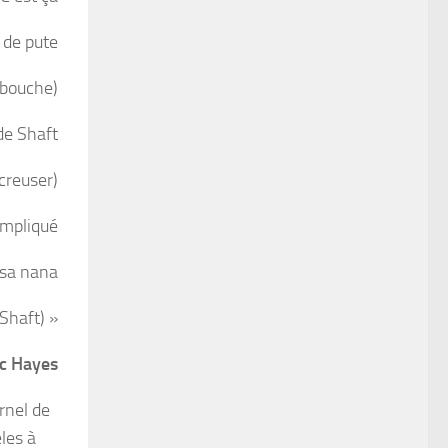
 de pute
 bouche)
de Shaft
creuser)
mpliqué
 sa nana
Shaft) »
ac Hayes
rnel de
les à