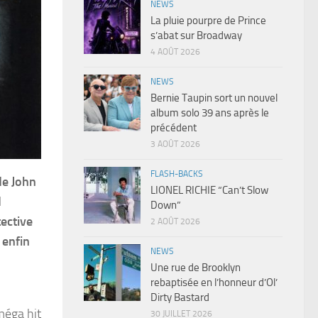
NEWS
La pluie pourpre de Prince
s’abat sur Broadway
4 AOÛT 2026
NEWS
Bernie Taupin sort un nouvel
album solo 39 ans après le
précédent
3 AOÛT 2026
FLASH-BACKS
de John
LIONEL RICHIE “Can’t Slow
d
Down”
tective
2 AOÛT 2026
 enfin
NEWS
Une rue de Brooklyn
rebaptisée en l’honneur d’Ol’
Dirty Bastard
méga hit
30 JUILLET 2026