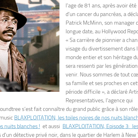
l’age de 81 ans, après avoir été 
d’un cancer du pancréas, a décl
Patrick McMinn, son manager 
longue date, au Hollywood Repo
« Sa carrière de pionnier a chan
visage du divertissement dans 
monde entier et son héritage d
sera ressenti par les génération
venir. Nous sommes de tout cœ
sa famille et ses proches en cet
période difficile », a déclaré Art
Representatives, l’agence qui
undtree s’est fait connaître du grand public grâce à son rôle
zomusic
BLAXPLOITATION, les toiles noires de nos nuits blanc
 nuits blanches !
et aussi
BLAXPLOITATION, Episode 3: les 
s d’un détective privé noir, dans le quartier de Harlem à New 