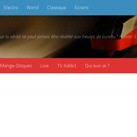
Electro
World
Classique
Ecrans
 que la vérité ne peut jamais être révélée aux heures de bureau." Hunter
Mange-Disques
Live
TV Addict
Qui suis-je ?