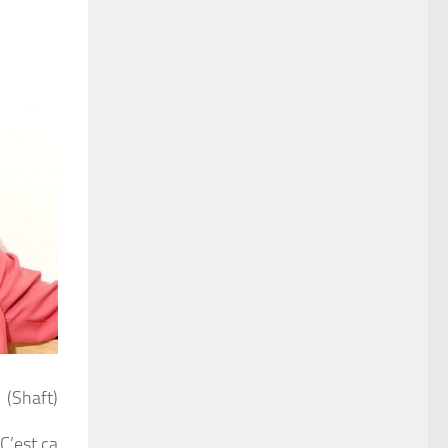
(Shaft)
C’est ça