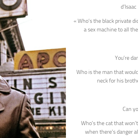
d’Isaac
« Who’s the black private di
a sex machine to all the
You’re da
Who is the man that would 
neck for his brot
Can yo
Who’s the cat that won’t
when there’s danger al