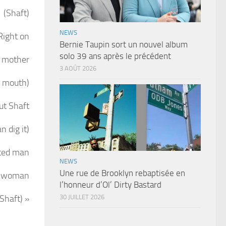
(Shaft)
NEWS
Right on
Bernie Taupin sort un nouvel album
solo 39 ans après le précédent
d mother
3 AOÛT 2026
r mouth)
out Shaft
 dig it)
ated man
NEWS
Une rue de Brooklyn rebaptisée en
is woman
l’honneur d’Ol’ Dirty Bastard
30 JUILLET 2026
Shaft) »