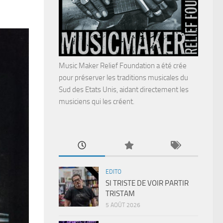
Music Maker Relief Foundation a été crée
pour préserver les traditions musicales du
Sud des Etats Unis, aidant directement les
musiciens qui les créent.
EDITO
SI TRISTE DE VOIR PARTIR
TRISTAM
5 AOÛT 2026