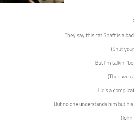
They say this cat Shaft is a ba
(Shut you
But I’m talkin’ ’b
(Then we can
He’s a complic
But no one understands him but h
(John 