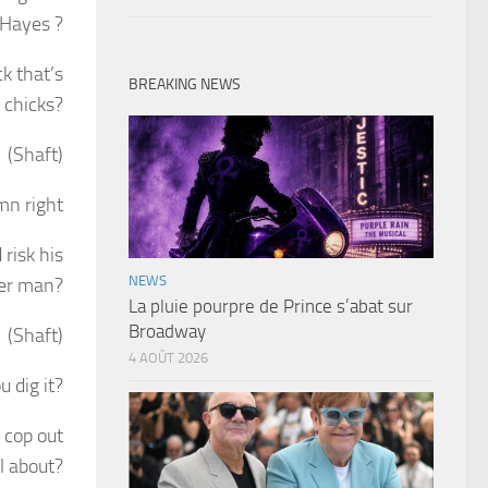
 Hayes ?
ck that’s
BREAKING NEWS
 chicks?
(Shaft)
mn right
risk his
NEWS
her man?
La pluie pourpre de Prince s’abat sur
Broadway
(Shaft)
4 AOÛT 2026
u dig it?
 cop out
l about?