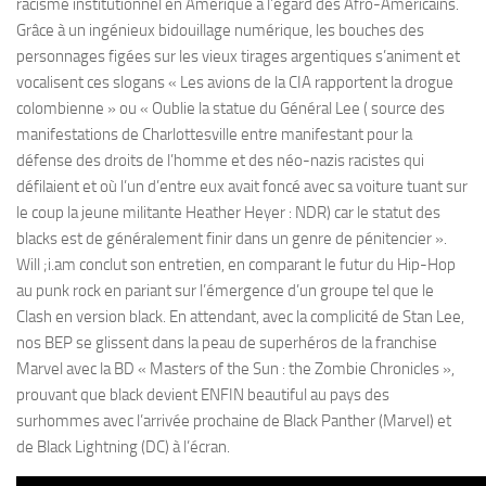
racisme institutionnel en Amérique à l’égard des Afro-Américains.
Grâce à un ingénieux bidouillage numérique, les bouches des
personnages figées sur les vieux tirages argentiques s’animent et
vocalisent ces slogans « Les avions de la CIA rapportent la drogue
colombienne » ou « Oublie la statue du Général Lee ( source des
manifestations de Charlottesville entre manifestant pour la
défense des droits de l’homme et des néo-nazis racistes qui
défilaient et où l’un d’entre eux avait foncé avec sa voiture tuant sur
le coup la jeune militante Heather Heyer : NDR) car le statut des
blacks est de généralement finir dans un genre de pénitencier ».
Will ;i.am conclut son entretien, en comparant le futur du Hip-Hop
au punk rock en pariant sur l’émergence d’un groupe tel que le
Clash en version black. En attendant, avec la complicité de Stan Lee,
nos BEP se glissent dans la peau de superhéros de la franchise
Marvel avec la BD « Masters of the Sun : the Zombie Chronicles »,
prouvant que black devient ENFIN beautiful au pays des
surhommes avec l’arrivée prochaine de Black Panther (Marvel) et
de Black Lightning (DC) à l’écran.