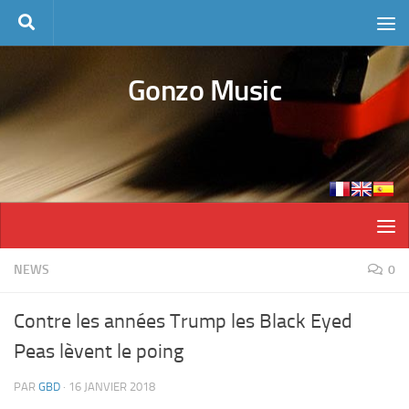
Skip to content
Gonzo Music
NEWS
0
Contre les années Trump les Black Eyed
Peas lèvent le poing
PAR
GBD
·
16 JANVIER 2018