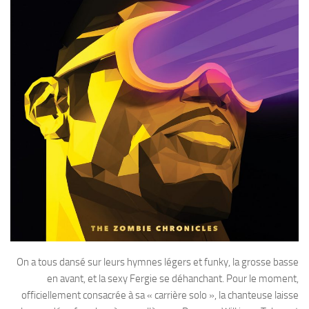
On a tous dansé sur leurs hymnes légers et funky, la grosse basse
en avant, et la sexy Fergie se déhanchant. Pour le moment,
officiellement consacrée à sa « carrière solo », la chanteuse laisse