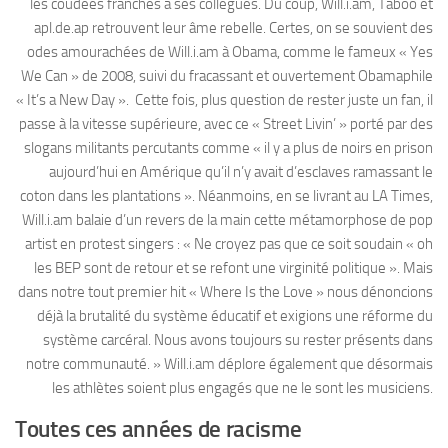
les coudées franches à ses collègues. Du coup, Will.i.am, Taboo et
apl.de.ap retrouvent leur âme rebelle. Certes, on se souvient des
odes amourachées de Will.i.am à Obama, comme le fameux « Yes
We Can » de 2008, suivi du fracassant et ouvertement Obamaphile
« It’s a New Day ». Cette fois, plus question de rester juste un fan, il
passe à la vitesse supérieure, avec ce « Street Livin’ » porté par des
slogans militants percutants comme « il y a plus de noirs en prison
aujourd’hui en Amérique qu’il n’y avait d’esclaves ramassant le
coton dans les plantations ». Néanmoins, en se livrant au LA Times,
Will.i.am balaie d’un revers de la main cette métamorphose de pop
artist en protest singers : « Ne croyez pas que ce soit soudain « oh
les BEP sont de retour et se refont une virginité politique ». Mais
dans notre tout premier hit « Where Is the Love » nous dénoncions
déjà la brutalité du système éducatif et exigions une réforme du
système carcéral. Nous avons toujours su rester présents dans
notre communauté. » Will.i.am déplore également que désormais
les athlètes soient plus engagés que ne le sont les musiciens.
Toutes ces années de racisme