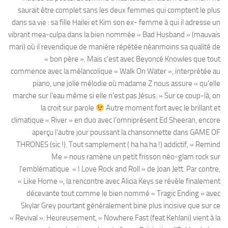
saurait être complet sans les deux femmes qui comptent le plus
dans sa vie : sa fille Hailei et Kim son ex- femme à qui il adresse un
vibrant mea-culpa dans la bien nommée « Bad Husband » (mauvais
mari) où il revendique de manière répétée néanmoins sa qualité de
« bon père ». Mais c’est avec Beyoncé Knowles que tout
commence avec la mélancolique « Walk On Water », interprétée au
piano, une jolie mélodie où madame Z nous assure « qu’elle
marche sur l’eau même si elle n’est pas Jésus. » Sur ce coup-là, on
la croit sur parole
Autre moment fort avec le brillant et
climatique « River » en duo avec l’omniprésent Ed Sheeran, encore
aperçu l’autre jour poussant la chansonnette dans GAME OF
THRONES (sic !). Tout samplement ( ha ha ha !) addictif, « Remind
Me » nous ramène un petit frisson néo-glam rock sur
l’emblématique « I Love Rock and Roll » de Joan Jett. Par contre,
« Like Home », la rencontre avec Alicia Keys se révèle finalement
décevante tout comme le bien nommé « Tragic Ending » avec
Skylar Grey pourtant généralement bine plus incisive que sur ce
« Revival ». Heureusement, « Nowhere Fast (feat Kehlani) vient à la