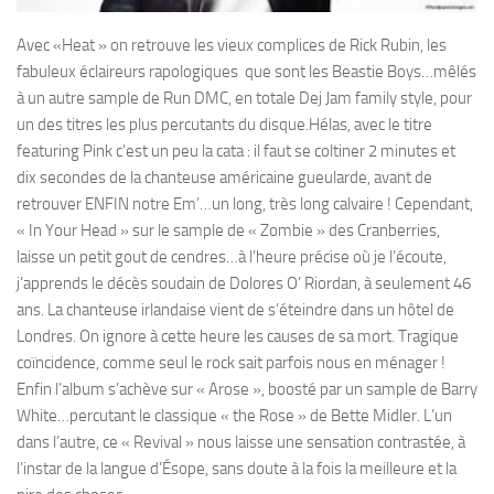
Avec «Heat » on retrouve les vieux complices de Rick Rubin, les
fabuleux éclaireurs rapologiques que sont les Beastie Boys…mêlés
à un autre sample de Run DMC, en totale Dej Jam family style, pour
un des titres les plus percutants du disque.Hélas, avec le titre
featuring Pink c’est un peu la cata : il faut se coltiner 2 minutes et
dix secondes de la chanteuse américaine gueularde, avant de
retrouver ENFIN notre Em’…un long, très long calvaire ! Cependant,
« In Your Head » sur le sample de « Zombie » des Cranberries,
laisse un petit gout de cendres…à l’heure précise où je l’écoute,
j’apprends le décès soudain de Dolores O’ Riordan, à seulement 46
ans. La chanteuse irlandaise vient de s’éteindre dans un hôtel de
Londres. On ignore à cette heure les causes de sa mort. Tragique
coïncidence, comme seul le rock sait parfois nous en ménager !
Enfin l’album s’achève sur « Arose », boosté par un sample de Barry
White…percutant le classique « the Rose » de Bette Midler. L’un
dans l’autre, ce « Revival » nous laisse une sensation contrastée, à
l’instar de la langue d’Ésope, sans doute à la fois la meilleure et la