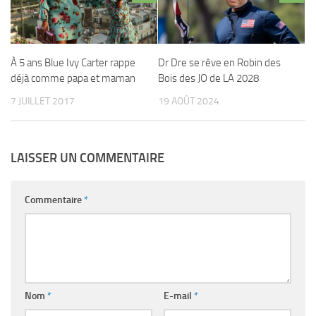
À 5 ans Blue Ivy Carter rappe
Dr Dre se rêve en Robin des
déjà comme papa et maman
Bois des JO de LA 2028
7 JUILLET 2017
19 AOÛT 2024
LAISSER UN COMMENTAIRE
Commentaire
*
Nom
*
E-mail
*