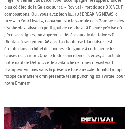
linge, forcément au balcon pour accompagner le rapper blanc le
plus célèbre de la Galaxie sur ce « Revival » fort de ses DIX NEUF
compositions. Oui, vous avez bien lu…19 ! BREAKING NEWS le
titre « In Your Head », construit, sur le sample de « Zombie » des
Cranberries laisse un petit gout de cendres…à l’heure précise où
j’écris ces lignes, on apprend le décès soudain de Dolores O’
Riordan, à seulement 46 ans. La chanteuse irlandaise s’est
éteinte dans un hôtel de Londres. On ignore à cette heure les
causes de sa mort. Quelle triste coïncidence ! Certes, à l’actif de
notre natif de Detroit, cette avalanche de rimes n’existerait
pratiquement pas, sans la présence tutélaire…de Donald Trump,
frappé de manière omniprésente tel un punching-ball virtuel pour
notre Eminem.