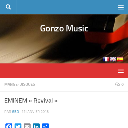
Skip to content
Gonzo Music
MANGE-DISQUES
0
EMINEM « Revival »
PAR
GBD
·
15 JANVIER 2018
Facebook
Twitter
Email
LinkedIn
Partager