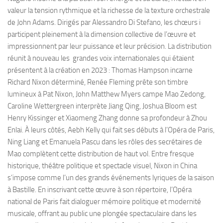
valeur la tension rythmique et la richesse de la texture orchestrale
de John Adams. Dirigés par Alessandro Di Stefano, les chœurs i
participent pleinement à la dimension collective de l’œuvre et
impressionnent par leur puissance et leur précision. La distribution
réunit à nouveau les grandes voix internationales qui étaient
présentent à la création en 2023 : Thomas Hampson incarne
Richard Nixon déterminé, Renée Fleming prête son timbre
lumineux à Pat Nixon, John Matthew Myers campe Mao Zedong,
Caroline Wettergreen interprète Jiang Qing, Joshua Bloom est
Henry Kissinger et Xiaomeng Zhang donne sa profondeur à Zhou
Enlai. À leurs côtés, Aebh Kelly qui fait ses débuts à l’Opéra de Paris,
Ning Liang et Emanuela Pascu dans les rôles des secrétaires de
Mao complètent cette distribution de haut vol. Entre fresque
historique, théâtre politique et spectacle visuel, Nixon in China
s’impose comme l’un des grands événements lyriques de la saison
à Bastille. En inscrivant cette œuvre à son répertoire, l’Opéra
national de Paris fait dialoguer mémoire politique et modernité
musicale, offrant au public une plongée spectaculaire dans les