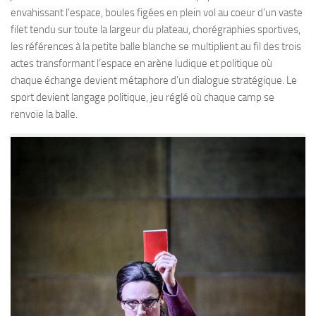
envahissant l’espace, boules figées en plein vol au coeur d’un vaste
filet tendu sur toute la largeur du plateau, chorégraphies sportives,
les références à la petite balle blanche se multiplient au fil des trois
actes transformant l’espace en arène ludique et politique où
chaque échange devient métaphore d’un dialogue stratégique. Le
sport devient langage politique, jeu réglé où chaque camp se
renvoie la balle.