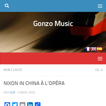
Skip to content
Gonzo Music
NON CLASSÉ
0
NIXON IN CHINA À L’OPÉRA
PAR
JCM
·
2 MARS 2026
Facebook
Twitter
Email
LinkedIn
Partager