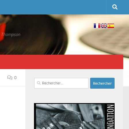
 S. Thompson
0
Rechercher :