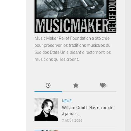
Music Maker Relief Foundation a été crée
pour préserver les traditions musicales du
Sud des Etats Unis, aidant directement les
musiciens qui les créent.
NEWS
William Orbit hélas en orbite
à jamais…
7 AOÛT 2026