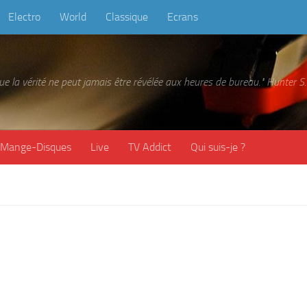
Electro
World
Classique
Ecrans
 que la vérité ne peut jamais être révélée aux heures de bureau." Hunter
Mange-Disques
Live
TV Addict
Qui suis-je ?