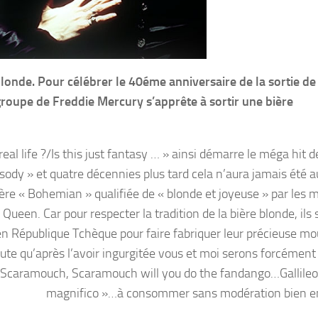
blonde. Pour célébrer le 40éme anniversaire de la sortie de
upe de Freddie Mercury s’apprête à sortir une bière
 real life ?/Is this just fantasy … » ainsi démarre le méga hit
dy » et quatre décennies plus tard cela n’aura jamais été au
ière « Bohemian » qualifiée de « blonde et joyeuse » par les
Queen. Car pour respecter la tradition de la bière blonde, ils 
en République Tchèque pour faire fabriquer leur précieuse mo
doute qu’après l’avoir ingurgitée vous et moi serons forcément
« Scaramouch, Scaramouch will you do the fandango…Gallileo
magnifico »…à consommer sans modération bien e