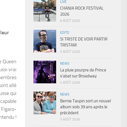
LIVE
CHANIA ROCK FESTIVAL
2026
6 AOÛT 2026
 leur
EDITO
SI TRISTE DE VOIR PARTIR
TRISTAM
5 AOÛT 2026
 de Queen
NEWS
ssi vrai
La pluie pourpre de Prince
s’abat sur Broadway
 membres
4 AOÛT 2026
sont allé
usse qui
NEWS
 capable
Bernie Taupin sort un nouvel
album solo 39 ans après le
 Figaro-
précédent
ntendu !
3 AOÛT 2026