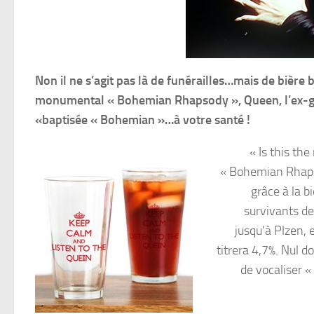
Non il ne s’agit pas là de funérailles…mais de bière 
monumental « Bohemian Rhapsody », Queen, l’ex-gro
«baptisée « Bohemian »…à votre santé !
« Is this the
« Bohemian Rhapso
grâce à la b
survivants de 
jusqu’à Plzen, 
titrera 4,7%. Nul 
de vocaliser 