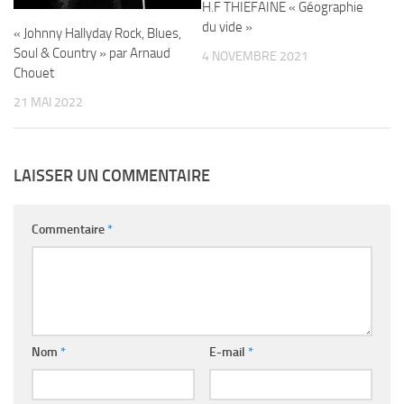
H.F THIEFAINE « Géographie
du vide »
« Johnny Hallyday Rock, Blues,
Soul & Country » par Arnaud
4 NOVEMBRE 2021
Chouet
21 MAI 2022
LAISSER UN COMMENTAIRE
Commentaire
*
Nom
*
E-mail
*