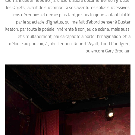
tournant des années 90, j’ai d’abord adoré documenter son groupe,
les Objets , avant de succomber à ses aventures solos successives.
Trois décennies et demie plus tard, je suis toujours autant bluffé
par le spectacle d’Ignatus, qui me fait d’abord penser à Buster
Keaton, par toute la poésie inhérente à son jeu de scène, mais aussi
et simultanément, par sa capacité à porter l’imagination et la
mélodie au pouvoir, à John Lennon, Robert Wyatt, Todd Rundgren,
ou encore Gary Brooker.