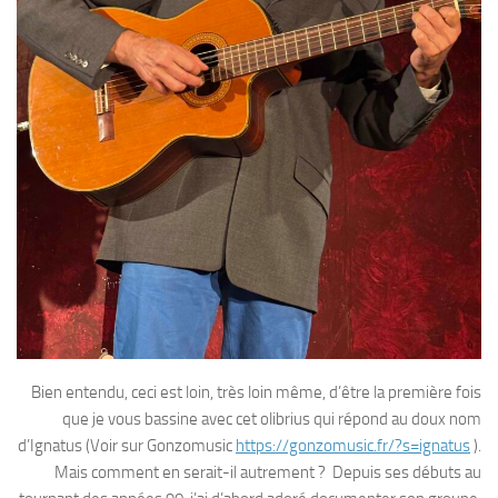
Bien entendu, ceci est loin, très loin même, d’être la première fois
que je vous bassine avec cet olibrius qui répond au doux nom
d’Ignatus (Voir sur Gonzomusic
https://gonzomusic.fr/?s=ignatus
).
Mais comment en serait-il autrement ? Depuis ses débuts au