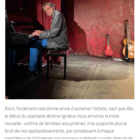
Alors, forcément cela donne envie d’acclamer l’artiste, sauf que dès
le début du spectacle Jérôme Ignatus nous annonce la triste
nouvelle : victime de terribles acouphènes, il ne supporte plus le
bruit de nos applaudissements, par conséquent à chaque
spectateur de d’imaginer son propre succédané/ succès damné de