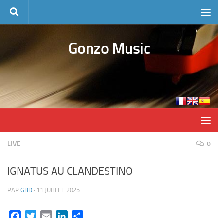
Skip to content
Gonzo Music
LIVE
0
IGNATUS AU CLANDESTINO
PAR
GBD
·
11 JUILLET 2025
Facebook
Twitter
Email
LinkedIn
Partager