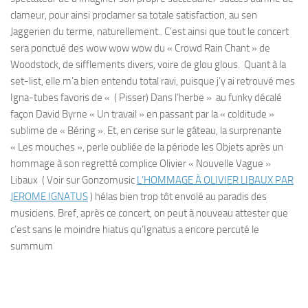
clameur, pour ainsi proclamer sa totale satisfaction, au sen
Jaggerien du terme, naturellement.. C’est ainsi que tout le concert
sera ponctué des wow wow wow du « Crowd Rain Chant » de
Woodstock, de sifflements divers, voire de glou glous. Quant à la
set-list, elle m’a bien entendu total ravi, puisque j’y ai retrouvé mes
Igna-tubes favoris de « ( Pisser) Dans l’herbe » au funky décalé
façon David Byrne « Un travail » en passant par la « colditude »
sublime de « Béring ». Et, en cerise sur le gâteau, la surprenante
« Les mouches », perle oubliée de la période les Objets après un
hommage à son regretté complice Olivier « Nouvelle Vague »
Libaux ( Voir sur Gonzomusic
L’HOMMAGE À OLIVIER LIBAUX PAR
JEROME IGNATUS
) hélas bien trop tôt envolé au paradis des
musiciens. Bref, après ce concert, on peut à nouveau attester que
c’est sans le moindre hiatus qu’Ignatus a encore percuté le
summum