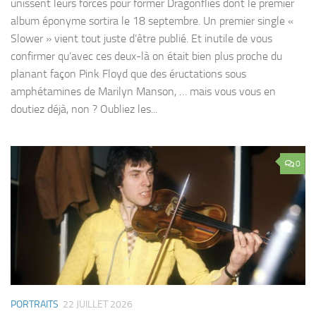
unissent leurs forces pour former Dragonflies dont le premier
album éponyme sortira le 18 septembre. Un premier single «
Slower » vient tout juste d’être publié. Et inutile de vous
confirmer qu’avec ces deux-là on était bien plus proche du
planant façon Pink Floyd que des éructations sous
amphétamines de Marilyn Manson, … mais vous vous en
doutiez déjà, non ? Oubliez les...
0
PORTRAITS
22 JUILLET 2026