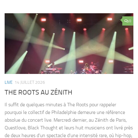
0
LIVE
14 JUILLET 2026
THE ROOTS AU ZÉNITH
Il suffit de quelques minutes à The Roots pour rappeler
pourquoi le collectif de Philadelphie demeure une référence
absolue du concert live. Mercredi dernier, au Zénith de Paris,
Questlove, Black Thought et leurs huit musiciens ont livré près
de deux heures d’un spectacle d’une intensité rare, où hip-hop,