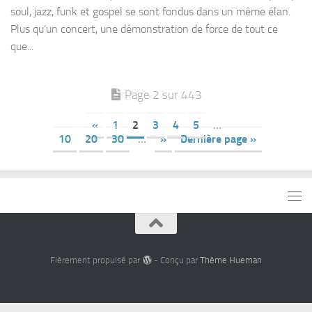
soul, jazz, funk et gospel se sont fondus dans un même élan.
Plus qu’un concert, une démonstration de force de tout ce
que...
Page 2 sur 443
«
1
2
3
4
5
…
10
20
30
…
»
Dernière page »
Fièrement propulsé par
- Conçu par
Thème Hueman