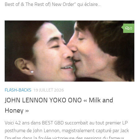
Best of & The Rest of) New Order” qui éclaire...
0
FLASH-BACKS
19 JUILLET 2026
JOHN LENNON YOKO ONO « Milk and
Honey »
Voici 42 ans dans BEST GBD succombait au tout premier LP
posthume de John Lennon, magistralement capturé par Jack
Douglas dans la foulée victorieuse des sessions du fameux