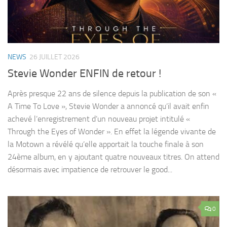
NEWS
26 JUILLET 2026
Stevie Wonder ENFIN de retour !
Après presque 22 ans de silence depuis la publication de son «
A Time To Love », Stevie Wonder a annoncé qu’il avait enfin
achevé l’enregistrement d’un nouveau projet intitulé «
Through the Eyes of Wonder ». En effet la légende vivante de
la Motown a révélé qu’elle apportait la touche finale à son
24ème album, en y ajoutant quatre nouveaux titres. On attend
désormais avec impatience de retrouver le good...
0