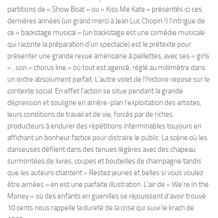
partitions de « Show Boat » ou « Kiss Me Kate » présentés ici ces
dernières années (un grand merci à Jean Luc Chopin !) l’intrigue de
ce « backstage musical » (un backstage est une comédie musicale
qui raconte la préparation d’un spectacle) est le prétexte pour
présenter une grande revue américaine à paillettes, avec ses « girls
« , son « chorus line » où tout est agencé, réglé au millimètre dans
un ordre absolument parfait. L’autre volet de l’histoire repose sur le
contexte social. En effet l’action se situe pendant la grande
dépression et souligne en arrière-plan l’exploitation des artistes,
leurs conditions de travail et de vie, forcés par de riches
producteurs à endurer des répétitions interminables toujours en
affichant un bonheur factice pour distraire le public. La scène où les
danseuses défilent dans des tenues légères avec des chapeau
surmontées de livres, coupes et bouteilles de champagne tandis
que les auteurs chantent « Restez jeunes et belles si vous voulez
être aimées » en est une parfaite illustration. L’air de « We’re In the
Money « où des enfants en guenilles se réjouissent d’avoir trouvé
10 cents nous rappelle la dureté de la crise qui suivi le krach de