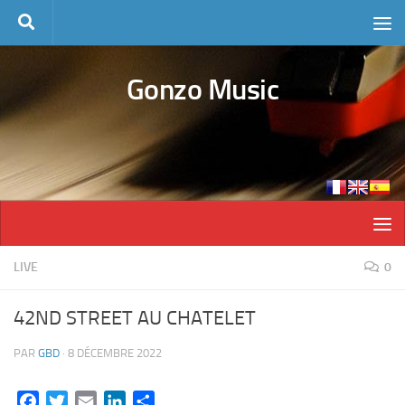
Skip to content
Gonzo Music
LIVE
0
42ND STREET AU CHATELET
PAR
GBD
·
8 DÉCEMBRE 2022
Facebook
Twitter
Email
LinkedIn
Partager