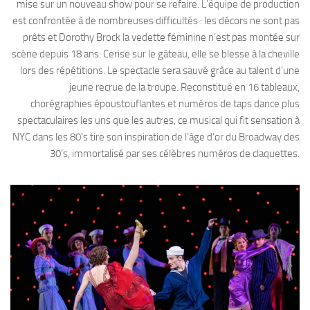
mise sur un nouveau show pour se refaire. L’équipe de production
est confrontée à de nombreuses difficultés : les décors ne sont pas
prêts et Dorothy Brock la vedette féminine n’est pas montée sur
scène depuis 18 ans. Cerise sur le gâteau, elle se blesse à la cheville
lors des répétitions. Le spectacle sera sauvé grâce au talent d’une
jeune recrue de la troupe. Reconstitué en 16 tableaux,
chorégraphies époustouflantes et numéros de taps dance plus
spectaculaires les uns que les autres, ce musical qui fit sensation à
NYC dans les 80’s tire son inspiration de l’âge d’or du Broadway des
30’s, immortalisé par ses célèbres numéros de claquettes.