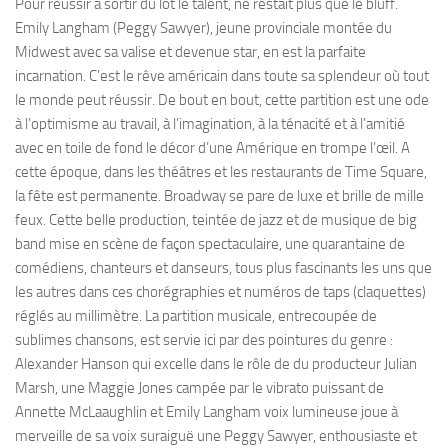
Pour réussir à sortir du lot le talent, ne restait plus que le bluff.
Emily Langham (Peggy Sawyer), jeune provinciale montée du
Midwest avec sa valise et devenue star, en est la parfaite
incarnation. C’est le rêve américain dans toute sa splendeur où tout
le monde peut réussir. De bout en bout, cette partition est une ode
à l’optimisme au travail, à l’imagination, à la ténacité et à l’amitié
avec en toile de fond le décor d’une Amérique en trompe l’œil. A
cette époque, dans les théâtres et les restaurants de Time Square,
la fête est permanente. Broadway se pare de luxe et brille de mille
feux. Cette belle production, teintée de jazz et de musique de big
band mise en scène de façon spectaculaire, une quarantaine de
comédiens, chanteurs et danseurs, tous plus fascinants les uns que
les autres dans ces chorégraphies et numéros de taps (claquettes)
réglés au millimètre. La partition musicale, entrecoupée de
sublimes chansons, est servie ici par des pointures du genre :
Alexander Hanson qui excelle dans le rôle de du producteur Julian
Marsh, une Maggie Jones campée par le vibrato puissant de
Annette McLaaughlin et Emily Langham voix lumineuse joue à
merveille de sa voix suraiguë une Peggy Sawyer, enthousiaste et