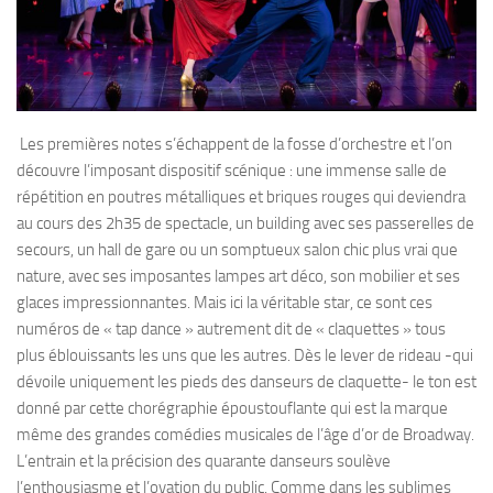
Les premières notes s’échappent de la fosse d’orchestre et l’on
découvre l’imposant dispositif scénique : une immense salle de
répétition en poutres métalliques et briques rouges qui deviendra
au cours des 2h35 de spectacle, un building avec ses passerelles de
secours, un hall de gare ou un somptueux salon chic plus vrai que
nature, avec ses imposantes lampes art déco, son mobilier et ses
glaces impressionnantes. Mais ici la véritable star, ce sont ces
numéros de « tap dance » autrement dit de « claquettes » tous
plus éblouissants les uns que les autres. Dès le lever de rideau -qui
dévoile uniquement les pieds des danseurs de claquette- le ton est
donné par cette chorégraphie époustouflante qui est la marque
même des grandes comédies musicales de l’âge d’or de Broadway.
L’entrain et la précision des quarante danseurs soulève
l’enthousiasme et l’ovation du public. Comme dans les sublimes