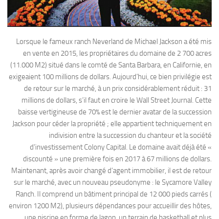
Lorsque le fameux ranch Neverland de Michael Jackson a été mis
en vente en 2015, les propriétaires du domaine de 2 700 acres
(11.000 M2) situé dans le comté de Santa Barbara, en Californie, en
exigeaient 100 millions de dollars. Aujourd’hui, ce bien privilégie est
de retour sur le marché, à un prix considérablement réduit : 31
millions de dollars, s’il faut en croire le Wall Street Journal. Cette
baisse vertigineuse de 70% est le dernier avatar de la succession
Jackson pour céder la propriété ; elle appartient techniquement en
indivision entre la succession du chanteur et la société
d’investissement Colony Capital. Le domaine avait déjà été «
discounté » une première fois en 2017 à 67 millions de dollars.
Maintenant, après avoir changé d’agent immobilier, il est de retour
sur le marché, avec un nouveau pseudonyme : le Sycamore Valley
Ranch. Il comprend un bâtiment principal de 12 000 pieds carrés (
environ 1200 M2), plusieurs dépendances pour accueillir des hôtes,
une piscine en forme de lagon, un terrain de basketball et plus