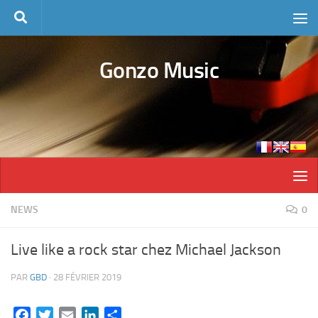
Skip to content
Gonzo Music
NEWS
0
Live like a rock star chez Michael Jackson
PAR
GBD
·
28 FÉVRIER 2019
Facebook
Twitter
Email
LinkedIn
Partager