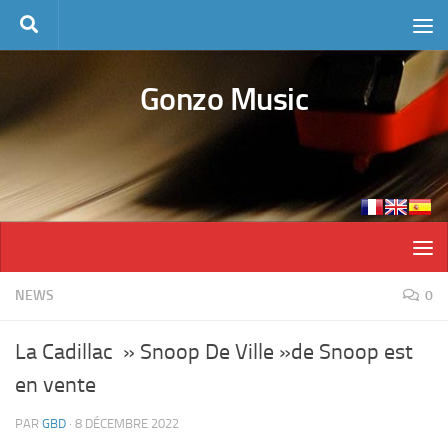
Skip to content
Gonzo Music
NEWS
0
La Cadillac » Snoop De Ville »de Snoop est
en vente
PAR
GBD
·
8 DÉCEMBRE 2022