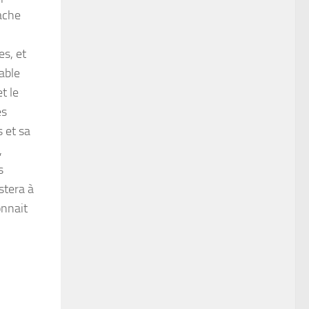
rache
s, et
able
t le
es
s et sa
,
s
stera à
onnait