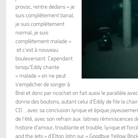
provoc, rentre dedans « je
suis complètement banal,
je suis complètement
normal, je suis
complètement malade »
et c’est à nouveau
bouleversant. Cependant
lorsqu’Eddy chante
« malade » on ne peut
s’empêcher de songer à
Brel et donc par ricochet on fait aussi le parallèle av
donne des boutons, autant celui d’Eddy de file la chair
CD….avec sa conclusion lyrique et épique joyeusemen
de l’été, avec son refrain aux latines réminiscences
histoire d’amour, troublante et trouble, lyrique et f
and the Jets » d’Elton John sur « Goodbye Yellow Bric