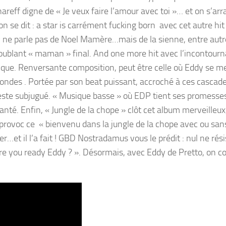
nareff digne de « Je veux faire l’amour avec toi »… et on s’ar
on se dit : a star is carrément fucking born avec cet autre hit
 ne parle pas de Noel Mamère…mais de la sienne, entre autre
 troublant « maman » final. And one more hit avec l’incontourn
gique. Renversante composition, peut être celle où Eddy se me
fondes . Portée par son beat puissant, accroché à ces cascad
 reste subjugué. « Musique basse » où EDP tient ses promesse
té. Enfin, « Jungle de la chope » clôt cet album merveilleux
t provoc ce « bienvenu dans la jungle de la chope avec ou san
…et il l’a fait ! GBD Nostradamus vous le prédit : nul ne rési
Are you ready Eddy ? ». Désormais, avec Eddy de Pretto, on c