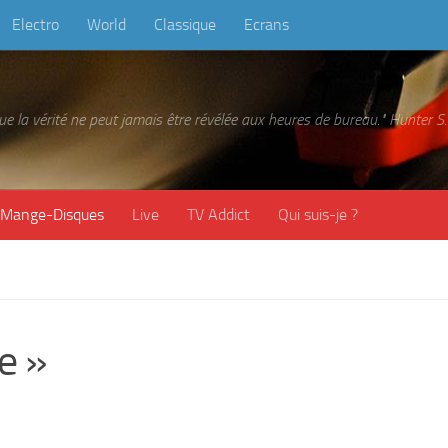
Electro
World
Classique
Ecrans
 que la vérité ne peut jamais être révélée aux heures de bureau." Hunter
Mange-Disques
Live
TV Addict
Qui suis-je ?
e »