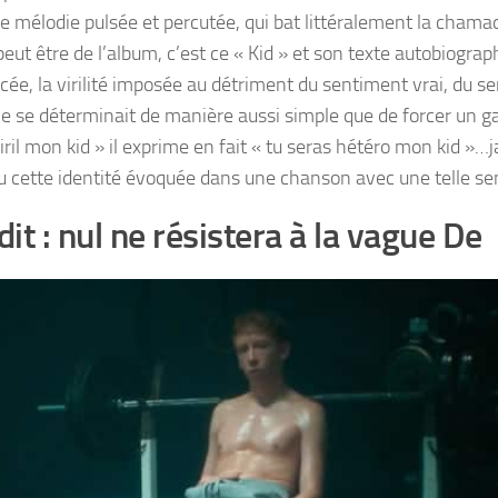
rbe mélodie pulsée et percutée, qui bat littéralement la chama
eut être de l’album, c’est ce « Kid » et son texte autobiogra
forcée, la virilité imposée au détriment du sentiment vrai, du 
lle se déterminait de manière aussi simple que de forcer un g
iril mon kid » il exprime en fait « tu seras hétéro mon kid »…
 cette identité évoquée dans une chanson avec une telle sens
 : nul ne résistera à la vague De