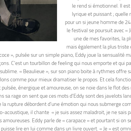
le rend si émotionnel. Il est 
lyrique et puissant ; quelle
pour un si jeune homme de 24 
le festival se poursuit avec «
une de mes favorites, la pl
mais également la plus triste 
récoce », pulsée sur un simple piano, Eddy joue la sensualité 
ons. C’est un tourbillon de feeling qui nous emporte et qui pa
e sublime. « Beaulieue », sur son piano boite à rythmes offre 
olons comme pour mieux dramatiser le propos. Et cela foncti
t pulsée, énergique et amoureuse, on se noie dans le flot des
s sa rage on sent que ces mots d’Eddy sont des javelots lan
de la rupture débordent d’une émotion qui nous submerge c
-acoustique, il chante « je suis assez maladroit, je ne sais p
ons amoureuses. Eddy parle de « carapace » et pourtant si on s
 puisse lire en lui comme dans un livre ouvert. « Je » est om