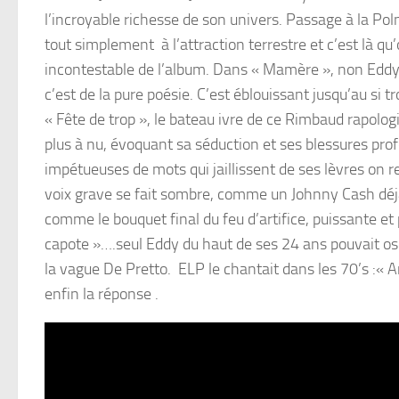
l’incroyable richesse de son univers. Passage à la Pol
tout simplement à l’attraction terrestre et c’est là qu’
incontestable de l’album. Dans « Mamère », non Eddy
c’est de la pure poésie. C’est éblouissant jusqu’au si
« Fête de trop », le bateau ivre de ce Rimbaud rapolo
plus à nu, évoquant sa séduction et ses blessures pro
impétueuses de mots qui jaillissent de ses lèvres on
voix grave se fait sombre, comme un Johnny Cash déjan
comme le bouquet final du feu d’artifice, puissante e
capote »….seul Eddy du haut de ses 24 ans pouvait oser
la vague De Pretto. ELP le chantait dans les 70’s :« 
enfin la réponse .