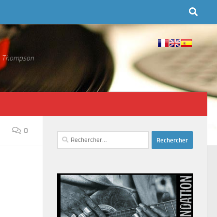
 S. Thompson
0
Rechercher :