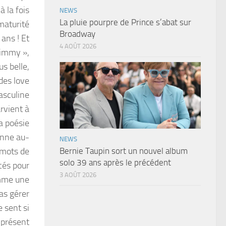
à la fois
NEWS
La pluie pourpre de Prince s’abat sur
 maturité
Broadway
ans ! Et
4 AOÛT 2026
 Jimmy »,
us belle,
des love
masculine
rvient à
sa poésie
onne au-
NEWS
 mots de
Bernie Taupin sort un nouvel album
solo 39 ans après le précédent
cés pour
3 AOÛT 2026
omme une
as gérer
e sent si
niprésent