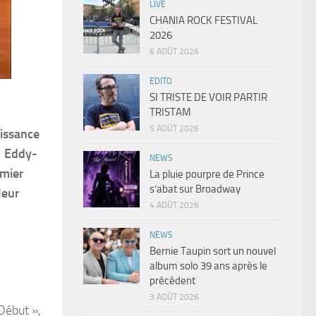
LIVE
CHANIA ROCK FESTIVAL
2026
6 AOÛT 2026
EDITO
SI TRISTE DE VOIR PARTIR
TRISTAM
5 AOÛT 2026
aissance
t Eddy-
NEWS
emier
La pluie pourpre de Prince
s’abat sur Broadway
leur
4 AOÛT 2026
NEWS
Bernie Taupin sort un nouvel
album solo 39 ans après le
précédent
3 AOÛT 2026
Début »,