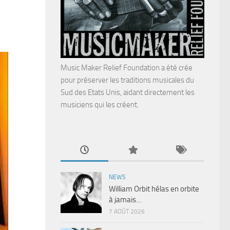
Music Maker Relief Foundation a été crée
pour préserver les traditions musicales du
Sud des Etats Unis, aidant directement les
musiciens qui les créent.
NEWS
William Orbit hélas en orbite
à jamais…
7 AOÛT 2026