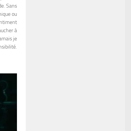
de. Sans
phique ou
sentiment
aucher à
jamais je
ibilité.