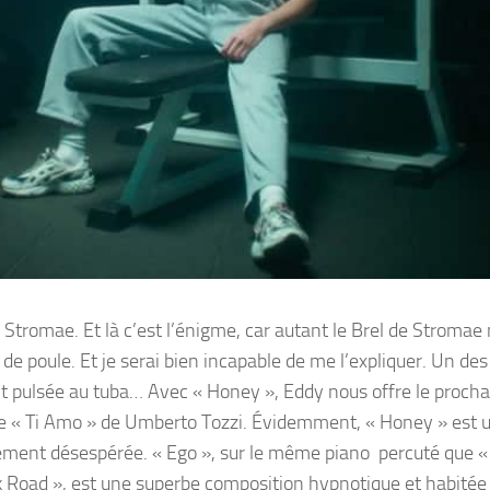
ec Stromae. Et là c’est l’énigme, car autant le Brel de Stromae
 de poule. Et je serai bien incapable de me l’expliquer. Un des
t pulsée au tuba… Avec « Honey », Eddy nous offre le procha
 de « Ti Amo » de Umberto Tozzi. Évidemment, « Honey » est 
orcément désespérée. « Ego », sur le même piano percuté que 
k Road », est une superbe composition hypnotique et habitée