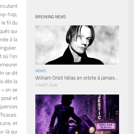
ercutant
hip-hop,
BREAKING NEWS
e fil du
qués qui
inée à la
ngulier.
 où l’on
demeurer
NEWS
On se dit
William Orbit hélas en orbite à jamais…
is dés la
7 AOÛT 2026
 » on se
 posé et
équences
ficaces.
cune, et
r-là qui