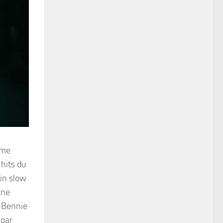
 me
 hits du
in slow
une
« Bennie
 par