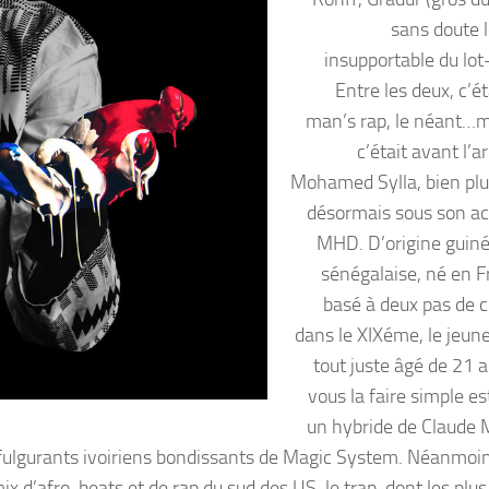
sans doute 
insupportable du lot
Entre les deux, c’ét
man’s rap, le néant…m
c’était avant l’a
Mohamed Sylla, bien pl
désormais sous son a
MHD. D’origine guin
sénégalaise, né en F
basé à deux pas de 
dans le XIXéme, le jeu
tout juste âgé de 21 a
vous la faire simple e
un hybride de Claude M
 fulgurants ivoiriens bondissants de Magic System. Néanmo
mix d’afro-beats et de rap du sud des US, le trap, dont les pl