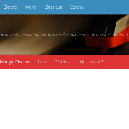
Electro
World
Classique
Ecrans
 que la vérité ne peut jamais être révélée aux heures de bureau." Hunter
Mange-Disques
Live
TV Addict
Qui suis-je ?