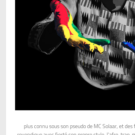
plus connu sous son pseudo de MC Solaar, et des
revendique avec fierté son propre style, l’afro-trap, 