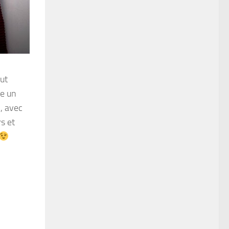
out
le un
, avec
rs et