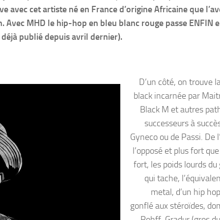
e avec cet artiste né en France d’origine Africaine que l’av
on. Avec MHD le hip-hop en bleu blanc rouge passe ENFIN e
déjà publié depuis avril dernier).
D’un côté, on trouve l
black incarnée par Mait
Black M et autres pat
successeurs à succè
Gyneco ou de Passi. De l’
l’opposé et plus fort que
fort, les poids lourds du
qui tache, l’équivale
metal, d’un hip hop
gonflé aux stéroïdes, do
Rohff, Gradur (gros du