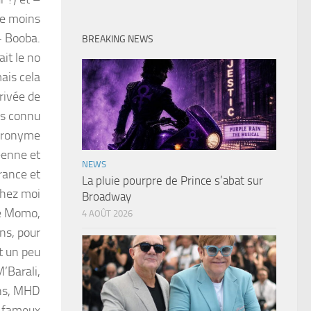
le moins
- Booba.
BREAKING NEWS
ait le no
ais cela
rrivée de
us connu
cronyme
éenne et
NEWS
rance et
La pluie pourpre de Prince s’abat sur
chez moi
Broadway
ne Momo,
4 AOÛT 2026
ns, pour
st un peu
’Barali,
ins, MHD
us fameux