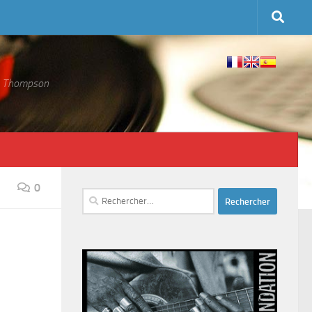
 S. Thompson
0
Rechercher :