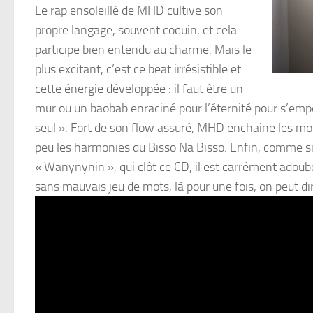
Le rap ensoleillé de MHD cultive son
propre langage, souvent coquin, et cela
participe bien entendu au charme. Mais le
plus excitant, c’est ce beat irrésistible et
cette énergie développée : il faut être un
mur ou un baobab enraciné pour l’éternité pour s’empê
seul ». Fort de son flow assuré, MHD enchaine les mor
peu les harmonies du Bisso Na Bisso. Enfin, comme si 
« Wanynynin », qui clôt ce CD, il est carrément adoubé 
sans mauvais jeu de mots, là pour une fois, on peut 