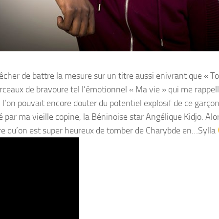
cher de battre la mesure sur un titre aussi enivrant que « T
ceaux de bravoure tel l’émotionnel « Ma vie » qui me rappel
l’on pouvait encore douter du potentiel explosif de ce garçon
par ma vieille copine, la Béninoise star Angélique Kidjo. Alo
dire qu’on est super heureux de tomber de Charybde en…Sylla