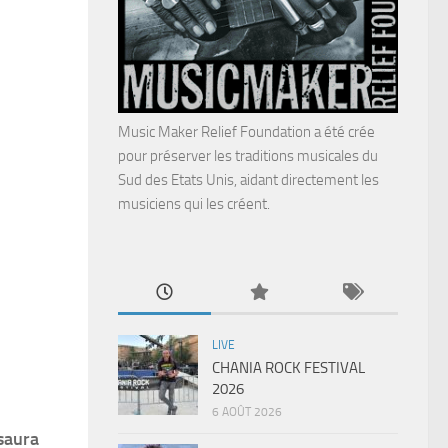
Music Maker Relief Foundation a été crée
pour préserver les traditions musicales du
Sud des Etats Unis, aidant directement les
musiciens qui les créent.
LIVE
CHANIA ROCK FESTIVAL
2026
6 AOÛT 2026
saura