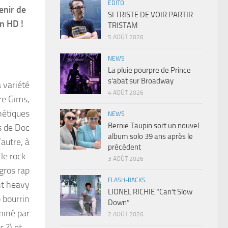
EDITO
enir de
SI TRISTE DE VOIR PARTIR
n HD !
TRISTAM
5 AOÛT 2026
NEWS
La pluie pourpre de Prince
s’abat sur Broadway
a variété
4 AOÛT 2026
re Gims,
hétiques
NEWS
Bernie Taupin sort un nouvel
s de Doc
album solo 39 ans après le
autre, à
précédent
 le rock-
3 AOÛT 2026
 gros rap
FLASH-BACKS
nt heavy
LIONEL RICHIE “Can’t Slow
 bourrin
Down”
miné par
2 AOÛT 2026
r ?) et –