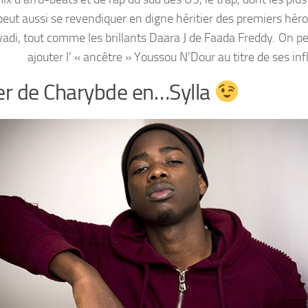
peut aussi se revendiquer en digne héritier des premiers héro
wadi, tout comme les brillants Daara J de Faada Freddy. On pe
ajouter l’ « ancêtre » Youssou N’Dour au titre de ses in
er de Charybde en…Sylla