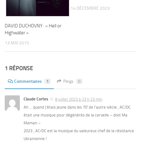
14 DÉCEMBRE 2023
DAVID DUCHOVNY : « Hell or
Highwater »
13 MAI 2015
1 RÉPONSE
Commentaires
1
Pings
0
Claude Cortes
8 juillet 2023 à 23 h 23 min
Ah … quand j’étais jeune dans les 70′ de l’autre siècle , AC/DC
était une musique pour dégénérés de la cervelle – dixit Ma
Maman –
2023 , AC/DC est la musique du valeureux chef de la résistance
Ukrainienne !