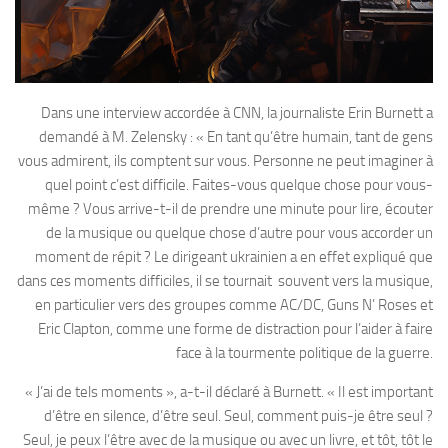
Dans une interview accordée à CNN, la journaliste Erin Burnett a
demandé à M. Zelensky : « En tant qu’être humain, tant de gens
vous admirent, ils comptent sur vous. Personne ne peut imaginer à
quel point c’est difficile. Faites-vous quelque chose pour vous-
même ? Vous arrive-t-il de prendre une minute pour lire, écouter
de la musique ou quelque chose d’autre pour vous accorder un
moment de répit ? Le dirigeant ukrainien a en effet expliqué que
dans ces moments difficiles, il se tournait souvent vers la musique,
en particulier vers des groupes comme AC/DC, Guns N’ Roses et
Eric Clapton, comme une forme de distraction pour l’aider à faire
face à la tourmente politique de la guerre.
« J’ai de tels moments », a-t-il déclaré à Burnett. « Il est important
d’être en silence, d’être seul. Seul, comment puis-je être seul ?
Seul, je peux l’être avec de la musique ou avec un livre, et tôt, tôt le