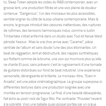
Ici, Sleep Token adopte les codes du R&B contemporain, avec un
groove lent, une production filtrée et une voix pleine de douleur
contenue. “Dangerous”, l’un des morceaux les plus accessibles,
semble lorgner du côté de la pop urbaine contemporaine. Mais là
encore, le groupe introduit des cassures inattendues, des ruptures
de rythmes, des tensions harmoniques indus, comme si Justin
Timberlake s’était enfermé dans un studio avec Tool et Kanye West
période Yeezus. Mais le vrai choc arrive avec “Caramel”, pièce
centrale de l’album et sans doute l’une des plus étonnantes. Un
beat de reggaeton, lent et déstructuré, des nappes synthétiques
qui flottent comme de la brume, une voix qui murmure plus qu’elle
ne chante Et puis, sans prévenir c’est le rugissement d’une tornade
de guitares distordues sur fond de beat industriel. Une expérience
sensorielle, dérangeante et brillante. Le morceau-titre, “Even in
Arcadia”, est une pièce cinématographique. Le groupe superpose ici
différentes textures dans une production soignée avec une
montée en tension progressive. Le final, d’une beauté désespérée,
fait écho au post-rock de Sigur Rós. Par contraste “Provider”revient
à la sobriété. Voici une ballade quasi gospel portée par un orgue