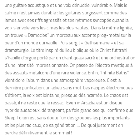
une guitare acoustique et une voix dénudée, vulnérable. Mais le
calme n’est jamais durable : les guitares surgissent comme des
lames avec ses riffs agressifs et ses rythmes syncopés quand la
voix s’envole vers les cimes les plus hautes. Dans la même lignée,
on trouve « Damocles” un morceau aux accents prog-metal sur la
peur d’un monde qui vacille. Puis surgit « Gethsemane » et sa
dramaturgie. Le titre inspiré du lieu biblique où le Christ fut trahi
s’habille d’orgue porté par un chant quasi sacré et une orchestration
d’une intensité impressionnante. On passe de l’électro mystique à
des assauts metalcore d’une rare violence. Enfin, “Infinite Baths”
vient clore l’album dans une atmosphère vaporeuse. C’est la
dernière purification, un adieu sans mot. Les nappes électroniques
s’étirent, la voix est lointaine, presque désincarnée. Le chaos est
passé, il ne reste que le ressac. Even in Arcadia est un disque
hybride audacieux, dérangeant, parfois grandiose qui confirme que
Sleep Token est sans doute l’un des groupes les plus importants,
et les plus radicaux, de sa génération…. De quoi justement en
perdre définitivement le sommeil !