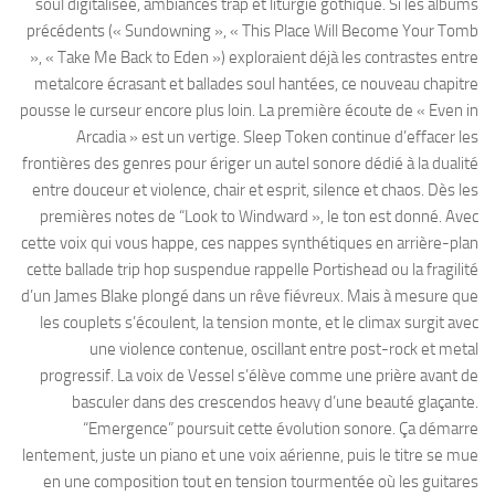
soul digitalisée, ambiances trap et liturgie gothique. Si les albums
précédents (« Sundowning », « This Place Will Become Your Tomb
», « Take Me Back to Eden ») exploraient déjà les contrastes entre
metalcore écrasant et ballades soul hantées, ce nouveau chapitre
pousse le curseur encore plus loin. La première écoute de « Even in
Arcadia » est un vertige. Sleep Token continue d’effacer les
frontières des genres pour ériger un autel sonore dédié à la dualité
entre douceur et violence, chair et esprit, silence et chaos. Dès les
premières notes de “Look to Windward », le ton est donné. Avec
cette voix qui vous happe, ces nappes synthétiques en arrière-plan
cette ballade trip hop suspendue rappelle Portishead ou la fragilité
d’un James Blake plongé dans un rêve fiévreux. Mais à mesure que
les couplets s’écoulent, la tension monte, et le climax surgit avec
une violence contenue, oscillant entre post-rock et metal
progressif. La voix de Vessel s’élève comme une prière avant de
basculer dans des crescendos heavy d’une beauté glaçante.
“Emergence” poursuit cette évolution sonore. Ça démarre
lentement, juste un piano et une voix aérienne, puis le titre se mue
en une composition tout en tension tourmentée où les guitares