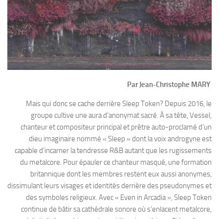
Par Jean-Christophe MARY
Mais qui donc se cache derrière Sleep Token? Depuis 2016, le
groupe cultive une aura d’anonymat sacré. À sa tête, Vessel,
chanteur et compositeur principal et prêtre auto-proclamé d’un
dieu imaginaire nommé « Sleep » dont la voix androgyne est
capable d’incarner la tendresse R&B autant que les rugissements
du metalcore. Pour épauler ce chanteur masqué, une formation
britannique dont les membres restent eux aussi anonymes,
dissimulant leurs visages et identités derrière des pseudonymes et
des symboles religieux. Avec « Even in Arcadia », Sleep Token
continue de bâtir sa cathédrale sonore où s’enlacent metalcore,