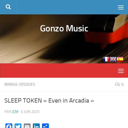
Skip to content
Gonzo Music
MANGE-DISQUES
0
SLEEP TOKEN « Even in Arcadia »
PAR
JCM
·
6 JUIN 2025
Facebook
Twitter
Email
LinkedIn
Partager