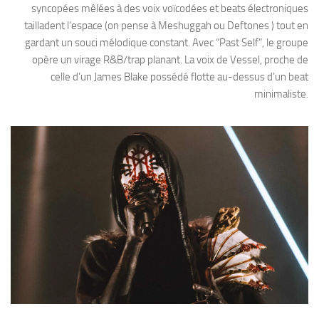
syncopées mêlées à des voix voïcodées et beats électroniques
tailladent l’espace (on pense à Meshuggah ou Deftones ) tout en
gardant un souci mélodique constant. Avec “Past Self”, le groupe
opère un virage R&B/trap planant. La voix de Vessel, proche de
celle d’un James Blake possédé flotte au-dessus d’un beat
minimaliste.