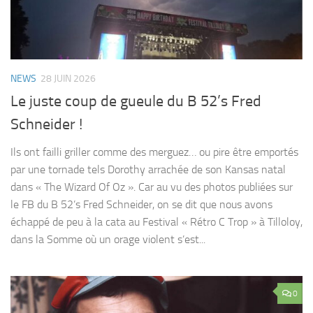
NEWS
28 JUIN 2026
Le juste coup de gueule du B 52’s Fred
Schneider !
Ils ont failli griller comme des merguez… ou pire être emportés
par une tornade tels Dorothy arrachée de son Kansas natal
dans « The Wizard Of Oz ». Car au vu des photos publiées sur
le FB du B 52’s Fred Schneider, on se dit que nous avons
échappé de peu à la cata au Festival « Rétro C Trop » à Tilloloy,
dans la Somme où un orage violent s’est...
0