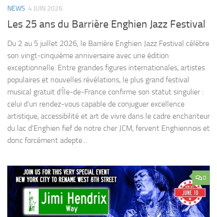
NEWS
4 JUIN 2026
Les 25 ans du Barrière Enghien Jazz Festival
Du 2 au 5 juillet 2026, le Barrière Enghien Jazz Festival célèbre
son vingt-cinquième anniversaire avec une édition
exceptionnelle. Entre grandes figures internationales, artistes
populaires et nouvelles révélations, le plus grand festival
musical gratuit d’Île-de-France confirme son statut singulier :
celui d’un rendez-vous capable de conjuguer excellence
artistique, accessibilité et art de vivre dans le cadre enchanteur
du lac d’Enghien fief de notre cher JCM, fervent Enghiennois et
donc forcément adepte...
0