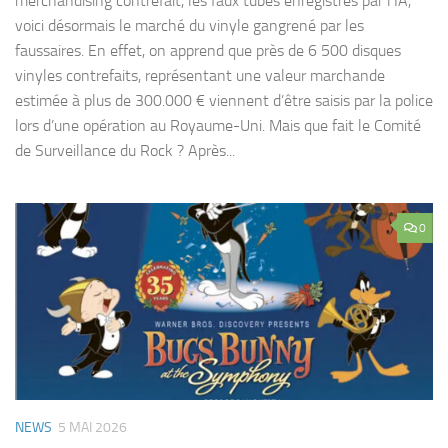
merchandising contrefait, les faux tubes enregistrés par l’IA,
voici désormais le marché du vinyle gangrené par les
faussaires. En effet, on apprend que près de 6 500 disques
vinyles contrefaits, représentant une valeur marchande
estimée à plus de 300.000 € viennent d’être saisis par la police
lors d’une opération au Royaume-Uni. Mais que fait le Comité
de Surveillance du Rock ? Après...
0
NEWS
5 MAI 2026