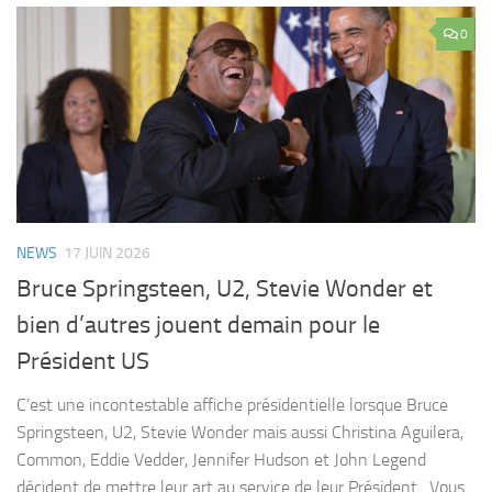
0
NEWS
17 JUIN 2026
Bruce Springsteen, U2, Stevie Wonder et
bien d’autres jouent demain pour le
Président US
C’est une incontestable affiche présidentielle lorsque Bruce
Springsteen, U2, Stevie Wonder mais aussi Christina Aguilera,
Common, Eddie Vedder, Jennifer Hudson et John Legend
décident de mettre leur art au service de leur Président. Vous