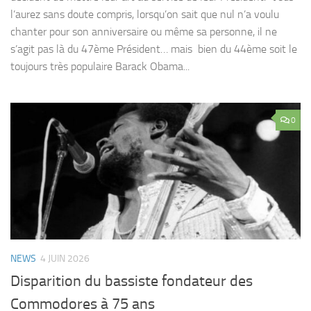
l’aurez sans doute compris, lorsqu’on sait que nul n’a voulu
chanter pour son anniversaire ou même sa personne, il ne
s’agit pas là du 47ème Président… mais bien du 44ème soit le
toujours très populaire Barack Obama...
0
NEWS
4 JUIN 2026
Disparition du bassiste fondateur des
Commodores à 75 ans