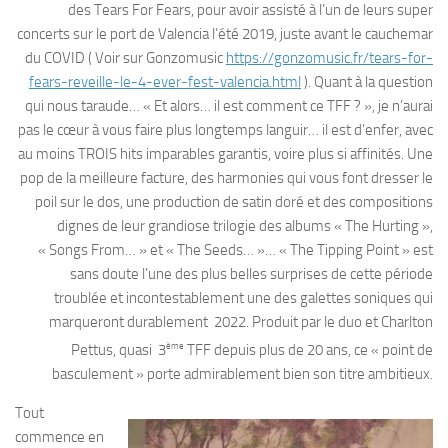
des Tears For Fears, pour avoir assisté à l’un de leurs super
concerts sur le port de Valencia l’été 2019, juste avant le cauchemar
du COVID ( Voir sur Gonzomusic
https://gonzomusic.fr/tears-for-
fears-reveille-le-4-ever-fest-valencia.html
). Quant à la question
qui nous taraude… « Et alors… il est comment ce TFF ? », je n’aurai
pas le cœur à vous faire plus longtemps languir… il est d’enfer, avec
au moins TROIS hits imparables garantis, voire plus si affinités. Une
pop de la meilleure facture, des harmonies qui vous font dresser le
poil sur le dos, une production de satin doré et des compositions
dignes de leur grandiose trilogie des albums « The Hurting »,
« Songs From… » et « The Seeds… »… « The Tipping Point » est
sans doute l’une des plus belles surprises de cette période
troublée et incontestablement une des galettes soniques qui
marqueront durablement 2022. Produit par le duo et Charlton
ème
Pettus, quasi 3
TFF depuis plus de 20 ans, ce « point de
basculement » porte admirablement bien son titre ambitieux.
Tout
commence en