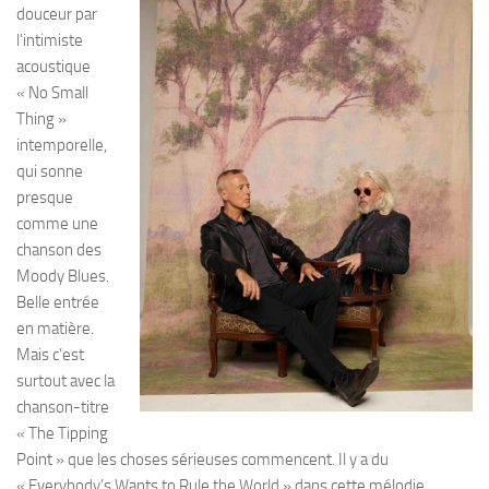
douceur par
l’intimiste
acoustique
« No Small
Thing »
intemporelle,
qui sonne
presque
comme une
chanson des
Moody Blues.
Belle entrée
en matière.
Mais c’est
surtout avec la
chanson-titre
« The Tipping
Point » que les choses sérieuses commencent. Il y a du
« Everybody’s Wants to Rule the World » dans cette mélodie