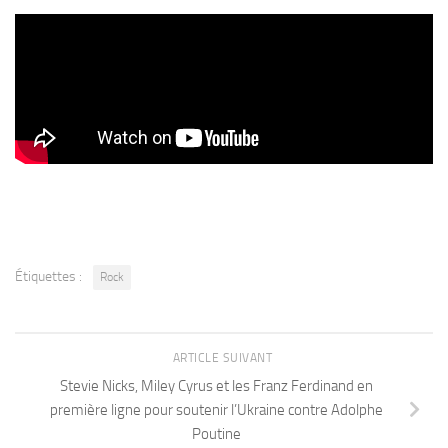
Étiquettes :
Rock
ARTICLE SUIVANT
Stevie Nicks, Miley Cyrus et les Franz Ferdinand en
première ligne pour soutenir l’Ukraine contre Adolphe
Poutine