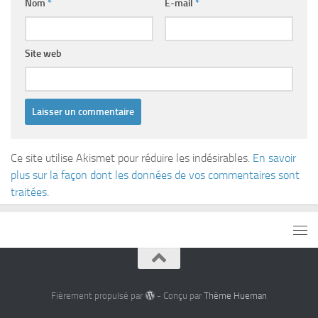
Nom
*
E-mail
*
Site web
Ce site utilise Akismet pour réduire les indésirables.
En savoir
plus sur la façon dont les données de vos commentaires sont
traitées
.
Fièrement propulsé par
- Conçu par
Thème Hueman