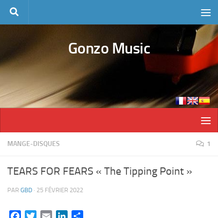
Skip to content
Gonzo Music
MANGE-DISQUES
1
TEARS FOR FEARS « The Tipping Point »
PAR
GBD
·
25 FÉVRIER 2022
Facebook
Twitter
Email
LinkedIn
Partager