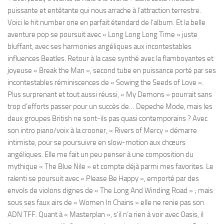
puissante et entêtante qui nous arrache à l’attraction terrestre.
Voici le hit number one en parfait étendard de l’album. Et la belle
aventure pop se poursuit avec « Long Long Long Time » juste
bluffant, avec ses harmonies angéliques aux incontestables
influences Beatles. Retour à la case synthé avec la flamboyantes et
joyeuse « Break the Man », second tube en puissance porté par ses
incontestables réminiscences de « Sowing the Seeds of Love ».
Plus surprenant et tout aussi réussi, « My Demons » pourrait sans
trop d’efforts passer pour un succès de… Depeche Mode, mais les
deux groupes British ne sont-ils pas quasi contemporains ? Avec
son intro piano/voix à la crooner, « Rivers of Mercy » démarre
intimiste, pour se poursuivre en slow-motion aux chœurs
angéliques. Elle me fait un peu penser à une composition du
mythique « The Blue Nile » et compte déjà parmi mes favorites. Le
ralenti se poursuit avec « Please Be Happy », emporté par des
envols de violons dignes de « The Long And Winding Road » ; mais
sous ses faux airs de « Women In Chains » elle ne renie pas son
ADN TFF. Quant à « Masterplan », s’il n’a rien à voir avec Oasis, il