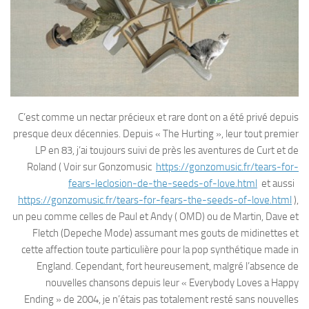
C’est comme un nectar précieux et rare dont on a été privé depuis
presque deux décennies. Depuis « The Hurting », leur tout premier
LP en 83, j’ai toujours suivi de près les aventures de Curt et de
Roland ( Voir sur Gonzomusic
https://gonzomusic.fr/tears-for-
fears-leclosion-de-the-seeds-of-love.html
et aussi
https://gonzomusic.fr/tears-for-fears-the-seeds-of-love.html
),
un peu comme celles de Paul et Andy ( OMD) ou de Martin, Dave et
Fletch (Depeche Mode) assumant mes gouts de midinettes et
cette affection toute particulière pour la pop synthétique made in
England. Cependant, fort heureusement, malgré l’absence de
nouvelles chansons depuis leur « Everybody Loves a Happy
Ending » de 2004, je n’étais pas totalement resté sans nouvelles