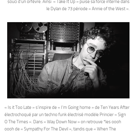
souci d’un orfèvre. Ainsi « Take It Up » puise sa force interne dans
le Dylan de 73 période « Annie of the West ».
« Is it Too Late » s’inspire de « I’m Going home » de Ten Years After
électrochoqué par un techno funk électrisé modèle Princier « Sign
O The Times ». Dans « Way Down Now » on retrouve *les oooh
oooh de « Sympathy For The Devil », tandis que « When The