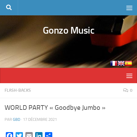
Skip to content
Gonzo Music
FLASH-BACKS
0
WORLD PARTY « Goodbye Jumbo »
PAR
GBD
·
17 DÉCEMBRE 2021
Facebook
Twitter
Email
LinkedIn
Partager