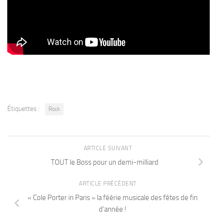
Étiquettes :
Rock
ARTICLE SUIVANT
TOUT le Boss pour un demi-milliard
ARTICLE PRÉCÉDENT
« Cole Porter in Paris » la féérie musicale des fêtes de fin
d’année !