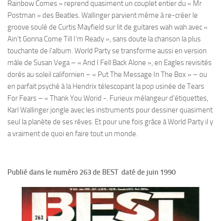
Rainbow Comes » reprend quasiment un couplet entier du « Mr
Postman » des Beatles. Wallinger parvient même à re-créer le
groove soulé de Curtis Mayfield sur lit de guitares wah wah avec «
Ain’t Gonna Come Till I’m Ready », sans doute la chanson la plus
touchante de l’album. World Party se transforme aussi en version
mâle de Susan Vega – « And I Fell Back Alone », en Eagles revisités
dorés au soleil californien – « Put The Message In The Box » – ou
en parfait psyché à la Hendrix télescopant la pop usinée de Tears
For Fears – « Thank You Worid -. Furieux mélangeur d’étiquettes,
Karl Wallinger jongle avec les instruments pour dessiner quasiment
seul la planète de ses rêves. Et pour une fois grâce à World Party il y
a vraiment de quoi en faire tout un monde.
Publié dans le numéro 263 de BEST daté de juin 1990