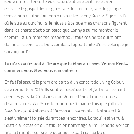
seul à emprunter cette voie. Que d’autres avant moi avaient
entrainé le gospel des origines vers le hard rock, vers le grunge,
vers le punk… il ne faut non plus oublier Lenny Kravitz. Si je suis là
où je suis aujourd’hui, si je réussis à ce que mes chansons figurent
dans les charts c’est bien parce que Lenny a su me montrer le
chemin. J’ai un immense respect pour tous ces héros qui m’ont
donné à travers tous leurs combats l’opportunité d’être celui que je
suis aujourd’hui.
Tu m’as confié tout à l’heure que tu étais ami avec Vernon Reid…
comment vous êtes-vous rencontrés ?
En fait j’ai assuré la première partie d’un concert de Living Colour.
Cela remonte à 2014. Ils sont venus à Seattle et j’ai fait un concert
avec ces gars-là. C’est ainsi que Vernon Reid et moi sommes
devenus amis. Après cette rencontre à chaque fois que j’allais à
New York je téléphonais à Vernon et il se pointait. Notre amitié
s’est vraiment forgée durant ces rencontres. Lorsqu’il est venu à
Seattle à l’occasion d’un tribute en hommage à Jimi Hendrix, Vernon
m’a fait monter sur scène pour que je participe au bœuf.