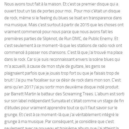
Nous avons tout fait à la maison. Et c’est ce premier disque qui a
ouvert tout un tas de portes pour moi. Pour moi c’était un disque
de rock, même si le feeling du blues se lisait en transparence dans
ma musique. Mais c’est surtout à partir de 2015 que les choses ont
vraiment commencé pour nous parce que nous avons fait les
premières parties de Slipknot, de Run DMC, de Public Enemy. Et
c’est seulement à ce moment-là que les stations de radio rock ont
commencé à passer nos chansons. C’est là que j’ai trouvé ma place
dans le rock. Car si je suis reconnaissant envers la scène blues qui
m’a accueilli, à cause de mon style de guitare, les gens se
plaignaient parfois que je jouais trop fort ou que je faisais trop de
bruit ! J’ai pu me focaliser sur ce désir de rock dans mon son. C’est
ainsi qu’en 2017 j’ai pu sortir mon deuxième disque indé produit
par Barrett Martin le batteur des Screaming Trees. L’album est sorti
sur son label indépendant Sunyata et c’était comme un stage de fin
d’études pour vraiment apprendre tout ce qu’il faut savoir sur le
grunge. Et c’est à ce moment-là que j’ai véritablement intégré le
grunge à ma musique. Par conséquent, je considère que c’est
seulement avec ce nouveau et troisième album que j’ai atteint la