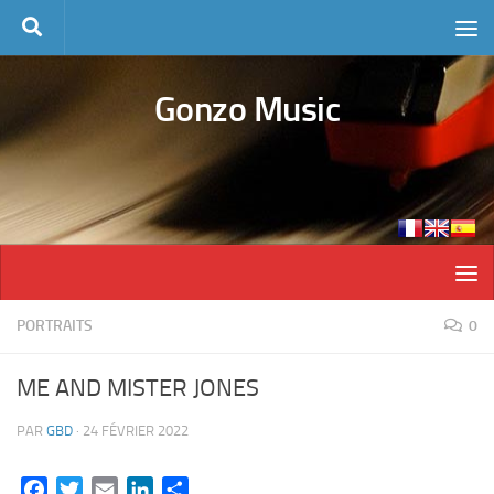
Skip to content
Gonzo Music
PORTRAITS
0
ME AND MISTER JONES
PAR
GBD
·
24 FÉVRIER 2022
Facebook
Twitter
Email
LinkedIn
Partager