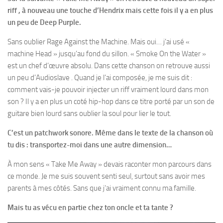
riff , à nouveau une touche d’Hendrix mais cette fois il y a en plus
un peu de Deep Purple.
Sans oublier Rage Against the Machine. Mais oui… j’ai usé «
machine Head » jusqu’au fond du sillon. « Smoke On the Water »
est un chef d’œuvre absolu. Dans cette chanson on retrouve aussi
un peu d’Audioslave . Quand je l’ai composée, je me suis dit :
comment vais-je pouvoir injecter un riff vraiment lourd dans mon
son ? Il y a en plus un coté hip-hop dans ce titre porté par un son de
guitare bien lourd sans oublier la soul pour lier le tout.
C’est un patchwork sonore. Même dans le texte de la chanson où
tu dis : transportez-moi dans une autre dimension…
À mon sens « Take Me Away » devais raconter mon parcours dans
ce monde. Je me suis souvent senti seul, surtout sans avoir mes
parents à mes côtés. Sans que j’ai vraiment connu ma famille.
Mais tu as vécu en partie chez ton oncle et ta tante ?