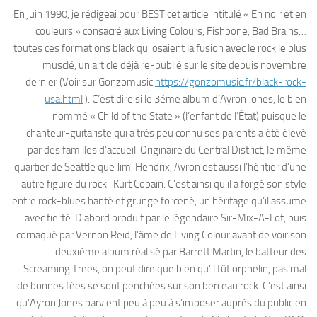
En juin 1990, je rédigeai pour BEST cet article intitulé « En noir et en
couleurs » consacré aux Living Colours, Fishbone, Bad Brains…
toutes ces formations black qui osaient la fusion avec le rock le plus
musclé, un article déjà re-publié sur le site depuis novembre
dernier (Voir sur Gonzomusic
https://gonzomusic.fr/black-rock-
usa.html
). C’est dire si le 3éme album d’Ayron Jones, le bien
nommé « Child of the State » (l’enfant de l’État) puisque le
chanteur-guitariste qui a très peu connu ses parents a été élevé
par des familles d’accueil. Originaire du Central District, le même
quartier de Seattle que Jimi Hendrix, Ayron est aussi l’héritier d’une
autre figure du rock : Kurt Cobain. C’est ainsi qu’il a forgé son style
entre rock-blues hanté et grunge forcené, un héritage qu’il assume
avec fierté. D’abord produit par le légendaire Sir-Mix-A-Lot, puis
cornaqué par Vernon Reid, l’âme de Living Colour avant de voir son
deuxième album réalisé par Barrett Martin, le batteur des
Screaming Trees, on peut dire que bien qu’il fût orphelin, pas mal
de bonnes fées se sont penchées sur son berceau rock. C’est ainsi
qu’Ayron Jones parvient peu à peu à s’imposer auprès du public en