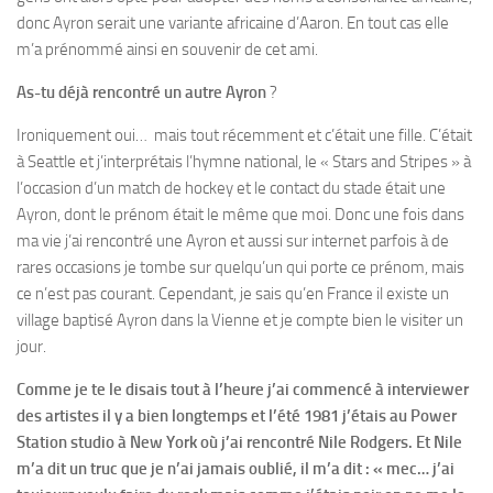
donc Ayron serait une variante africaine d’Aaron. En tout cas elle
m’a prénommé ainsi en souvenir de cet ami.
As-tu déjà rencontré un autre Ayron
?
Ironiquement oui… mais tout récemment et c’était une fille. C’était
à Seattle et j’interprétais l’hymne national, le « Stars and Stripes » à
l’occasion d’un match de hockey et le contact du stade était une
Ayron, dont le prénom était le même que moi. Donc une fois dans
ma vie j’ai rencontré une Ayron et aussi sur internet parfois à de
rares occasions je tombe sur quelqu’un qui porte ce prénom, mais
ce n’est pas courant. Cependant, je sais qu’en France il existe un
village baptisé Ayron dans la Vienne et je compte bien le visiter un
jour.
Comme je te le disais tout à l’heure j’ai commencé à interviewer
des artistes il y a bien longtemps et l’été 1981 j’étais au Power
Station studio à New York où j’ai rencontré Nile Rodgers. Et Nile
m’a dit un truc que je n’ai jamais oublié, il m’a dit : « mec… j’ai