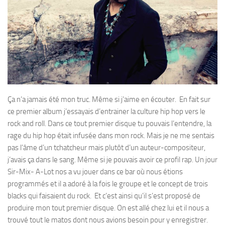
Ça n’a jamais été mon truc. Même si j’aime en écouter. En fait sur
ce premier album j’essayais d’entrainer la culture hip hop vers le
rock and roll. Dans ce tout premier disque tu pouvais l’entendre, la
rage du hip hop était infusée dans mon rock. Mais je ne me sentais
pas l’âme d’un tchatcheur mais plutôt d’un auteur-compositeur,
j’avais ça dans le sang. Même si je pouvais avoir ce profil rap. Un jour
Sir-Mix- A-Lot nos a vu jouer dans ce bar où nous étions
programmés et il a adoré à la fois le groupe et le concept de trois
blacks qui faisaient du rock. Et c’est ainsi qu’il s’est proposé de
produire mon tout premier disque. On est allé chez lui et il nous a
trouvé tout le matos dont nous avions besoin pour y enregistrer.