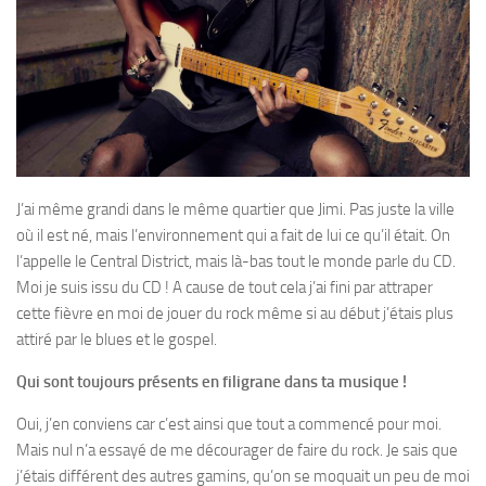
J’ai même grandi dans le même quartier que Jimi. Pas juste la ville
où il est né, mais l’environnement qui a fait de lui ce qu’il était. On
l’appelle le Central District, mais là-bas tout le monde parle du CD.
Moi je suis issu du CD ! A cause de tout cela j’ai fini par attraper
cette fièvre en moi de jouer du rock même si au début j’étais plus
attiré par le blues et le gospel.
Qui sont toujours présents en filigrane dans ta musique !
Oui, j’en conviens car c’est ainsi que tout a commencé pour moi.
Mais nul n’a essayé de me décourager de faire du rock. Je sais que
j’étais différent des autres gamins, qu’on se moquait un peu de moi