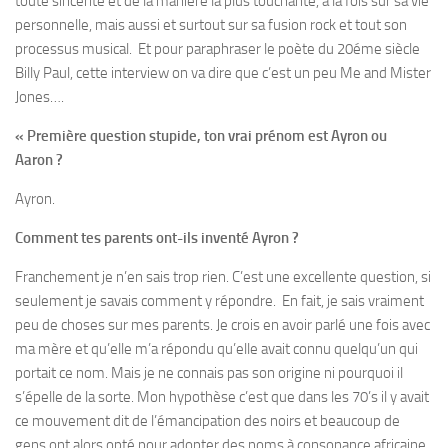
toute sincérité et de la manière la plus touchante, à la fois sur sa vie
personnelle, mais aussi et surtout sur sa fusion rock et tout son
processus musical. Et pour paraphraser le poète du 20éme siècle
Billy Paul, cette interview on va dire que c’est un peu Me and Mister
Jones….
« Première question stupide, ton vrai prénom est Ayron ou
Aaron ?
Ayron.
Comment tes parents ont-ils inventé Ayron ?
Franchement je n’en sais trop rien. C’est une excellente question, si
seulement je savais comment y répondre. En fait, je sais vraiment
peu de choses sur mes parents. Je crois en avoir parlé une fois avec
ma mère et qu’elle m’a répondu qu’elle avait connu quelqu’un qui
portait ce nom. Mais je ne connais pas son origine ni pourquoi il
s’épelle de la sorte. Mon hypothèse c’est que dans les 70’s il y avait
ce mouvement dit de l’émancipation des noirs et beaucoup de
gens ont alors opté pour adopter des noms à consonance africaine,