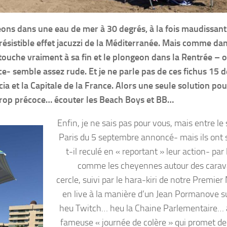
ons dans une eau de mer à 30 degrés, à la fois maudissant
rrésistible effet jacuzzi de la Méditerranée. Mais comme dan
ouche vraiment à sa fin et le plongeon dans la Rentrée – o
- semble assez rude. Et je ne parle pas de ces fichus 15 
ia et la Capitale de la France. Alors une seule solution pou
n trop précoce… écouter les Beach Boys et BB…
Enfin, je ne sais pas pour vous, mais entre le
Paris du 5 septembre annoncé- mais ils ont
t-il reculé en « reportant » leur action- par 
comme les cheyennes autour des cara
cercle, suivi par le hara-kiri de notre Premier
en live à la manière d’un Jean Pormanove s
heu Twitch… heu la Chaine Parlementaire… 
fameuse « journée de colère » qui promet de