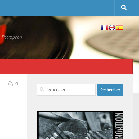
 S. Thompson
0
Rechercher :