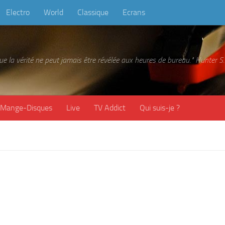
Electro
World
Classique
Ecrans
 que la vérité ne peut jamais être révélée aux heures de bureau." Hunter
Mange-Disques
Live
TV Addict
Qui suis-je ?