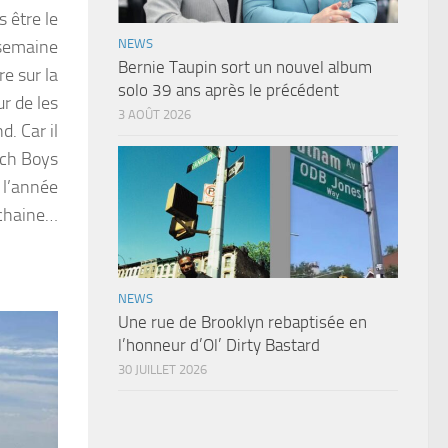
s être le
 semaine
NEWS
Bernie Taupin sort un nouvel album
e sur la
solo 39 ans après le précédent
r de les
3 AOÛT 2026
. Car il
ach Boys
 l’année
chaine…
NEWS
Une rue de Brooklyn rebaptisée en
l’honneur d’Ol’ Dirty Bastard
30 JUILLET 2026