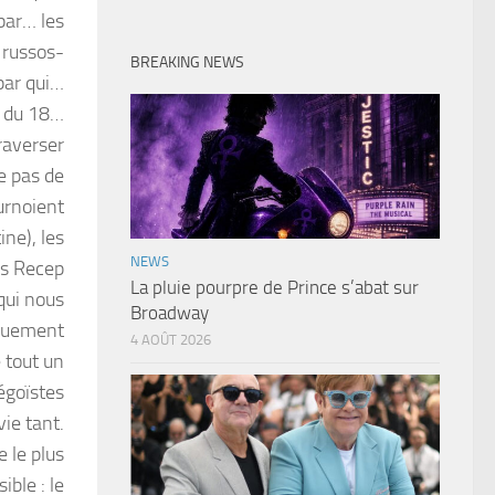
par… les
 russos-
BREAKING NEWS
par qui…
» du 18…
traverser
le pas de
urnoient
ne), les
NEWS
les Recep
La pluie pourpre de Prince s’abat sur
qui nous
Broadway
iquement
4 AOÛT 2026
 tout un
égoïstes
vie tant.
e le plus
ible : le