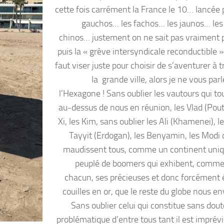
cette fois carrément la France le 10… lancée 
gauchos… les fachos… les jaunos… les
chinos… justement on ne sait pas vraiment 
puis la « grève intersyndicale reconductible 
faut viser juste pour choisir de s’aventurer à 
la grande ville, alors je ne vous par
l’Hexagone ! Sans oublier les vautours qui to
au-dessus de nous en réunion, les Vlad (Pouti
Xi, les Kim, sans oublier les Ali (Khamenei), 
Tayyit (Erdogan), les Benyamin, les Modi 
maudissent tous, comme un continent un
peuplé de boomers qui exhibent, comme
chacun, ses précieuses et donc forcément 
couilles en or, que le reste du globe nous en
Sans oublier celui qui constitue sans dout
problématique d’entre tous tant il est imprévis