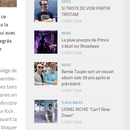
EDITO
SI TRISTE DE VOIR PARTIR
TRISTAM
 ce
5 AOÛT 2026
s la
ui avec
NEWS
La pluie pourpre de Prince
degrés
s’abat sur Broadway
r
4 AOÛT 2026
NEWS
 siège de
Bernie Taupin sort un nouvel
album solo 39 ans après le
 semble-
précédent
les taxis
3 AOÛT 2026
vanes en
 Ministre
FLASH-BACKS
LIONEL RICHIE “Can’t Slow
ur Kick…
Down”
avant la
2 AOÛT 2026
 bloquer