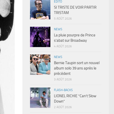
EDITO
SI TRISTE DE VOIR PARTIR
TRISTAM
5 AOÛT 2026
NEWS
La pluie pourpre de Prince
s’abat sur Broadway
4 AOÛT 2026
NEWS
Bernie Taupin sort un nouvel
album solo 39 ans après le
précédent
3 AOÛT 2026
FLASH-BACKS
LIONEL RICHIE “Can’t Slow
Down”
2 AOÛT 2026