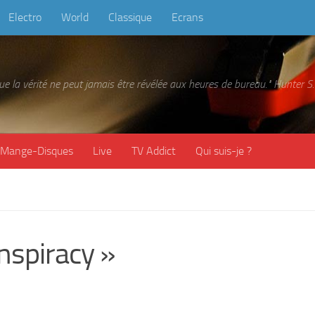
Electro
World
Classique
Ecrans
 que la vérité ne peut jamais être révélée aux heures de bureau." Hunter
Mange-Disques
Live
TV Addict
Qui suis-je ?
spiracy »