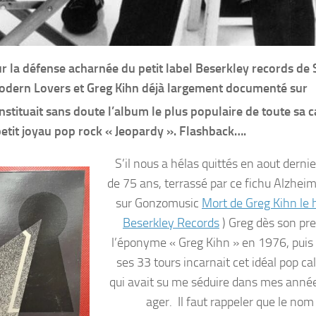
ur la défense acharnée du petit label Beserkley records de
Modern Lovers et Greg Kihn déjà largement documenté sur
nstituait sans doute l’album le plus populaire de toute sa c
e petit joyau pop rock « Jeopardy ». Flashback….
S’il nous a hélas quittés en aout dernie
de 75 ans, terrassé par ce fichu Alzheim
sur Gonzomusic
Mort de Greg Kihn le 
Beserkley Records
) Greg dès son pr
l’éponyme « Greg Kihn » en 1976, puis a
ses 33 tours incarnait cet idéal pop ca
qui avait su me séduire dans mes anné
ager. Il faut rappeler que le nom