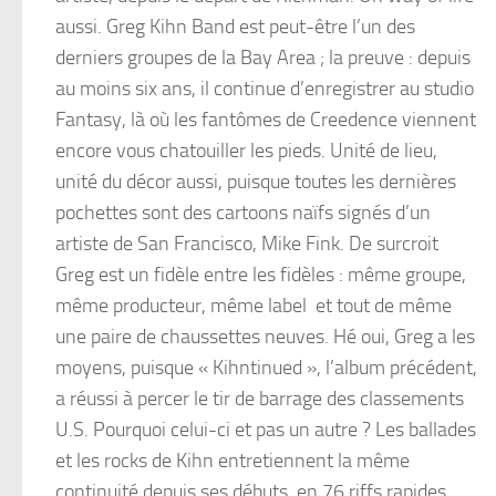
aussi. Greg Kihn Band est peut-être l’un des
derniers groupes de la Bay Area ; la preuve : depuis
au moins six ans, il continue d’enregistrer au studio
Fantasy, là où les fantômes de Creedence viennent
encore vous chatouiller les pieds. Unité de lieu,
unité du décor aussi, puisque toutes les dernières
pochettes sont des cartoons naïfs signés d’un
artiste de San Francisco, Mike Fink. De surcroit
Greg est un fidèle entre les fidèles : même groupe,
même producteur, même label et tout de même
une paire de chaussettes neuves. Hé oui, Greg a les
moyens, puisque « Kihntinued », l’album précédent,
a réussi à percer le tir de barrage des classements
U.S. Pourquoi celui-ci et pas un autre ? Les ballades
et les rocks de Kihn entretiennent la même
continuité depuis ses débuts, en 76 riffs rapides,