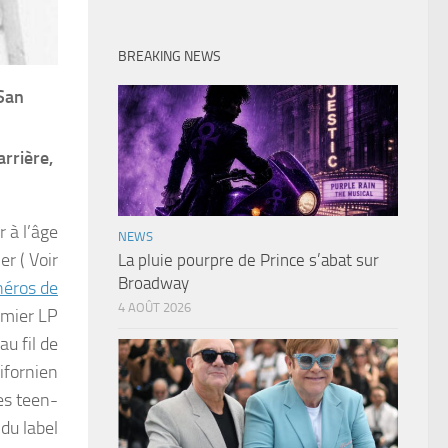
BREAKING NEWS
 San
arrière,
r à l’âge
NEWS
er ( Voir
La pluie pourpre de Prince s’abat sur
Broadway
héros de
4 AOÛT 2026
emier LP
u fil de
lifornien
es teen-
 du label