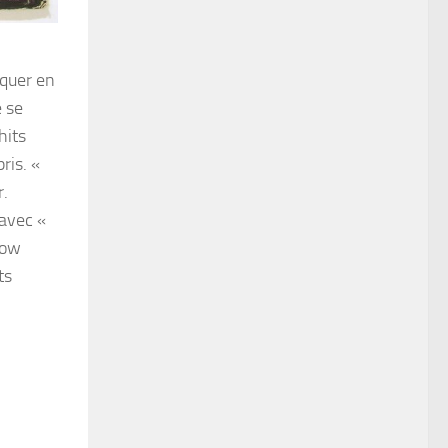
aquer en
e se
hits
ris. «
r.
 avec «
How
ts