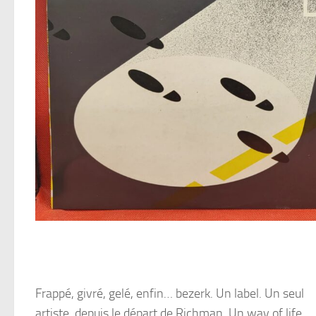
Frappé, givré, gelé, enfin… bezerk. Un label. Un seul
artiste, depuis le départ de Richman. Un way of life