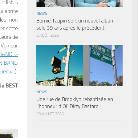
iddish «
ui abrite
NEWS
 dès mon
Bernie Taupin sort un nouvel album
solo 39 ans après le précédent
er cette
3 AOÛT 2026
cteurs de
 Voir sur
 BAND »
HN BAND
nued »
).
de BEST
NEWS
Une rue de Brooklyn rebaptisée en
l’honneur d’Ol’ Dirty Bastard
30 JUILLET 2026