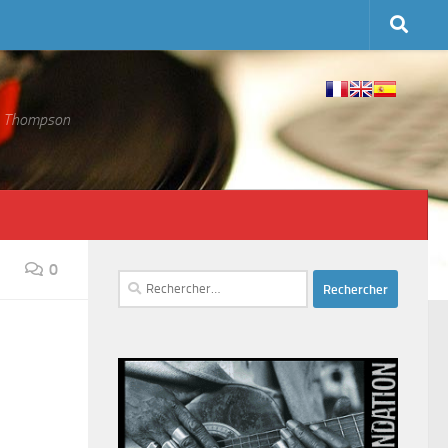
 S. Thompson
0
Rechercher :