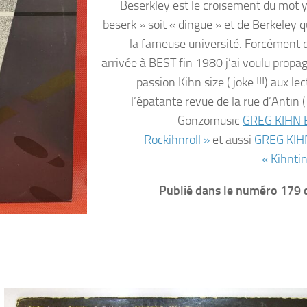
Beserkley est le croisement du mot y
beserk » soit « dingue » et de Berkeley q
la fameuse université. Forcément
arrivée à BEST fin 1980 j’ai voulu propag
passion Kihn size ( joke !!!) aux le
l’épatante revue de la rue d’Antin (
Gonzomusic
GREG KIHN
Rockihnroll »
et aussi
GREG KI
« Kihnti
Publié dans le numéro 179 