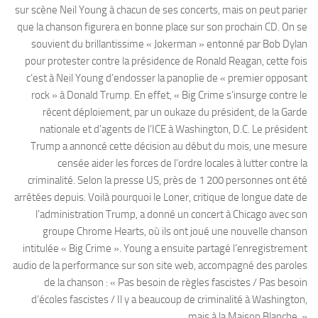
sur scène Neil Young à chacun de ses concerts, mais on peut parier
que la chanson figurera en bonne place sur son prochain CD. On se
souvient du brillantissime « Jokerman » entonné par Bob Dylan
pour protester contre la présidence de Ronald Reagan, cette fois
c’est à Neil Young d’endosser la panoplie de « premier opposant
rock » à Donald Trump. En effet, « Big Crime s’insurge contre le
récent déploiement, par un oukaze du président, de la Garde
nationale et d’agents de l’ICE à Washington, D.C. Le président
Trump a annoncé cette décision au début du mois, une mesure
censée aider les forces de l’ordre locales à lutter contre la
criminalité. Selon la presse US, près de 1 200 personnes ont été
arrêtées depuis. Voilà pourquoi le Loner, critique de longue date de
l’administration Trump, a donné un concert à Chicago avec son
groupe Chrome Hearts, où ils ont joué une nouvelle chanson
intitulée « Big Crime ». Young a ensuite partagé l’enregistrement
audio de la performance sur son site web, accompagné des paroles
de la chanson : « Pas besoin de règles fascistes / Pas besoin
d’écoles fascistes / Il y a beaucoup de criminalité à Washington,
mais à la Maison Blanche. »