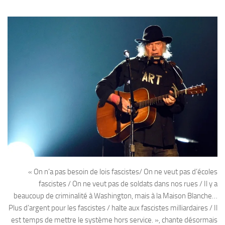
« On n’a pas besoin de lois fascistes/ On ne veut pas d’écoles
fascistes / On ne veut pas de soldats dans nos rues / Il y a
beaucoup de criminalité à Washington, mais à la Maison Blanche…
Plus d’argent pour les fascistes / halte aux fascistes milliardaires / Il
est temps de mettre le système hors service. », chante désormais