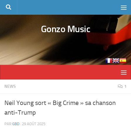
Skip to content
Gonzo Music
NEWS
1
Neil Young sort « Big Crime » sa chanson
anti-Trump
PAR
GBD
·
29 AOÛT 2025