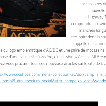
accessoires di
nouvell
« Highway T
comprendra un swe
manches longu
tee-shirt dont la co
rappelle des anné
es du logo emblématique d’AC/DC et une paire de mocassins. 
pose d’une casquette à visière, d’un t-shirt « Access All Area
ez vous procurer tous ces nouveaux articles sur le site de DC
ps://www.dcshoes.com/mens-collection-ac/dc/?camp=sm
=social&utm_medium=social&utm_campaign=acdc&vendor