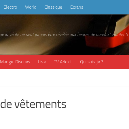
Electro
World
Classique
Ecrans
 que la vérité ne peut jamais être révélée aux heures de bureau." Hunter
Mange-Disques
Live
TV Addict
Qui suis-je ?
 de vêtements