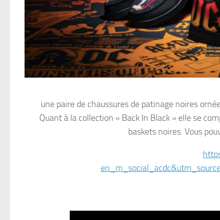
une paire de chaussures de patinage noires orné
Quant à la collection « Back In Black » elle se com
baskets noires. Vous pouv
htt
en_m_social_acdc&utm_source