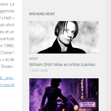
vers. La
e gamme
BREAKING NEWS
o Hell »
at-shirt
es et un
uverture
es 1980,
Classe !
s » et de
NEWS
William Orbit hélas en orbite à jamais…
 Shoes :
7 AOÛT 2026
_dc_ww-
=social