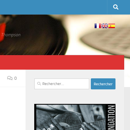
 S. Thompson
0
Rechercher :