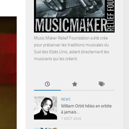
Music Maker Relief Foundation a été crée
pour préserver les traditions musicales du
Sud des Etats Unis, aidant directement les
musiciens qui les créent.
NEWS
William Orbit hélas en orbite
à jamais…
7 AOÛT 2026