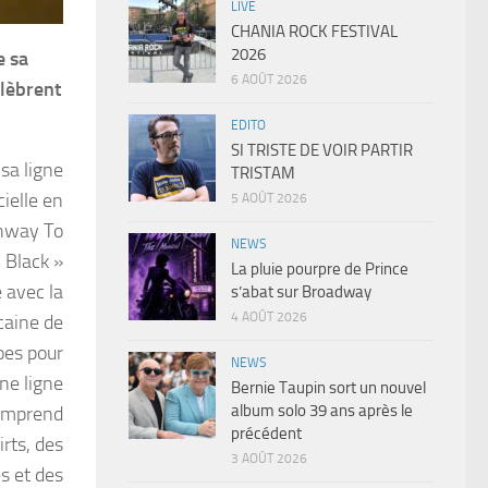
LIVE
CHANIA ROCK FESTIVAL
2026
e sa
6 AOÛT 2026
élèbrent
EDITO
SI TRISTE DE VOIR PARTIR
sa ligne
TRISTAM
cielle en
5 AOÛT 2026
hway To
NEWS
n Black »
La pluie pourpre de Prince
 avec la
s’abat sur Broadway
4 AOÛT 2026
caine de
es pour
NEWS
ne ligne
Bernie Taupin sort un nouvel
album solo 39 ans après le
comprend
précédent
irts, des
3 AOÛT 2026
s et des