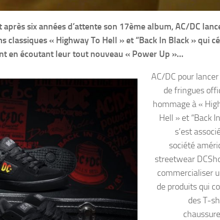
et après six années d’attente son 17ème album, AC/DC lanc
classiques « Highway To Hell » et “Back In Black » qui c
ent en écoutant leur tout nouveau « Power Up »…
AC/DC pour lancer 
de fringues offi
hommage à « Hig
Hell » et “Back I
s’est associé
société améri
streetwear DCSho
commercialiser u
de produits qui 
des T-sh
chaussure