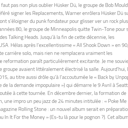
e faut pas non plus oublier Hüsker Dü, le groupe de Bob Mould,
éféré signer les Replacements, Warner enrôlera Hüsker Dü s
nt s’éloigner du punk fondateur pour glisser ver un rock plus
 années 80, le groupe de Minneapolis quitte Twin-Tone pour 
des Talking Heads. Jusqu’à la fin de cette décennie, les
USA. Hélas après l’excellentissime « All Shook Down » en 90,
te carrière solo, mais rien ne remplacera vraiment les
e reformation paraît particulièrement excitante. Je me souvi
groupe avaient littéralement électrisé la salle. Aujourd’hui, 
, au titre aussi drôle qu’à l’accoutumée le « Back by Unpo
e de la demande impopulaire ») qui démarre le 9 Avril à Seatt
outée à cette tournée. En décembre dernier, la formation de
n, une impro un peu jazz de 24 minutes intitulée : « Poke Me
magazine Rolling Stone : un nouvel album serait en préparatio
In It For the Money » (Es-tu là pour le pognon ?). Cet album