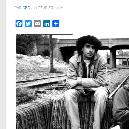
PAR
GBD
·
11 FÉVRIER 2015
Facebook
Twitter
Email
LinkedIn
Partager