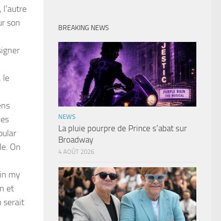
 l’autre
ur son
BREAKING NEWS
signer
 le
ens
NEWS
les
La pluie pourpre de Prince s’abat sur
pular
Broadway
le. On
4 AOÛT 2026
 in my
n et
 serait