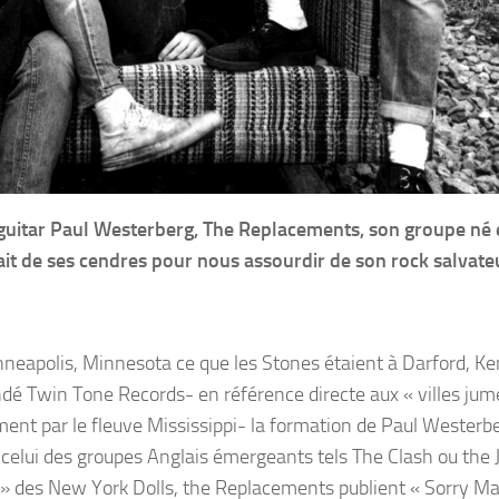
d guitar Paul Westerberg, The Replacements, son groupe né 
ait de ses cendres pour nous assourdir de son rock salvate
neapolis, Minnesota ce que les Stones étaient à Darford, Ke
ndé Twin Tone Records- en référence directe aux « villes jume
ent par le fleuve Mississippi- la formation de Paul Westerb
elui des groupes Anglais émergeants tels The Clash ou the 
h » des New York Dolls, the Replacements publient « Sorry Ma