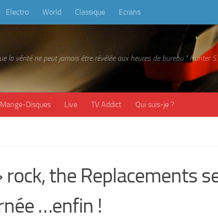
Electro
World
Classique
Ecrans
 que la vérité ne peut jamais être révélée aux heures de bureau." Hunter
Mange-Disques
Live
TV Addict
Qui suis-je ?
 rock, the Replacements s
rnée …enfin !