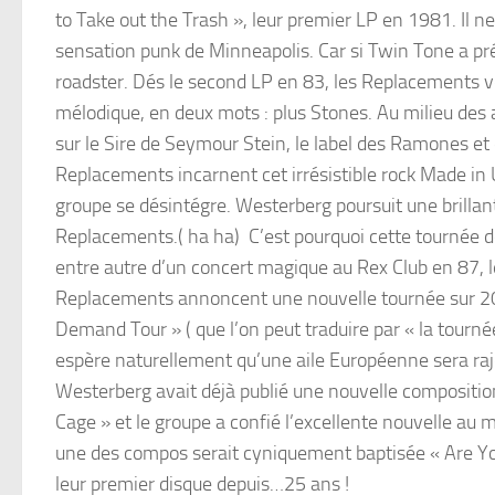
to Take out the Trash », leur premier LP en 1981. Il n
sensation punk de Minneapolis. Car si Twin Tone a pr
roadster. Dés le second LP en 83, les Replacements vo
mélodique, en deux mots : plus Stones. Au milieu des
sur le Sire de Seymour Stein, le label des Ramones et 
Replacements incarnent cet irrésistible rock Made in 
groupe se désintégre. Westerberg poursuit une brillan
Replacements.( ha ha) C’est pourquoi cette tournée d
entre autre d’un concert magique au Rex Club en 87, le 
Replacements annoncent une nouvelle tournée sur 2015
Demand Tour » ( que l’on peut traduire par « la tourné
espère naturellement qu’une aile Européenne sera raj
Westerberg avait déjà publié une nouvelle compositio
Cage » et le groupe a confié l’excellente nouvelle au 
une des compos serait cyniquement baptisée « Are You 
leur premier disque depuis…25 ans !