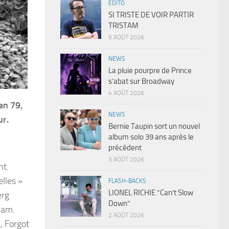
EDITO
SI TRISTE DE VOIR PARTIR
TRISTAM
5 AOÛT 2026
NEWS
La pluie pourpre de Prince
s’abat sur Broadway
4 AOÛT 2026
en 79,
NEWS
ur.
Bernie Taupin sort un nouvel
album solo 39 ans après le
précédent
3 AOÛT 2026
nt.
lles »
FLASH-BACKS
LIONEL RICHIE “Can’t Slow
erg
Down”
Jam.
2 AOÛT 2026
, Forgot