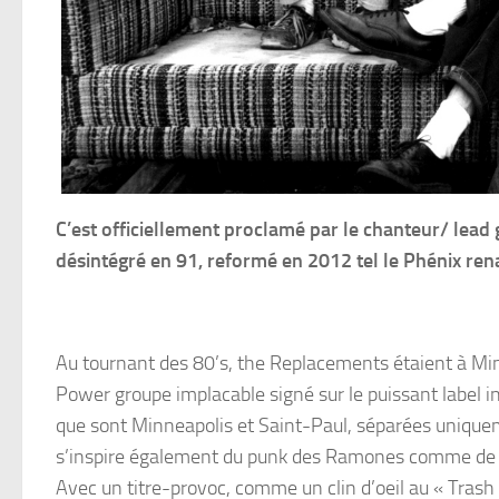
C’est officiellement proclamé par le chanteur/ lea
désintégré en 91, reformé en 2012 tel le Phénix ren
Au tournant des 80’s, the Replacements étaient à Min
Power groupe implacable signé sur le puissant label i
que sont Minneapolis et Saint-Paul, séparées uniquem
s’inspire également du punk des Ramones comme de c
Avec un titre-provoc, comme un clin d’oeil au « Tras