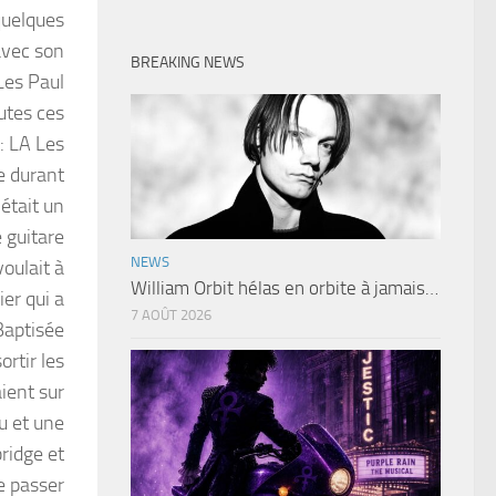
quelques
avec son
BREAKING NEWS
Les Paul
utes ces
 : LA Les
te durant
était un
e guitare
NEWS
voulait à
William Orbit hélas en orbite à jamais…
ier qui a
7 AOÛT 2026
Baptisée
ortir les
ient sur
u et une
ridge et
e passer