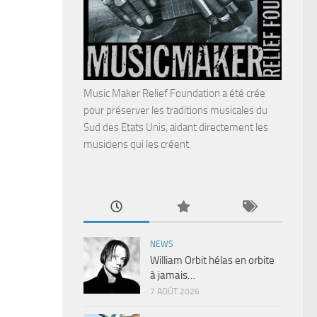
Music Maker Relief Foundation a été crée
pour préserver les traditions musicales du
Sud des Etats Unis, aidant directement les
musiciens qui les créent.
NEWS
William Orbit hélas en orbite
à jamais…
7 AOÛT 2026