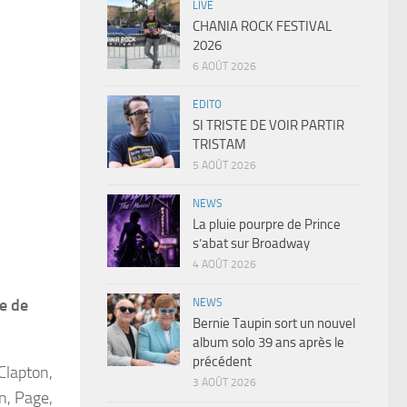
LIVE
CHANIA ROCK FESTIVAL
2026
6 AOÛT 2026
EDITO
SI TRISTE DE VOIR PARTIR
TRISTAM
5 AOÛT 2026
NEWS
La pluie pourpre de Prince
s’abat sur Broadway
4 AOÛT 2026
e de
NEWS
Bernie Taupin sort un nouvel
album solo 39 ans après le
précédent
Clapton,
3 AOÛT 2026
n, Page,