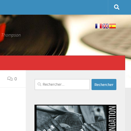
 S. Thompson
0
Rechercher :