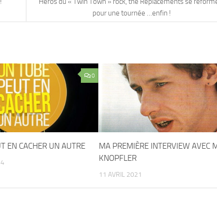
!
Héros du « Twin Town » rock, the Replacements se reform
pour une tournée …enfin !
0
T EN CACHER UN AUTRE
MA PREMIÈRE INTERVIEW AVEC 
KNOPFLER
24
11 AVRIL 2021