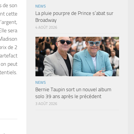
s de son
NEWS
La pluie pourpre de Prince s’abat sur
ent cette
Broadway
’argent,
4 AOÛT 2026
Elle sera
 Madison
rix de 2
 artefact
 on peut
entiels.
NEWS
Bernie Taupin sort un nouvel album
solo 39 ans après le précédent
3 AOÛT 2026