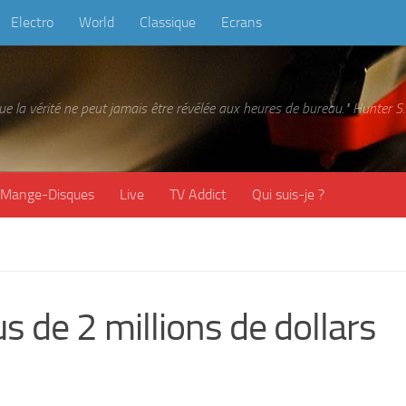
Electro
World
Classique
Ecrans
 que la vérité ne peut jamais être révélée aux heures de bureau." Hunter
Mange-Disques
Live
TV Addict
Qui suis-je ?
us de 2 millions de dollars