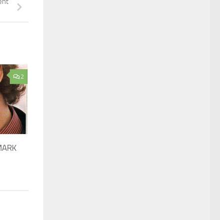
ent
2
MARK