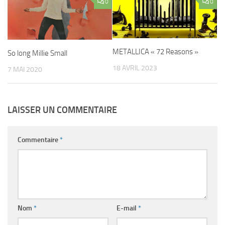
0
0
METALLICA « 72 Reasons »
So long Millie Small
18 AVRIL 2023
7 MAI 2020
LAISSER UN COMMENTAIRE
Commentaire
*
Nom
*
E-mail
*