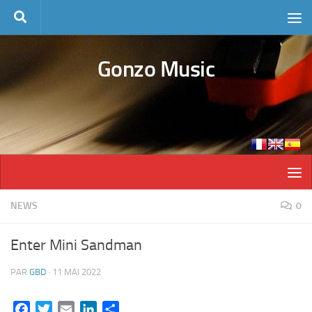
Skip to content
Gonzo Music
NEWS
0
Enter Mini Sandman
PAR
GBD
·
11 MAI 2022
Facebook
Twitter
Email
LinkedIn
Partager