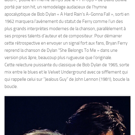
porté par son hit, un remodelage audacieux de l’hymne
apocalyptique de Bob Dylan « A Hard Rain’s A-Gonna Fall », sorti en
1962 marquera l’avènement du statut de Ferry comme l’un des
plus grands interprètes modernes de la chanson, parallèlement à
ses propres talents d’auteur et de compositeur. Pour démarrer
cette rétrospective en envoyer un signal fort aux fans, Bryan Ferry
reprend la chanson de Dylan “She Belongs To Me » dans une
version plus âpre, beaucoup plus rugueuse que l’originale.
Cette relecture puissante du classique de Bob Dylan de 1965, sorte
mix entre le blues et le Velvet Underground avec ce sifflement qui
qui rappelle celui sur “Jealous Guy” de John Lennon (1981), boucle la
boucle.