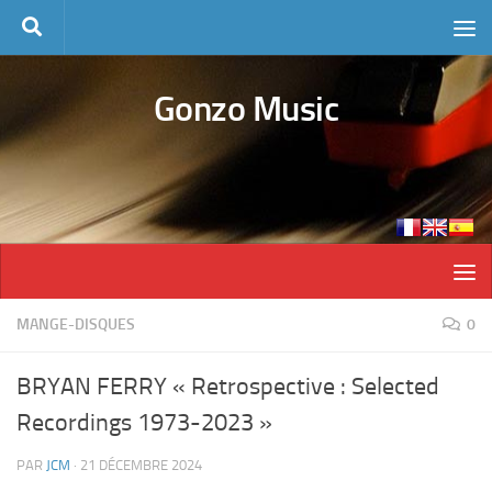
Skip to content
Gonzo Music
MANGE-DISQUES
0
BRYAN FERRY « Retrospective : Selected
Recordings 1973-2023 »
PAR
JCM
·
21 DÉCEMBRE 2024