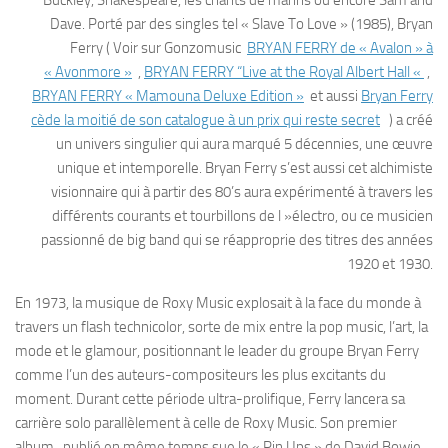
Dave. Porté par des singles tel « Slave To Love » (1985), Bryan
Ferry ( Voir sur Gonzomusic
BRYAN FERRY de « Avalon » à
« Avonmore »
,
BRYAN FERRY “Live at the Royal Albert Hall «
,
BRYAN FERRY « Mamouna Deluxe Edition »
et aussi
Bryan Ferry
cède la moitié de son catalogue à un prix qui reste secret
) a créé
un univers singulier qui aura marqué 5 décennies, une œuvre
unique et intemporelle. Bryan Ferry s’est aussi cet alchimiste
visionnaire qui à partir des 80’s aura expérimenté à travers les
différents courants et tourbillons de l »électro, ou ce musicien
passionné de big band qui se réapproprie des titres des années
1920 et 1930.
En 1973, la musique de Roxy Music explosait à la face du monde à
travers un flash technicolor, sorte de mix entre la pop music, l’art, la
mode et le glamour, positionnant le leader du groupe Bryan Ferry
comme l’un des auteurs-compositeurs les plus excitants du
moment. Durant cette période ultra-prolifique, Ferry lancera sa
carrière solo parallèlement à celle de Roxy Music. Son premier
album, publié en même temps sue le « Pin Ups » de David Bowie