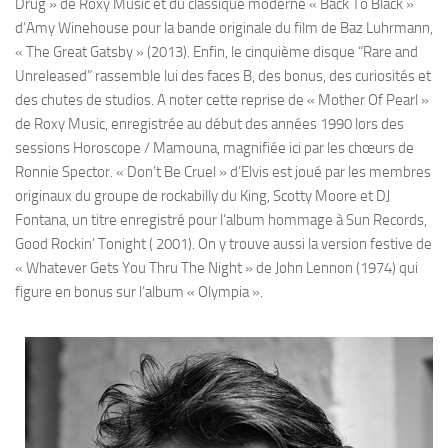
Drug » de Roxy Music et du classique moderne « Back To Black »
d’Amy Winehouse pour la bande originale du film de Baz Luhrmann,
« The Great Gatsby » (2013). Enfin, le cinquième disque “Rare and
Unreleased” rassemble lui des faces B, des bonus, des curiosités et
des chutes de studios. A noter cette reprise de « Mother Of Pearl »
de Roxy Music, enregistrée au début des années 1990 lors des
sessions Horoscope / Mamouna, magnifiée ici par les chœurs de
Ronnie Spector. « Don’t Be Cruel » d’Elvis est joué par les membres
originaux du groupe de rockabilly du King, Scotty Moore et DJ
Fontana, un titre enregistré pour l’album hommage à Sun Records,
Good Rockin’ Tonight ( 2001). On y trouve aussi la version festive de
« Whatever Gets You Thru The Night » de John Lennon (1974) qui
figure en bonus sur l’album « Olympia ».