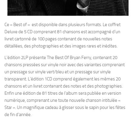
Ce « Best of » est disponible dans plusieurs formats. Le coffret
Deluxe de 5 CD comprenant 81 chansons est accompagné d’un
livret cartonné de 100 pages contenant de nouvelles notes
détaillées, des photographies et des images rares et inédites.
L’édition 2LP présente The Best Of Bryan Ferry, contenant 20
chansons pressées sur vinyle noir avec des variantes comprenant
un pressage sur vinyle vert/bleu et un pressage sur vinyle
transparent. L’édition 1CD comprend également les mêmes 20
chansons et un livret contenant des notes et des photographies.
Enfin une édition de 81 titres de l’album sera publiée en version
numérique, comprenant une toute nouvelle chanson intitulée «
Star ». Un magnifique cadeau à glisser sous le sapin pour les fêtes
de fin d’année.