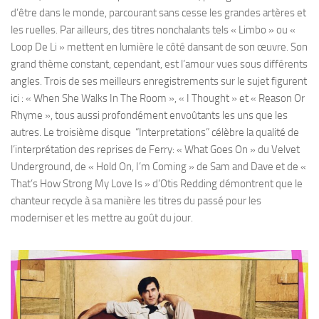
d’être dans le monde, parcourant sans cesse les grandes artères et
les ruelles. Par ailleurs, des titres nonchalants tels « Limbo » ou «
Loop De Li » mettent en lumière le côté dansant de son œuvre. Son
grand thème constant, cependant, est l’amour vues sous différents
angles. Trois de ses meilleurs enregistrements sur le sujet figurent
ici : « When She Walks In The Room », « I Thought » et « Reason Or
Rhyme », tous aussi profondément envoûtants les uns que les
autres. Le troisième disque “Interpretations” célèbre la qualité de
l’interprétation des reprises de Ferry: « What Goes On » du Velvet
Underground, de « Hold On, I’m Coming » de Sam and Dave et de «
That’s How Strong My Love Is » d’Otis Redding démontrent que le
chanteur recycle à sa manière les titres du passé pour les
moderniser et les mettre au goût du jour.