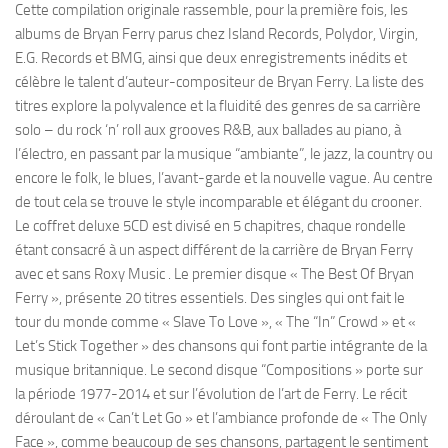
Cette compilation originale rassemble, pour la première fois, les
albums de Bryan Ferry parus chez Island Records, Polydor, Virgin,
E.G. Records et BMG, ainsi que deux enregistrements inédits et
célèbre le talent d’auteur-compositeur de Bryan Ferry. La liste des
titres explore la polyvalence et la fluidité des genres de sa carrière
solo – du rock ‘n’ roll aux grooves R&B, aux ballades au piano, à
l’électro, en passant par la musique “ambiante”, le jazz, la country ou
encore le folk, le blues, l’avant-garde et la nouvelle vague. Au centre
de tout cela se trouve le style incomparable et élégant du crooner.
Le coffret deluxe 5CD est divisé en 5 chapitres, chaque rondelle
étant consacré à un aspect différent de la carrière de Bryan Ferry
avec et sans Roxy Music . Le premier disque « The Best Of Bryan
Ferry », présente 20 titres essentiels. Des singles qui ont fait le
tour du monde comme « Slave To Love », « The “In” Crowd » et «
Let’s Stick Together » des chansons qui font partie intégrante de la
musique britannique. Le second disque “Compositions » porte sur
la période 1977-2014 et sur l’évolution de l’art de Ferry. Le récit
déroulant de « Can’t Let Go » et l’ambiance profonde de « The Only
Face », comme beaucoup de ses chansons, partagent le sentiment