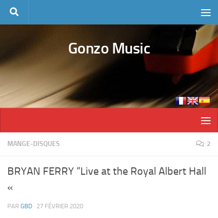
Skip to content
Gonzo Music
MANGE-DISQUES
2
BRYAN FERRY “Live at the Royal Albert Hall
«
PAR
GBD
·
27 FÉVRIER 2020