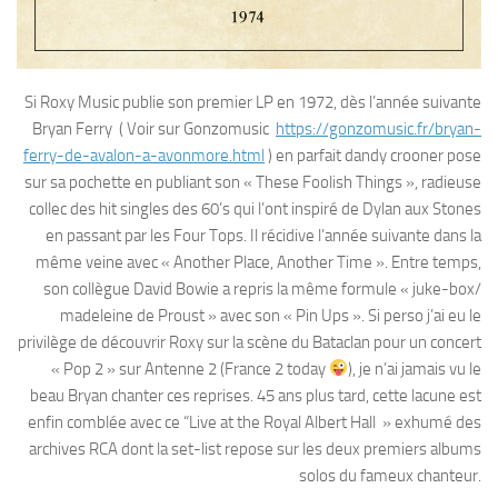
Si Roxy Music publie son premier LP en 1972, dès l’année suivante
Bryan Ferry ( Voir sur Gonzomusic
https://gonzomusic.fr/bryan-
ferry-de-avalon-a-avonmore.html
) en parfait dandy crooner pose
sur sa pochette en publiant son « These Foolish Things », radieuse
collec des hit singles des 60’s qui l’ont inspiré de Dylan aux Stones
en passant par les Four Tops. Il récidive l’année suivante dans la
même veine avec « Another Place, Another Time ». Entre temps,
son collègue David Bowie a repris la même formule « juke-box/
madeleine de Proust » avec son « Pin Ups ». Si perso j’ai eu le
privilège de découvrir Roxy sur la scène du Bataclan pour un concert
« Pop 2 » sur Antenne 2 (France 2 today
), je n’ai jamais vu le
beau Bryan chanter ces reprises. 45 ans plus tard, cette lacune est
enfin comblée avec ce “Live at the Royal Albert Hall » exhumé des
archives RCA dont la set-list repose sur les deux premiers albums
solos du fameux chanteur.