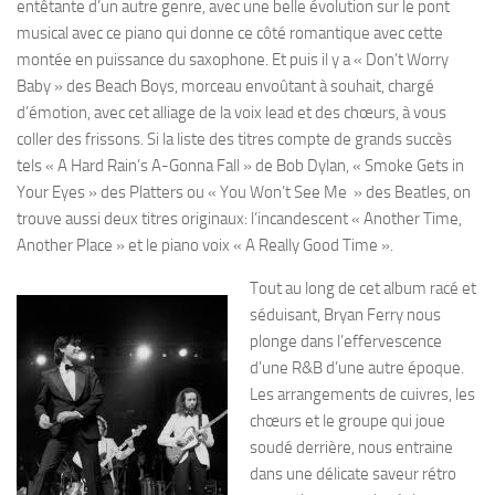
entêtante d’un autre genre, avec une belle évolution sur le pont
musical avec ce piano qui donne ce côté romantique avec cette
montée en puissance du saxophone. Et puis il y a « Don’t Worry
Baby » des Beach Boys, morceau envoûtant à souhait, chargé
d’émotion, avec cet alliage de la voix lead et des chœurs, à vous
coller des frissons. Si la liste des titres compte de grands succès
tels « A Hard Rain’s A-Gonna Fall » de Bob Dylan, « Smoke Gets in
Your Eyes » des Platters ou « You Won’t See Me » des Beatles, on
trouve aussi deux titres originaux: l’incandescent « Another Time,
Another Place » et le piano voix « A Really Good Time ».
Tout au long de cet album racé et
séduisant, Bryan Ferry nous
plonge dans l’effervescence
d’une R&B d’une autre époque.
Les arrangements de cuivres, les
chœurs et le groupe qui joue
soudé derrière, nous entraine
dans une délicate saveur rétro