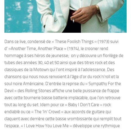
Dans ce live, condensé de « These Foolish Things « (1973) suivi
d’ »Another Time, Another Place » (1974), le crooner rend
hommage à ses héros de jeunesse; on y découvre un florilège de
tubes des années 30, 40 et 50 ainsi que des titres rock et des
classiques de la Motown qui l’ont inspiré à l’adolescence. Des
chansons qui nous nous renvoient à l’âge d’or du rock’n’roll et la
soul noire Américaine. D’entrée la reprise du « Sympathy For the
Devil » des Rolling Stones affiche une belle puissance de frappe
avec cette tournerie basse batterie implacable, que l’on retrouve
tout au long du set. Idem pour ce « Baby I Don’t Care » rock
endiablé ou ce « The ‘In’ Crowd » aux accords de guitare qui
claquent avec derrière cette basse vrombissante qui remplit tout
l’espace. « I Love How You Love Me » développe une rythmique