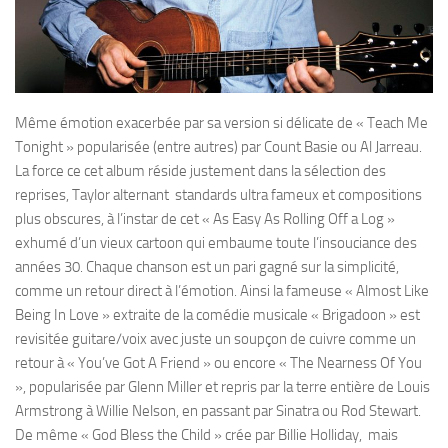
Même émotion exacerbée par sa version si délicate de « Teach Me
Tonight » popularisée (entre autres) par Count Basie ou Al Jarreau.
La force ce cet album réside justement dans la sélection des
reprises, Taylor alternant standards ultra fameux et compositions
plus obscures, à l’instar de cet « As Easy As Rolling Off a Log »
exhumé d’un vieux cartoon qui embaume toute l’insouciance des
années 30. Chaque chanson est un pari gagné sur la simplicité,
comme un retour direct à l’émotion. Ainsi la fameuse « Almost Like
Being In Love » extraite de la comédie musicale « Brigadoon » est
revisitée guitare/voix avec juste un soupçon de cuivre comme un
retour à « You’ve Got A Friend » ou encore « The Nearness Of You
», popularisée par Glenn Miller et repris par la terre entière de Louis
Armstrong à Willie Nelson, en passant par Sinatra ou Rod Stewart.
De même « God Bless the Child » crée par Billie Holliday, mais