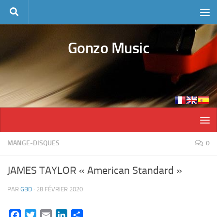
Skip to content
Gonzo Music
MANGE-DISQUES
0
JAMES TAYLOR « American Standard »
PAR
GBD
·
28 FÉVRIER 2020
Facebook
Twitter
Email
LinkedIn
Partager