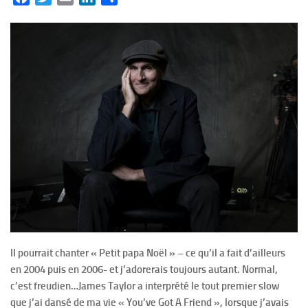
Il pourrait chanter « Petit papa Noël » – ce qu’il a fait d’ailleurs
en 2004 puis en 2006- et j’adorerais toujours autant. Normal,
c’est freudien…James Taylor a interprété le tout premier slow
que j’ai dansé de ma vie « You’ve Got A Friend », lorsque j’avais