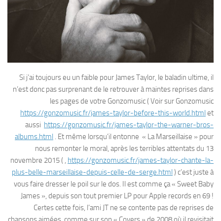
Si j’ai toujours eu un faible pour James Taylor, le baladin ultime, il
n’est donc pas surprenant de le retrouver à maintes reprises dans
les pages de votre Gonzomusic ( Voir sur Gonzomusic
https://gonzomusic.fr/james-taylor-before-this-world.html
et
aussi
https://gonzomusic.fr/james-taylor-the-warner-bros-
albums.html
. Et même lorsqu’il entonne « La Marseillaise » pour
nous remonter le moral, après les terribles attentats du 13
novembre 2015 ( ,
https://gonzomusic.fr/james-taylor-chante-la-
plus-belle-marseillaise-depuis-celle-de-serge.html
) c’est juste à
vous faire dresser le poil sur le dos. Il est comme ça « Sweet Baby
James », depuis son tout premier LP pour Apple records en 69 !
Certes cette fois, l’ami JT ne se contente pas de reprises de
chansons aimées, comme sur son « Covers » de 2008 où il revisitait