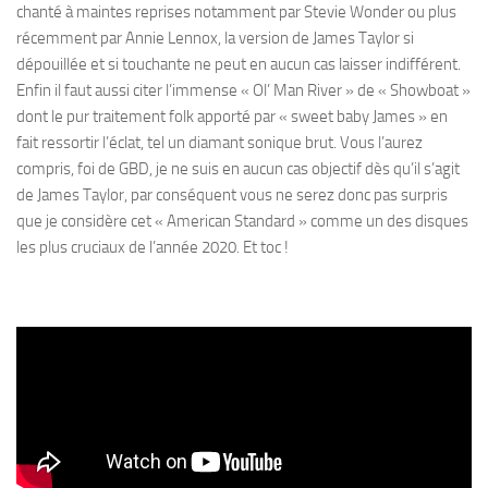
chanté à maintes reprises notamment par Stevie Wonder ou plus
récemment par Annie Lennox, la version de James Taylor si
dépouillée et si touchante ne peut en aucun cas laisser indifférent.
Enfin il faut aussi citer l’immense « Ol’ Man River » de « Showboat »
dont le pur traitement folk apporté par « sweet baby James » en
fait ressortir l’éclat, tel un diamant sonique brut. Vous l’aurez
compris, foi de GBD, je ne suis en aucun cas objectif dès qu’il s’agit
de James Taylor, par conséquent vous ne serez donc pas surpris
que je considère cet « American Standard » comme un des disques
les plus cruciaux de l’année 2020. Et toc !