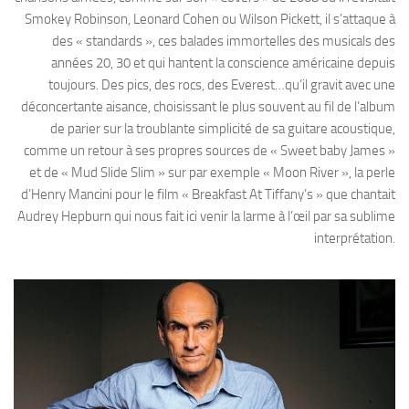
Smokey Robinson, Leonard Cohen ou Wilson Pickett, il s’attaque à
des « standards », ces balades immortelles des musicals des
années 20, 30 et qui hantent la conscience américaine depuis
toujours. Des pics, des rocs, des Everest…qu’il gravit avec une
déconcertante aisance, choisissant le plus souvent au fil de l’album
de parier sur la troublante simplicité de sa guitare acoustique,
comme un retour à ses propres sources de « Sweet baby James »
et de « Mud Slide Slim » sur par exemple « Moon River », la perle
d’Henry Mancini pour le film « Breakfast At Tiffany’s » que chantait
Audrey Hepburn qui nous fait ici venir la larme à l’œil par sa sublime
interprétation.