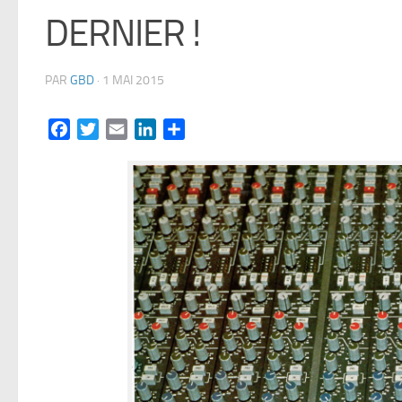
DERNIER !
PAR
GBD
·
1 MAI 2015
Facebook
Twitter
Email
LinkedIn
Partager