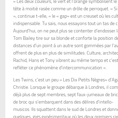
« Les deux couleurs, le vert et l’orange symbolisent l
tête à moitié rasée comme un drôle de perroquet. « Si 
», continue t-elle, « le « gap» est un creuset où les cu
indispensable. Tu sais, nous essayons tout un tas de c
Aujourd’hui, on ne peut plus se contenter d’endosser l
Tom Bailey tire sur sa blonde et conforte la position d
distances d’un point à un autre sont gommées par l’av
offrent de plus en plus de similitudes. Culture, archi
Rachid, Hans et Tony vibrent au même tempo et c’es
refléter ce phénomène d’intercommunication ».
Les Twins, c’est un peu « Les Dix Petits Nègres» d’Ag
Christie. Lorsque le groupe débarque à Londres, il co
déjà plus de sept membres, sept faux-jumeaux de bric
de broc qui s’embarquent dans des délires d’intello-
musicos. Ils squattent dans le sud de Londres et donn
quelques, gigs expérimentaux où les deux premiers r