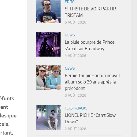
EDITO
SI TRISTE DE VOIR PARTIR
TRISTAM
5 AOÛT 2026
NEWS
La pluie pourpre de Prince
s’abat sur Broadway
4 AOÛT 2026
NEWS
Bernie Taupin sort un nouvel
album solo 39 ans après le
précédent
3 AOÛT 2026
défunts
ment
FLASH-BACKS
lles que
LIONEL RICHIE “Can’t Slow
Down”
cela
2 AOÛT 2026
rtant,