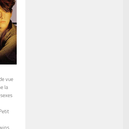
 de vue
e la
 sexes
Petit
Twins