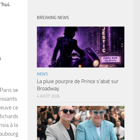
’hui.
BREAKING NEWS
s
NEWS
La pluie pourpre de Prince s’abat sur
Broadway
Paris se
4 AOÛT 2026
uissants.
preuve ce
Richards
sia à la
Faubourg