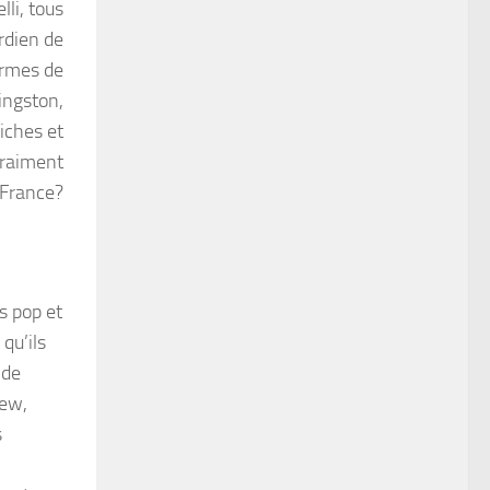
li, tous
rdien de
harmes de
ingston,
tiches et
 vraiment
n France?
s pop et
qu’ils
 de
iew,
s