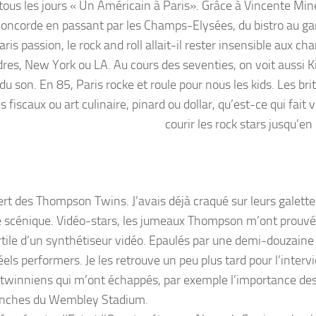
ous les jours « Un Américain à Paris». Grâce à Vincente Minel
a Concorde en passant par les Champs-Elysées, du bistro au ga
Paris passion, le rock and roll allait-il rester insensible aux c
res, New York ou LA. Au cours des seventies, on voit aussi K
u son. En 85, Paris rocke et roule pour nous les kids. Les bri
fiscaux ou art culinaire, pinard ou dollar, qu’est-ce qui fait
courir les rock stars jusqu’e
cert des Thompson Twins. J’avais déjà craqué sur leurs galette
ité scénique. Vidéo-stars, les jumeaux Thompson m’ont prouvé 
rtile d’un synthétiseur vidéo. Epaulés par une demi-douzaine
éels performers. Je les retrouve un peu plus tard pour l’interv
s twinniens qui m’ont échappés, par exemple l’importance de
planches du Wembley Stadium.