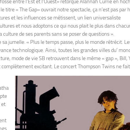
e fossé entre l’Est et l’Ouest» rétorque Alannah Currie en hoc
le titre « The Gap» ouvrait notre spectacle, ça n’est pas par 
ltures et les influences se métissent, un lien universaliste
ultures et nous adoptons ce qui nous plait le plus dans chacu
a culture de ses parents sans se poser de questions ».
e sa jumelle: « Plus le temps passe, plus le monde rétrécit. Le
ance technologique. Ainsi, toutes les grandes villes du’ mon
tecture, mode de vie SB retrouvent dans le même « gap », Bill,
t complètement excitant. Le concert Thompson Twins ne fait
atha
mpte
 et
ent
angs