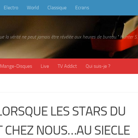
Electro
World
Classique
Ecrans
 que la vérité ne peut jamais être révélée aux heures de bureau." Hunter
Mange-Disques
Live
TV Addict
Qui suis-je ?
…LORSQUE LES STARS DU
T CHEZ NOUS…AU SIECLE