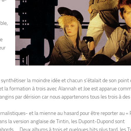
ble,
re
eur
de synthétiser la moindre idée et chacun s’étalait de son point
t la formation à trois avec Alannah et Joe est apparue comm
ngins par dérision car nous appartenons tous les trois à des
urnalistiques- et la mienne au hasard pour être reporter au « 
Dans la version anglaise de Tintin, les Dupont-Dupond sont
abords … Deux albums à trois et quelques hits plus tard, les 