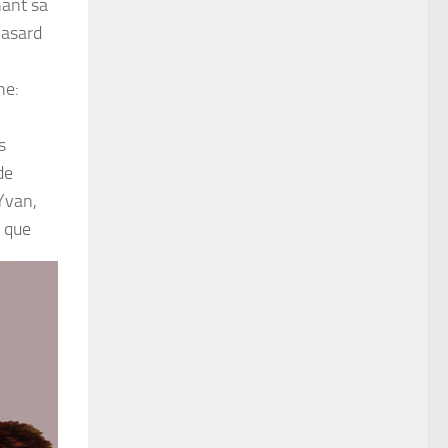
hant sa
hasard
ne:
s
de
 Yvan,
 que