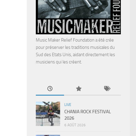
Music Maker Relief Foundation a été crée
pour préserver les traditions musicales du
Sud des Etats Unis, aidant directement les
musiciens qui les créent.
LIVE
CHANIA ROCK FESTIVAL
2026
6 AOÛT 2026