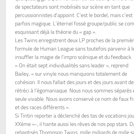
de spectateurs sont mobilisés sur scène en tant que
percussionnistes d’appoint. C’est le bordel, mais c’est
parfois magique. L’éternel fossé groupe/public se com
esquissant déjà la théorie du « gap ».
Les Twins enregistrent deux LP proches de la premiè
formule de Human League sans toutefois parvenir à I
insuffler la magie de l’impro scénique et du feedback.
« On était sept individualités sans leader », reprend
Bailey, « sur vinyle nous manquions totalement de
cohésion. Il nous fallait des jours et des jours avant 
rétréci à l’égomaniaque. Nous nous sommes séparés e
seule vivable. Nous avons conservé ce nom de faux fra
et des races différents ».
Si Tintin reporter a déclenché des tas de vocations jo
XXéme »-, il hante aussi les rêves de nos pop stars. 
rebaptisés Thompson Twins, mille milliards de mille s