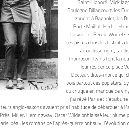
Saint-Honoré. Mick Jagg
Boulogne Billancourt, les Eu
zonent à Bagnolet, les Du
Porte Maillot, Herbie Hanc
Laswell et Bernie Worrel se
des pistes dans les bistrots 
arrondissement, tandis
Thompson Twins font la no
leur résidence place 
Docteur, dites-moi ce qui c
vois partout des pop stars. 
du critique en manque de vinyl
j’ai rêvé Paris et c’était une
auteurs anglo-saxons avaient pris l’habitude de débarquer à Pa
és. Miller, Hemingway, Oscar Wilde ont laissé leur plume p
ris idéal, les romans de l’après-guerre ont suivi l’évolution