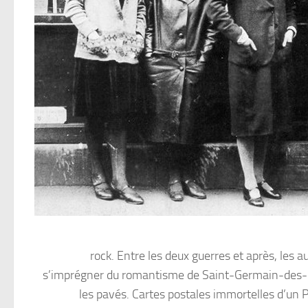
rock. Entre les deux guerres et après, les 
s’imprégner du romantisme de Saint-Germain-des-Pr
les pavés. Cartes postales immortelles d’un Pa