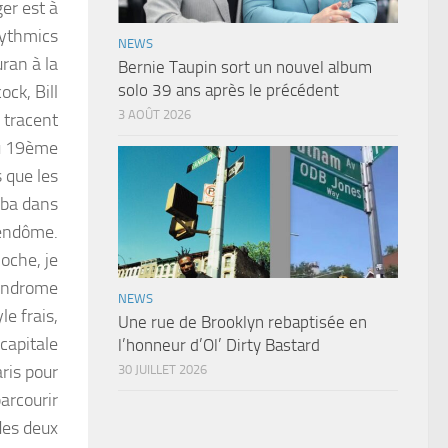
er est à
rythmics
NEWS
ran à la
Bernie Taupin sort un nouvel album
solo 39 ans après le précédent
ock, Bill
3 AOÛT 2026
 tracent
du 19ème
 que les
uba dans
Vendôme.
loche, je
Syndrome
NEWS
e frais,
Une rue de Brooklyn rebaptisée en
 capitale
l’honneur d’Ol’ Dirty Bastard
ris pour
30 JUILLET 2026
arcourir
 des deux