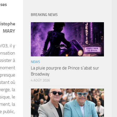
 ses
BREAKING NEWS
ristophe
MARY
/03, il y
ensation
ssister à
NEWS
moment
La pluie pourpre de Prince s’abat sur
Broadway
 presque
4 AOÛT 2026
nstant où
erge, la
ique, le
ent, la
e public,