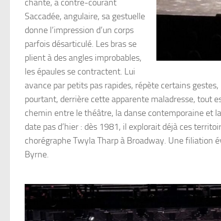
chante, à contre-courant
Saccadée, angulaire, sa gestuelle
donne l’impression d’un corps
parfois désarticulé. Les bras se
plient à des angles improbables,
les épaules se contractent. Lui
avance par petits pas rapides, répète certains gestes, 
pourtant, derrière cette apparente maladresse, tout e
chemin entre le théâtre, la danse contemporaine et l
date pas d’hier : dès 1981, il explorait déjà ces terri
chorégraphe Twyla Tharp à Broadway. Une filiation é
Byrne.