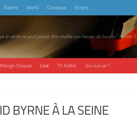
Electro
World
Classique
Ecrans
 que la vérité ne peut jamais être révélée aux heures de bureau." Hunter
Mange-Disques
Live
TV Addict
Qui suis-je ?
D BYRNE À LA SEINE