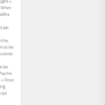
ughs »,
 « When
Buddha
s par
iche,
k où les
 cuivres
e les
 Psycho
», « Once
ing
 qui