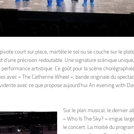
pivote court sur place, martèle le sol ou se couche sur le plat
st d’une précision redoutable. Une signature scénique unique
a performance artistique. Ce goût pour la scène chorégraphié
toires avec « The Catherine Wheel », bande originale du spectac
vidente avec ce que propose aujourd’hui An evening with Da
Sur le plan musical, le dernier 
« Who Is The Sky? » irrigue lar
le concert. La moitié du progra