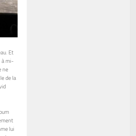
eau. Et
, à mi-
e ne
le de la
vid
album
gement
mme lui