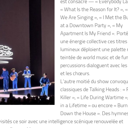
est consacré — « Everybody La
« What Is the Reason for It? »,
We Are Singing », « I Met the 
at a Downtown Party », « My
Apartment Is My Friend ». Porté
une énergie collective ces titres
lumineux déploient une palette r
teintée de world music et de fun
percussions dialoguent avec les
et les chœurs.
L’autre moitié du show convoqu
classiques de Talking Heads : «
Killer », « Life During Wartime 
in a Lifetime » ou encore « Burn
Down the House ». Des hymnes
isités ce soir avec une intelligence scénique renouvelée et