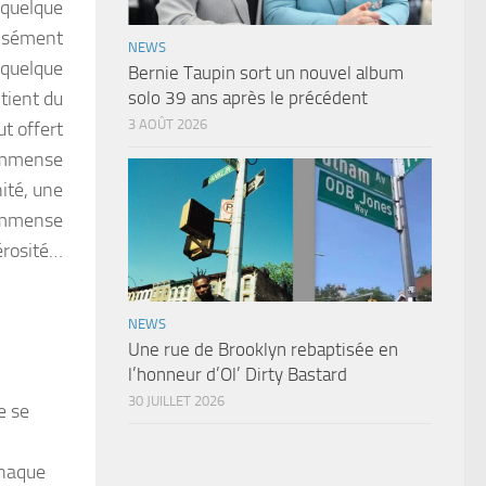
 quelque
ensément
NEWS
 quelque
Bernie Taupin sort un nouvel album
tient du
solo 39 ans après le précédent
3 AOÛT 2026
ut offert
immense
té, une
mmense
rosité…
NEWS
Une rue de Brooklyn rebaptisée en
l’honneur d’Ol’ Dirty Bastard
30 JUILLET 2026
e se
chaque