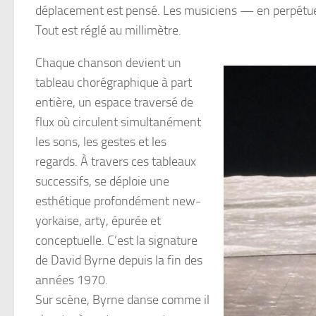
déplacement est pensé. Les musiciens — en perpétu
Tout est réglé au millimètre.
Chaque chanson devient un
tableau chorégraphique à part
entière, un espace traversé de
flux où circulent simultanément
les sons, les gestes et les
regards. À travers ces tableaux
successifs, se déploie une
esthétique profondément new-
yorkaise, arty, épurée et
conceptuelle. C’est la signature
de David Byrne depuis la fin des
années 1970.
Sur scène, Byrne danse comme il