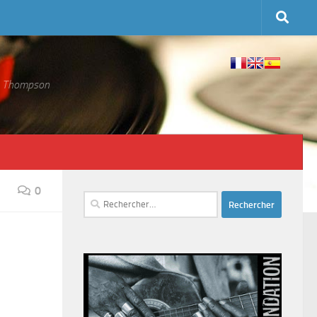
 S. Thompson
0
Rechercher :