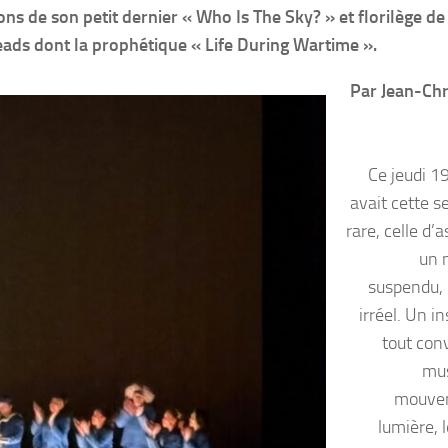
ons de son petit dernier « Who Is The Sky? » et florilège de
eads dont la prophétique « Life During Wartime ».
Par Jean-Ch
Ce jeudi 19
avait cette s
rare, celle d’a
un 
suspendu,
irréel. Un i
tout conv
mus
mouvem
lumière, l