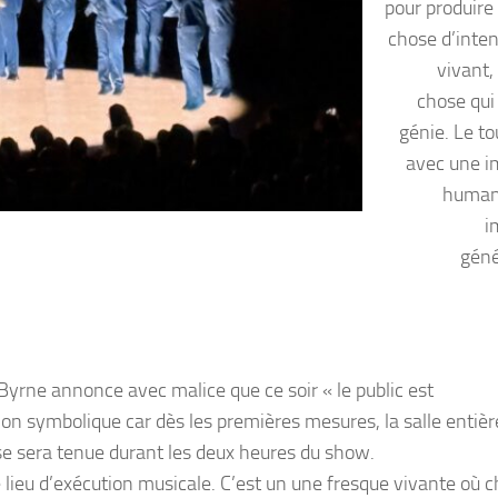
pour produire
chose d’int
vivant,
chose qui 
génie. Le to
avec une 
humani
i
géné
d Byrne annonce avec malice que ce soir « le public est
on symbolique car dès les premières mesures, la salle entièr
se sera tenue durant les deux heures du show.
 lieu d’exécution musicale. C’est un une fresque vivante où 