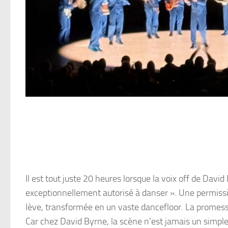
Il est tout juste 20 heures lorsque la voix off de Davi
exceptionnellement autorisé à danser ». Une permissi
lève, transformée en un vaste dancefloor. La promes
Car chez David Byrne, la scène n’est jamais un simple