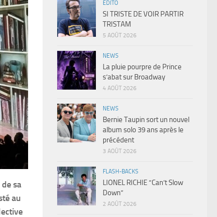
EDITO
SI TRISTE DE VOIR PARTIR
TRISTAM
5 AOÛT 2026
NEWS
La pluie pourpre de Prince
s’abat sur Broadway
4 AOÛT 2026
NEWS
Bernie Taupin sort un nouvel
album solo 39 ans après le
précédent
3 AOÛT 2026
FLASH-BACKS
LIONEL RICHIE “Can’t Slow
 de sa
Down”
sté au
2 AOÛT 2026
ective