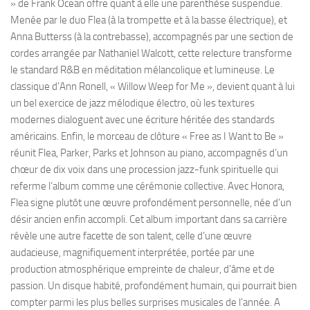
» de Frank Ocean offre quant à elle une parenthèse suspendue.
Menée par le duo Flea (à la trompette et à la basse électrique), et
Anna Butterss (à la contrebasse), accompagnés par une section de
cordes arrangée par Nathaniel Walcott, cette relecture transforme
le standard R&B en méditation mélancolique et lumineuse. Le
classique d’Ann Ronell, « Willow Weep for Me », devient quant à lui
un bel exercice de jazz mélodique électro, où les textures
modernes dialoguent avec une écriture héritée des standards
américains. Enfin, le morceau de clôture « Free as I Want to Be »
réunit Flea, Parker, Parks et Johnson au piano, accompagnés d’un
chœur de dix voix dans une procession jazz-funk spirituelle qui
referme l’album comme une cérémonie collective. Avec Honora,
Flea signe plutôt une œuvre profondément personnelle, née d’un
désir ancien enfin accompli. Cet album important dans sa carrière
révèle une autre facette de son talent, celle d’une œuvre
audacieuse, magnifiquement interprétée, portée par une
production atmosphérique empreinte de chaleur, d’âme et de
passion. Un disque habité, profondément humain, qui pourrait bien
compter parmi les plus belles surprises musicales de l’année. A