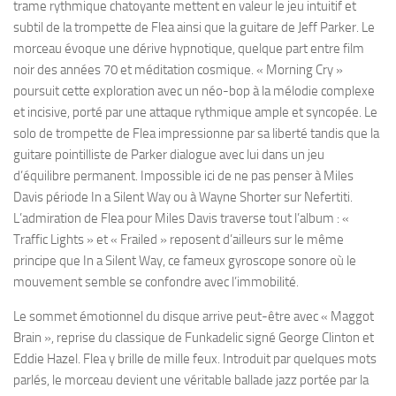
trame rythmique chatoyante mettent en valeur le jeu intuitif et
subtil de la trompette de Flea ainsi que la guitare de Jeff Parker. Le
morceau évoque une dérive hypnotique, quelque part entre film
noir des années 70 et méditation cosmique. « Morning Cry »
poursuit cette exploration avec un néo-bop à la mélodie complexe
et incisive, porté par une attaque rythmique ample et syncopée. Le
solo de trompette de Flea impressionne par sa liberté tandis que la
guitare pointilliste de Parker dialogue avec lui dans un jeu
d’équilibre permanent. Impossible ici de ne pas penser à Miles
Davis période In a Silent Way ou à Wayne Shorter sur Nefertiti.
L’admiration de Flea pour Miles Davis traverse tout l’album : «
Traffic Lights » et « Frailed » reposent d’ailleurs sur le même
principe que In a Silent Way, ce fameux gyroscope sonore où le
mouvement semble se confondre avec l’immobilité.
Le sommet émotionnel du disque arrive peut-être avec « Maggot
Brain », reprise du classique de Funkadelic signé George Clinton et
Eddie Hazel. Flea y brille de mille feux. Introduit par quelques mots
parlés, le morceau devient une véritable ballade jazz portée par la