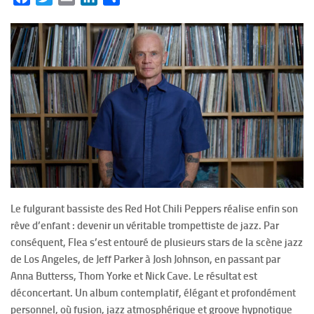
Le fulgurant bassiste des Red Hot Chili Peppers réalise enfin son
rêve d’enfant : devenir un véritable trompettiste de jazz. Par
conséquent, Flea s’est entouré de plusieurs stars de la scène jazz
de Los Angeles, de Jeff Parker à Josh Johnson, en passant par
Anna Butterss, Thom Yorke et Nick Cave. Le résultat est
déconcertant. Un album contemplatif, élégant et profondément
personnel, où fusion, jazz atmosphérique et groove hypnotique