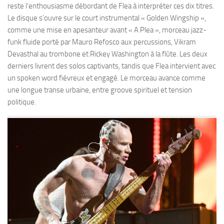
reste l’enthousiasme débordant de Flea à interpréter ces dix titres.
Le disque s’ouvre sur le court instrumental « Golden Wingship »,
comme une mise en apesanteur avant « A Plea », morceau jazz-
funk fluide porté par Mauro Refosco aux percussions, Vikram
Devasthal au trombone et Rickey Washington à la flûte. Les deux
derniers livrent des solos captivants, tandis que Flea intervient avec
un spoken word fiévreux et engagé. Le morceau avance comme
une longue transe urbaine, entre groove spirituel et tension
politique.