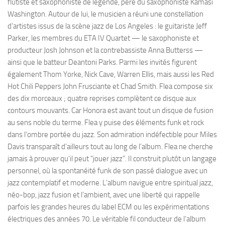
flûtiste et saxophoniste de légende, père du saxophoniste Kamasi
Washington. Autour de lui, le musicien a réuni une constellation
d’artistes issus de la scène jazz de Los Angeles : le guitariste Jeff
Parker, les membres du ETA IV Quartet — le saxophoniste et
producteur Josh Johnson et la contrebassiste Anna Butterss —
ainsi que le batteur Deantoni Parks. Parmi les invités figurent
également Thom Yorke, Nick Cave, Warren Ellis, mais aussi les Red
Hot Chili Peppers John Frusciante et Chad Smith. Flea compose six
des dix morceaux ; quatre reprises complètent ce disque aux
contours mouvants. Car Honora est avant tout un disque de fusion
au sens noble du terme. Flea y puise des éléments funk et rock
dans l’ombre portée du jazz. Son admiration indéfectible pour Miles
Davis transparaît d’ailleurs tout au long de l’album. Flea ne cherche
jamais à prouver qu’il peut “jouer jazz”. Il construit plutôt un langage
personnel, où la spontanéité funk de son passé dialogue avec un
jazz contemplatif et moderne. L’album navigue entre spiritual jazz,
néo-bop, jazz fusion et l’ambient, avec une liberté qui rappelle
parfois les grandes heures du label ECM ou les expérimentations
électriques des années 70. Le véritable fil conducteur de l’album