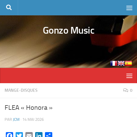
Skip to content
Gonzo Music
MANGE-DISQUES
0
FLEA « Honora »
PAR
JCM
·
14 MAI 2026
Facebook
Twitter
Email
LinkedIn
Partager