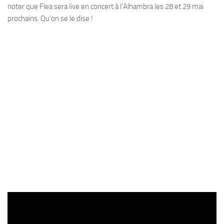
noter que Flea sera live en concert à l’Alhambra les 28 et 29 mai
prochains. Qu’on se le dise !