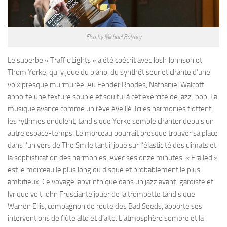
Flea by Michael Balzary
Le superbe « Traffic Lights » a été coécrit avec Josh Johnson et
Thom Yorke, qui y joue du piano, du synthétiseur et chante d’une
voix presque murmurée. Au Fender Rhodes, Nathaniel Walcott
apporte une texture souple et soulful à cet exercice de jazz-pop. La
musique avance comme un rêve éveillé. Ici es harmonies flottent,
les rythmes ondulent, tandis que Yorke semble chanter depuis un
autre espace-temps. Le morceau pourrait presque trouver sa place
dans l’univers de The Smile tant il joue sur l’élasticité des climats et
la sophistication des harmonies. Avec ses onze minutes, « Frailed »
est le morceau le plus long du disque et probablement le plus
ambitieux. Ce voyage labyrinthique dans un jazz avant-gardiste et
lyrique voit John Frusciante jouer de la trompette tandis que
Warren Ellis, compagnon de route des Bad Seeds, apporte ses
interventions de flûte alto et d’alto. L’atmosphère sombre et la