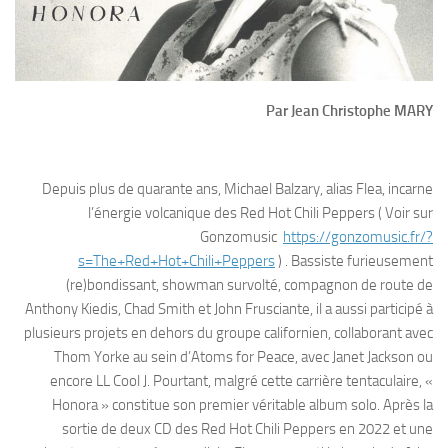
Par Jean Christophe MARY
Depuis plus de quarante ans, Michael Balzary, alias Flea, incarne
l’énergie volcanique des Red Hot Chili Peppers ( Voir sur
Gonzomusic
https://gonzomusic.fr/?
s=The+Red+Hot+Chili+Peppers
) . Bassiste furieusement
(re)bondissant, showman survolté, compagnon de route de
Anthony Kiedis, Chad Smith et John Frusciante, il a aussi participé à
plusieurs projets en dehors du groupe californien, collaborant avec
Thom Yorke au sein d’Atoms for Peace, avec Janet Jackson ou
encore LL Cool J. Pourtant, malgré cette carrière tentaculaire, «
Honora » constitue son premier véritable album solo. Après la
sortie de deux CD des Red Hot Chili Peppers en 2022 et une