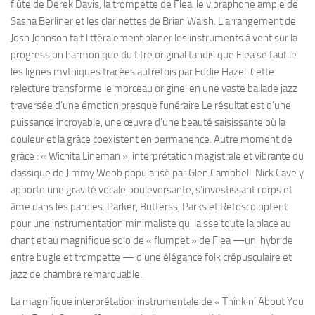
flûte de Derek Davis, la trompette de Flea, le vibraphone ample de
Sasha Berliner et les clarinettes de Brian Walsh. L’arrangement de
Josh Johnson fait littéralement planer les instruments à vent sur la
progression harmonique du titre original tandis que Flea se faufile
les lignes mythiques tracées autrefois par Eddie Hazel. Cette
relecture transforme le morceau originel en une vaste ballade jazz
traversée d’une émotion presque funéraire Le résultat est d’une
puissance incroyable, une œuvre d’une beauté saisissante où la
douleur et la grâce coexistent en permanence. Autre moment de
grâce : « Wichita Lineman », interprétation magistrale et vibrante du
classique de Jimmy Webb popularisé par Glen Campbell. Nick Cave y
apporte une gravité vocale bouleversante, s’investissant corps et
âme dans les paroles. Parker, Butterss, Parks et Refosco optent
pour une instrumentation minimaliste qui laisse toute la place au
chant et au magnifique solo de « flumpet » de Flea —un hybride
entre bugle et trompette — d’une élégance folk crépusculaire et
jazz de chambre remarquable.
La magnifique interprétation instrumentale de « Thinkin’ About You