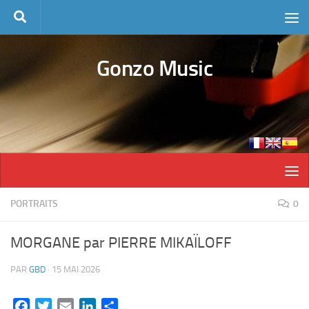
Skip to content
Gonzo Music
PORTRAITS
0
MORGANE par PIERRE MIKAÏLOFF
PAR
GBD
·
15 MAI 2026
Facebook
Twitter
Email
LinkedIn
Partager