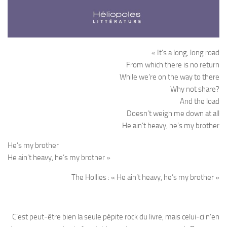
« It’s a long, long road
From which there is no return
While we’re on the way to there
Why not share?
And the load
Doesn’t weigh me down at all
He ain’t heavy, he’s my brother
He’s my brother
He ain’t heavy, he’s my brother »
The Hollies : « He ain’t heavy, he’s my brother »
C’est peut-être bien la seule pépite rock du livre, mais celui-ci n’en