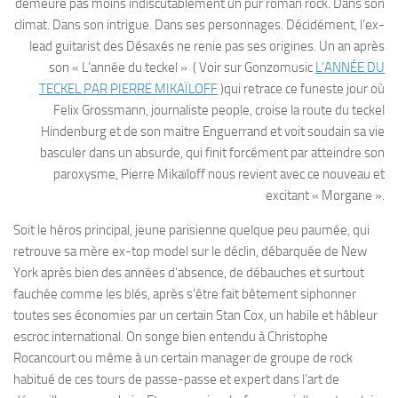
demeure pas moins indiscutablement un pur roman rock. Dans son
climat. Dans son intrigue. Dans ses personnages. Décidément, l’ex-
lead guitarist des Désaxés ne renie pas ses origines. Un an après
son « L’année du teckel » ( Voir sur Gonzomusic
L’ANNÉE DU
TECKEL PAR PIERRE MIKAÏLOFF
)qui retrace ce funeste jour où
Felix Grossmann, journaliste people, croise la route du teckel
Hindenburg et de son maitre Enguerrand et voit soudain sa vie
basculer dans un absurde, qui finit forcément par atteindre son
paroxysme, Pierre Mikaïloff nous revient avec ce nouveau et
excitant « Morgane ».
Soit le héros principal, jeune parisienne quelque peu paumée, qui
retrouve sa mère ex-top model sur le déclin, débarquée de New
York après bien des années d’absence, de débauches et surtout
fauchée comme les blés, après s’être fait bêtement siphonner
toutes ses économies par un certain Stan Cox, un habile et hâbleur
escroc international. On songe bien entendu à Christophe
Rocancourt ou même à un certain manager de groupe de rock
habitué de ces tours de passe-passe et expert dans l’art de