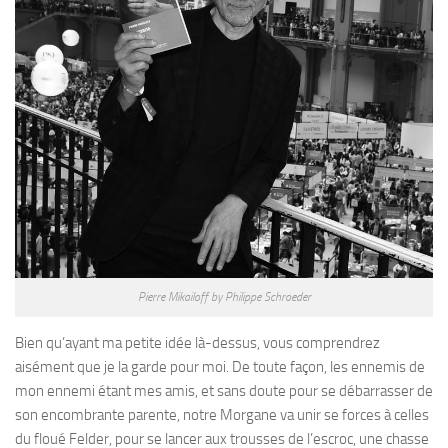
Pierre Mikailoff by Philippe Schroeder
Bien qu’ayant ma petite idée là-dessus, vous comprendrez
aisément que je la garde pour moi. De toute façon, les ennemis de
mon ennemi étant mes amis, et sans doute pour se débarrasser de
son encombrante parente, notre Morgane va unir se forces à celles
du floué Felder, pour se lancer aux trousses de l’escroc, une chasse