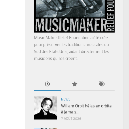
Music Maker Relief Foundation a été crée
pour préserver les traditions musicales du
Sud des Etats Unis, aidant directement les
musiciens qui les créent.
NEWS
William Orbit hélas en orbite
à jamais…
7 AOÛT 2026