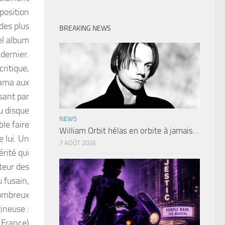
mposition
des plus
BREAKING NEWS
el album
dernier.
ritique,
rama aux
sant par
u disque
NEWS
le faire
William Orbit hélas en orbite à jamais…
e lui. Un
7 AOÛT 2026
rité qui
teur des
 fusain,
 nombreux
ineuse :
 France)