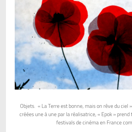
Objets. « La Terre est bonne, mais on rêve du ciel
créées une à une par la réalisatrice, « Epok » prend 
festivals de cinéma en France comm