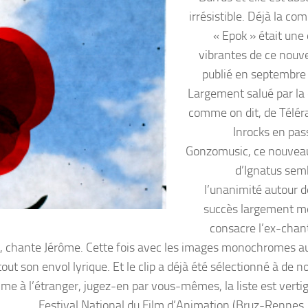
irrésistible. Déjà la co
« Epok » était une 
vibrantes de ce nouv
publié en septembre 
Largement salué par la c
comme on dit, de Télé
Inrocks en pas
Gonzomusic, ce nouvea
d’Ignatus semb
l’unanimité autour d
succès largement mé
consacre l’ex-chan
 », chante Jérôme. Cette fois avec les images monochromes au
tout son envol lyrique. Et le clip a déjà été sélectionné à de
e à l’étranger, jugez-en par vous-mêmes, la liste est vertig
Festival National du Film d’Animation (Bruz-Rennes,