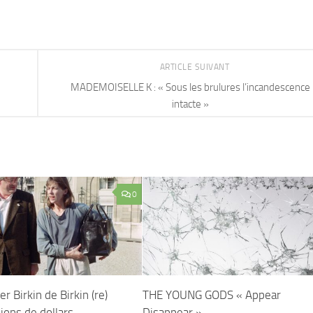
ARTICLE SUIVANT
MADEMOISELLE K : « Sous les brulures l’incandescence
intacte »
0
r Birkin de Birkin (re)
THE YOUNG GODS « Appear
ions de dollars
Disappear »