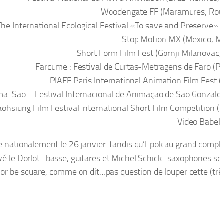
Woodengate FF (Maramures, Ro
The International Ecological Festival «To save and Preserve» 
Stop Motion MX (Mexico, 
Short Form Film Fest (Gornji Milanovac,
Farcume : Festival de Curtas-Metragens de Faro (P
PIAFF Paris International Animation Film Fest 
a-Sao – Festival Internacional de Animaçao de Sao Gonzalo 
aohsiung Film Festival International Short Film Competition 
Video Babel
le nationalement le 26 janvier tandis qu’Epok au grand comple
vé le Dorlot : basse, guitares et Michel Schick : saxophones s
e or be square, comme on dit…pas question de louper cette (trè