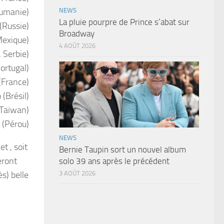
umanie)
NEWS
La pluie pourpre de Prince s’abat sur
(Russie)
Broadway
Mexique)
4 AOÛT 2026
 Serbie)
ortugal)
(France)
(Brésil)
(Taïwan)
 (Pérou)
NEWS
t , soit
Bernie Taupin sort un nouvel album
eront
solo 39 ans après le précédent
s) belle
3 AOÛT 2026