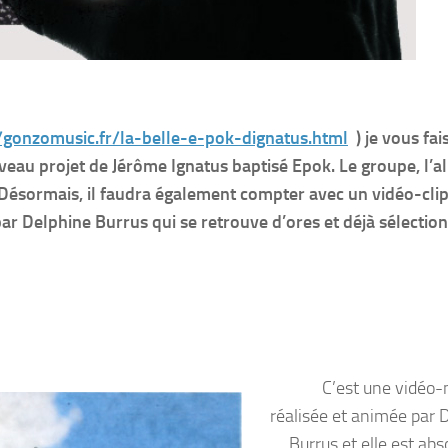
/gonzomusic.fr/la-belle-e-pok-dignatus.html
) je vous fai
au projet de Jérôme Ignatus baptisé Epok. Le groupe, l’a
Désormais, il faudra également compter avec un vidéo-clip
par Delphine Burrus qui se retrouve d’ores et déjà sélectio
C’est une vidéo
réalisée et animée par 
Burrus et elle est ab