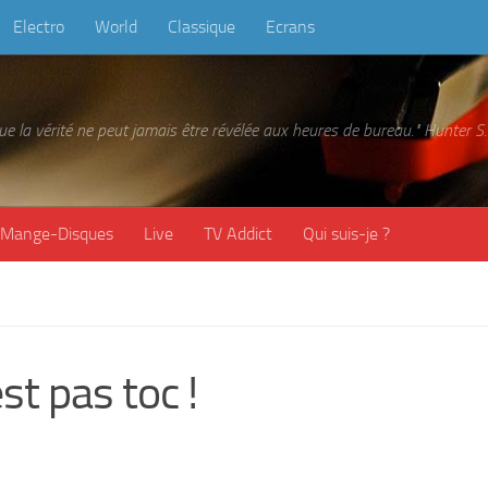
Electro
World
Classique
Ecrans
 que la vérité ne peut jamais être révélée aux heures de bureau." Hunter
Mange-Disques
Live
TV Addict
Qui suis-je ?
st pas toc !