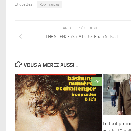
Étiquettes :
Rock Français
ARTICLE PRÉCÉDENT
THE SILENCERS « A Letter From St Paul »
VOUS AIMEREZ AUSSI...
0
Le tout premie
vendu 10 mill