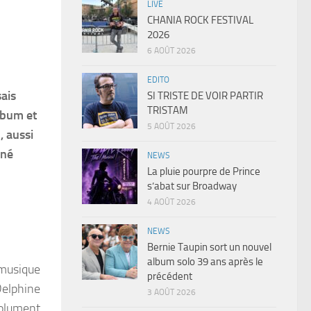
LIVE
CHANIA ROCK FESTIVAL
2026
6 AOÛT 2026
EDITO
sais
SI TRISTE DE VOIR PARTIR
TRISTAM
lbum et
5 AOÛT 2026
, aussi
nné
NEWS
La pluie pourpre de Prince
s’abat sur Broadway
4 AOÛT 2026
NEWS
Bernie Taupin sort un nouvel
album solo 39 ans après le
-musique
précédent
Delphine
3 AOÛT 2026
solument