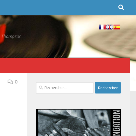
 S. Thompson
0
Rechercher :