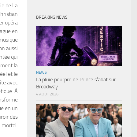
tie de La
hristian
BREAKING NEWS
er opéra
rague en
 musique
on aussi
entée qui
ement la
NEWS
éel et le
La pluie pourpre de Prince s’abat sur
ite avec
Broadway
tique. À
4 AOÛT 2026
ansforme
ue en un
roir des
 mortel.