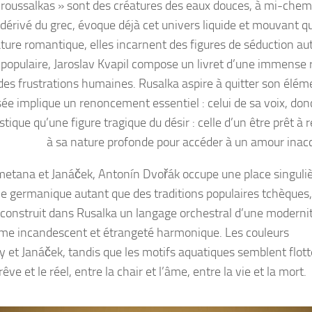
« roussalkas » sont des créatures des eaux douces, à mi-chem
dérivé du grec, évoque déjà cet univers liquide et mouvant qui
érature romantique, elles incarnent des figures de séduction a
populaire, Jaroslav Kvapil compose un livret d’une immense 
 des frustrations humaines. Rusalka aspire à quitter son élém
ée implique un renoncement essentiel : celui de sa voix, don
ique qu’une figure tragique du désir : celle d’un être prêt à 
à sa nature profonde pour accéder à un amour inacc
metana et Janáček, Antonín Dvořák occupe une place singuli
e germanique autant que des traditions populaires tchèques,
onstruit dans Rusalka un langage orchestral d’une moderni
risme incandescent et étrangeté harmonique. Les couleurs
et Janáček, tandis que les motifs aquatiques semblent flott
e et le réel, entre la chair et l’âme, entre la vie et la mort.