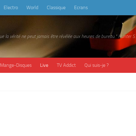
Electro
World
Classique
Ecrans
 que la vérité ne peut jamais être révélée aux heures de bureau." Hunter
Mange-Disques
Live
TV Addict
Qui suis-je ?