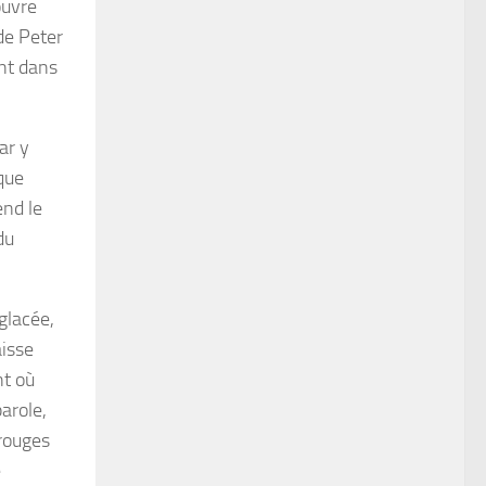
ouvre
de Peter
nt dans
ar y
que
end le
du
glacée,
aisse
nt où
arole,
 rouges
e