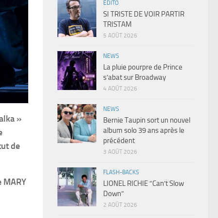
EDITO
SI TRISTE DE VOIR PARTIR
TRISTAM
5 AOÛT 2026
NEWS
La pluie pourpre de Prince
s’abat sur Broadway
4 AOÛT 2026
NEWS
alka »
Bernie Taupin sort un nouvel
album solo 39 ans après le
e
précédent
tut de
3 AOÛT 2026
FLASH-BACKS
he MARY
LIONEL RICHIE “Can’t Slow
Down”
2 AOÛT 2026