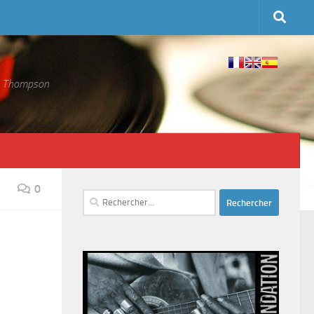
 S. Thompson
0
Rechercher :