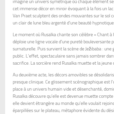
imagine un univers symétrique où chaque élément semb
cet immense décor en miroir évoquant à la fois un lac
Van Praet sculptent des ondes mouvantes sur le sol 
un clair de lune bleu argenté d’une beauté hypnotique
Le moment où Rusalka chante son célèbre « Chant à la
déploie une ligne vocale d’une pureté bouleversante 
surnaturelle. Puis survient la scène de Ježibaba : une
public. L’effet, spectaculaire sans jamais sombrer dans
sacrifice. La sorcière rend Rusalka muette et la jeun
Au deuxième acte, les décors amovibles se désolidari
presque clinique. Ce glissement scénographique est l’u
place à un univers humain vide et désenchanté, domin
Rusalka découvre qu’elle est devenue muette compte pa
elle devient étrangère au monde qu’elle voulait rejoi
éparpillées sur le plateau, métaphore évidente du dési