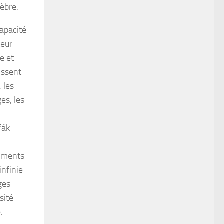
èbre.
apacité
teur
e et
issent
 les
es, les
řák
oments
infinie
ges
sité
.