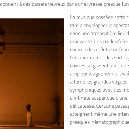
donnent à des baisers fiévreux dans une ivresse presque fun
La musique possède cette c
rare d’envelopper le specta
dans une atmosphère liquid
mouvante. Les cordes frém
comme des reflets sur l’eau,
bois murmurent des sortilèg
cuivres surgissent avec une
ampleur wagnérienne. Dvo
alterne les grandes vagues
symphoniques avec des m
d’intimité suspendue d’une 
délicatesse. Certains passa
atteignent même une inten
presque cinématographique