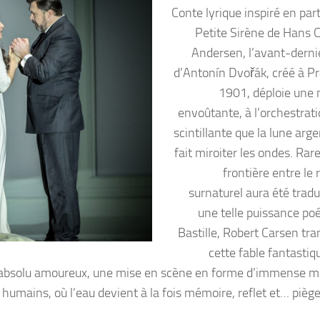
Conte lyrique inspiré en par
Petite Sirène de Hans C
Andersen, l’avant-derni
d’Antonín Dvořák, créé à P
1901, déploie une
envoûtante, à l’orchestrati
scintillante que la lune arg
fait miroiter les ondes. Rar
frontière entre le r
surnaturel aura été tradu
une telle puissance poé
Bastille, Robert Carsen tr
cette fable fantastiq
’absolu amoureux, une mise en scène en forme d’immense mi
 humains, où l’eau devient à la fois mémoire, reflet et… piège