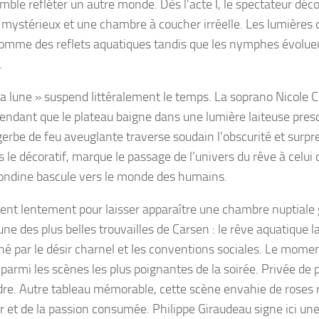
le refléter un autre monde. Dès l’acte I, le spectateur déc
 mystérieux et une chambre à coucher irréelle. Les lumières 
comme des reflets aquatiques tandis que les nymphes évolue
.
 lune » suspend littéralement le temps. La soprano Nicole C
pendant que le plateau baigne dans une lumière laiteuse pres
 gerbe de feu aveuglante traverse soudain l’obscurité et surpr
 le décoratif, marque le passage de l’univers du rêve à celui 
e ondine bascule vers le monde des humains.
sent lentement pour laisser apparaître une chambre nuptiale 
ne des plus belles trouvailles de Carsen : le rêve aquatique l
é par le désir charnel et les conventions sociales. Le mome
rmi les scènes les plus poignantes de la soirée. Privée de p
ndre. Autre tableau mémorable, cette scène envahie de roses
r et de la passion consumée. Philippe Giraudeau signe ici un