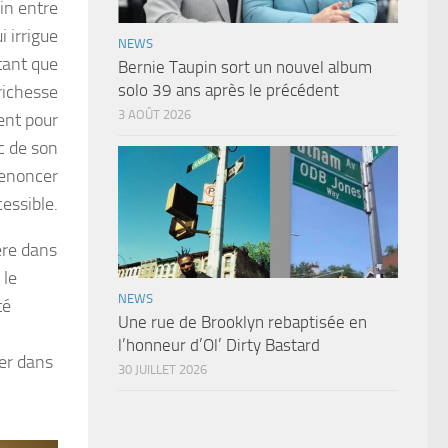
in entre
 irrigue
NEWS
utant que
Bernie Taupin sort un nouvel album
solo 39 ans après le précédent
richesse
3 AOÛT 2026
ent pour
c de son
renoncer
essible.
ère dans
 le
NEWS
té
Une rue de Brooklyn rebaptisée en
l’honneur d’Ol’ Dirty Bastard
er dans
30 JUILLET 2026