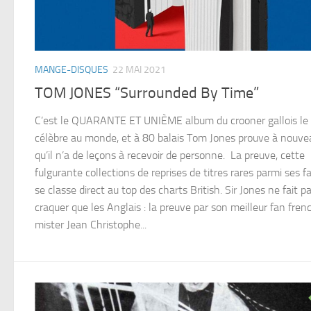
MANGE-DISQUES
22 MAI 2021
TOM JONES “Surrounded By Time”
C’est le QUARANTE ET UNIÈME album du crooner gallois le 
célèbre au monde, et à 80 balais Tom Jones prouve à nouve
qu’il n’a de leçons à recevoir de personne. La preuve, cette
fulgurante collections de reprises de titres rares parmi ses fa
se classe direct au top des charts British. Sir Jones ne fait p
craquer que les Anglais : la preuve par son meilleur fan frenc
mister Jean Christophe...