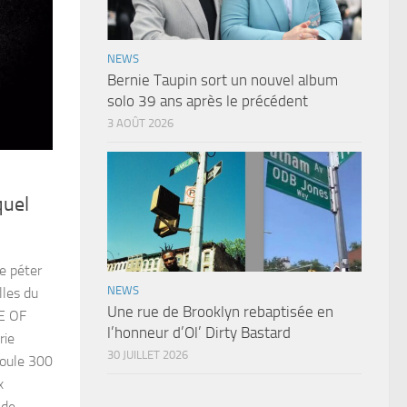
NEWS
Bernie Taupin sort un nouvel album
solo 39 ans après le précédent
3 AOÛT 2026
quel
e péter
NEWS
lles du
Une rue de Brooklyn rebaptisée en
SE OF
l’honneur d’Ol’ Dirty Bastard
rie
30 JUILLET 2026
roule 300
x
 de