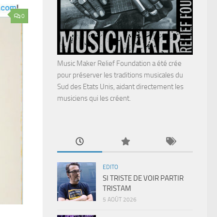
0
Music Maker Relief Foundation a été crée
pour préserver les traditions musicales du
Sud des Etats Unis, aidant directement les
musiciens qui les créent.
EDITO
SI TRISTE DE VOIR PARTIR
TRISTAM
5 AOÛT 2026