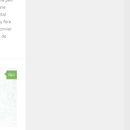
une
ital
y fera
onnier.
t de
0