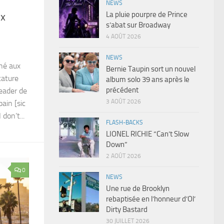
NEWS
La pluie pourpre de Prince
ux
s’abat sur Broadway
4 AOÛT 2026
NEWS
ché aux
Bernie Taupin sort un nouvel
cature
album solo 39 ans après le
précédent
leader de
3 AOÛT 2026
ain [sic
don’t...
FLASH-BACKS
LIONEL RICHIE “Can’t Slow
Down”
2 AOÛT 2026
0
NEWS
Une rue de Brooklyn
rebaptisée en l’honneur d’Ol’
Dirty Bastard
30 JUILLET 2026