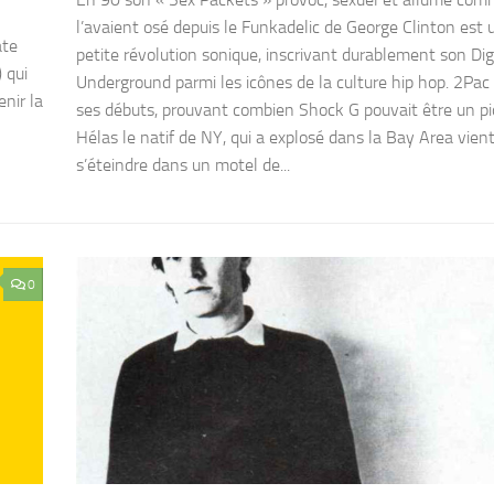
l’avaient osé depuis le Funkadelic de George Clinton est 
ate
petite révolution sonique, inscrivant durablement son Dig
 qui
Underground parmi les icônes de la culture hip hop. 2Pac 
enir la
ses débuts, prouvant combien Shock G pouvait être un pi
Hélas le natif de NY, qui a explosé dans la Bay Area vien
s’éteindre dans un motel de...
0