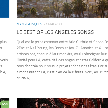
MANGE-DISQUES
21 MAI 2021
LE BEST OF LOS ANGELES SONGS
plus
Quel est le point commun entre Arlo Guthrie et Snoop D
au
2Pac et Neil Young, les Doors et Jay-Z, America et X… t
artistes ont, chacun à leur manière, voulu témoigner leu
voris,
illimité pour LA, cette cité des anges et cette Californie qu
as
tous chantée pour nous la projeter dans nos têtes. Car si
hie,
aimons autant LA, c’est bien de leur faute. Voici, en 15 ti
cruciaux,...
0