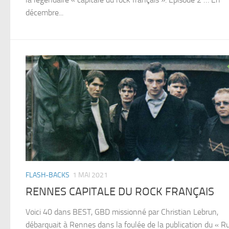
décembre...
FLASH-BACKS
1 MAI 2021
RENNES CAPITALE DU ROCK FRANÇAIS
Voici 40 dans BEST, GBD missionné par Christian Lebrun,
débarquait à Rennes dans la foulée de la publication du « R