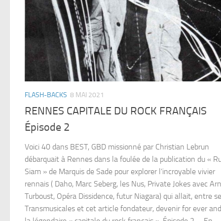
FLASH-BACKS
8 MAI 2021
RENNES CAPITALE DU ROCK FRANÇAIS
Épisode 2
Voici 40 dans BEST, GBD missionné par Christian Lebrun
débarquait à Rennes dans la foulée de la publication du « R
Siam » de Marquis de Sade pour explorer l’incroyable vivier
rennais ( Daho, Marc Seberg, les Nus, Private Jokes avec Ar
Turboust, Opéra Dissidence, futur Niagara) qui allait, entre s
Transmusicales et cet article fondateur, devenir for ever an
la légendaire « capitale du rock français ». Épisode 2 … En