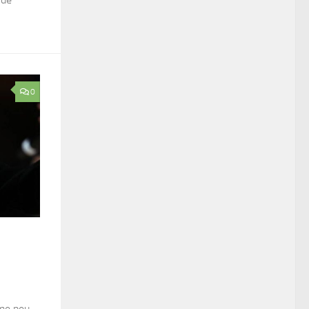
0
mme peu