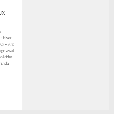
UX
a
t hiver
ux « Arc
ige avait
 décider
grande