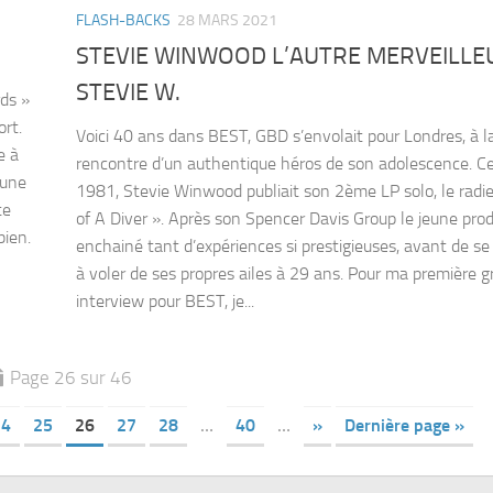
FLASH-BACKS
28 MARS 2021
STEVIE WINWOOD L’AUTRE MERVEILLE
STEVIE W.
rds »
ort.
Voici 40 ans dans BEST, GBD s’envolait pour Londres, à l
e à
rencontre d’un authentique héros de son adolescence. Ce
 une
1981, Stevie Winwood publiait son 2ème LP solo, le radie
te
of A Diver ». Après son Spencer Davis Group le jeune prod
bien.
enchainé tant d’expériences si prestigieuses, avant de se
à voler de ses propres ailes à 29 ans. Pour ma première 
interview pour BEST, je...
Page 26 sur 46
24
25
26
27
28
…
40
…
»
Dernière page »