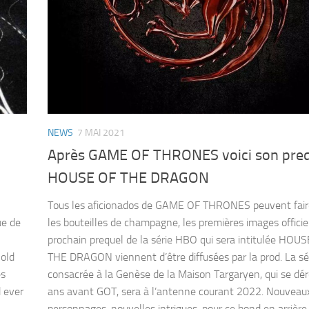
NEWS
7 MAI 2021
Après GAME OF THRONES voici son pre
HOUSE OF THE DRAGON
Tous les aficionados de GAME OF THRONES peuvent fair
ue de
les bouteilles de champagne, les premières images officie
prochain prequel de la série HBO qui sera intitulée HOU
nold
THE DRAGON viennent d’être diffusées par la prod. La sé
es
consacrée à la Genèse de la Maison Targaryen, qui se dé
d ever
ans avant GOT, sera à l’antenne courant 2022. Nouveau
personnages, nouvelles intrigues, pour ce bond en arrière