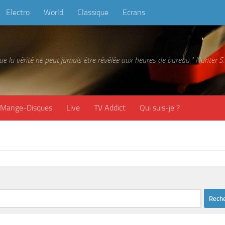
Electro
World
Classique
Ecrans
 que la vérité ne peut jamais être révélée aux heures de bureau." Hunter
Mange-Disques
Live
TV Addict
Qui suis-je ?