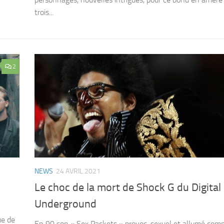
trois...
2
NEWS
24 AVRIL 2021
Le choc de la mort de Shock G du Digital
Underground
ue de
En 90 son « Sex Packets » provoc, sexuel et allumé co