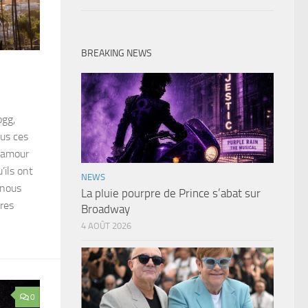
BREAKING NEWS
ogg,
ous ces
r amour
’ils ont
NEWS
 nous
La pluie pourpre de Prince s’abat sur
tres
Broadway
4 AOÛT 2026
0